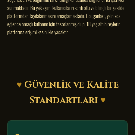
sunmaktadır. Bu yaklaşım, kullanıcıların kontrollü ve bilinçli bir şekilde
platformdan faydalanmasını amaçlamaktadır. Holiganbet, yalnızca
eğlence amaçlı kullanım için tasarlanmış olup, 18 yaş altı bireylerin
platforma erişimi kesinlikle yasaktır.
♥
Güvenlik ve Kalite
Standartları
♥