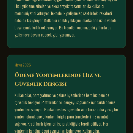
Hızlı yükleme süreleri ve akıcı arayüz tasarımları da kullanıcı
memnuniyetini artırıyor. Teknolojik gelişmeler, sektördeki rekabeti
daha da kızıştırıyor. Kullanıcı odaklı yaklaşım, markaların uzun vadeli
başarısında kritik rol oynuyor. Bu trendler, önümüzdeki yıllarda da
gelişmeye devam edecek gibi görünüyor.
Mayıs 2026
Ödeme Yöntemlerinde Hız ve
Güvenlik Dengesi
Kullanıcılar, para yatırma ve çekme işlemlerinde hem hız hem de
güvenlik bekliyor. Platformlar bu dengeyi sağlamak için farklı ödeme
yöntemleri sunuyor. Banka havalesi güvenilir ama biraz daha yavaş bir
yöntem olarak öne çıkarken, kripto para transferleri hız avantajı
sağlıyor. Kredi kartı işlemleri ise pratikliğiyle tercih ediliyor. Her
yöntemin kendine özgü avantajları bulunuyor. Kullanıcılar,