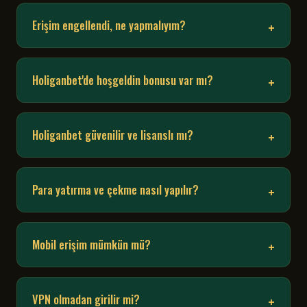
Erişim engellendi, ne yapmalıyım?
Holiganbet'de hoşgeldin bonusu var mı?
Holiganbet güvenilir ve lisanslı mı?
Para yatırma ve çekme nasıl yapılır?
Mobil erişim mümkün mü?
VPN olmadan girilir mi?