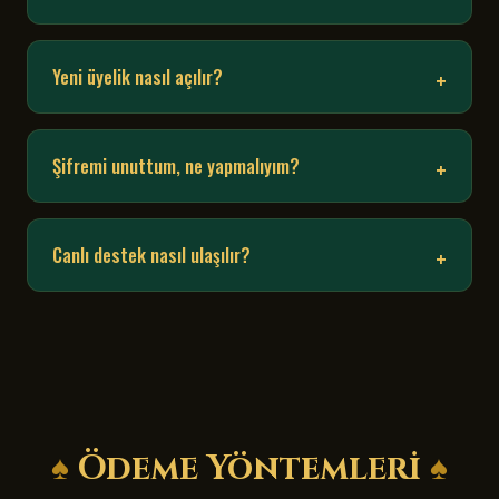
Yeni üyelik nasıl açılır?
Şifremi unuttum, ne yapmalıyım?
Canlı destek nasıl ulaşılır?
♠
Ödeme Yöntemleri
♠