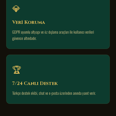
💎
Veri Koruma
GDPR uyumlu altyapı ve öz dışlama araçları ile kullanıcı verileri
güvence altındadır.
🏆
7/24 Canlı Destek
Türkçe destek ekibi, chat ve e-posta üzerinden anında yanıt verir.