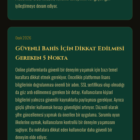
iyileştirmeye devam ediyor.
Ocak 2026
Güvenli Bahis İçin Dikkat Edilmesi
Gereken 5 Nokta
Online platformlarda güvenli bir deneyim yaşamak için bazı temel
kurallara dikkat etmek gerekiyor. Öncelikle platformun lisans
bilgilerinin doğrulanması önemli bir adım. SSL sertifikası olup olmadığı
da göz ardı edilmemesi gereken bir detay. Kullanıcıların kişisel
bilgilerini yalnızca güvenilir kaynaklarla paylaşması gerekiyor. Ayrıca
güçlü şifreler kullanmak hesap güvenliğini artırıyor. Düzenli olarak
şifre güncellemesi yapmak da önerilen bir uygulama. Sorumlu oyun
ilkelerine uymak, kullanıcıların kontrollü bir deneyim yaşamasını
sağlıyor. Bu noktalara dikkat eden kullanıcılar daha güvenli bir
deneyim elde ediyor.