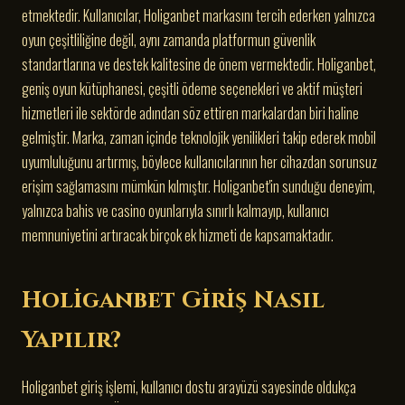
etmektedir. Kullanıcılar, Holiganbet markasını tercih ederken yalnızca
oyun çeşitliliğine değil, aynı zamanda platformun güvenlik
standartlarına ve destek kalitesine de önem vermektedir. Holiganbet,
geniş oyun kütüphanesi, çeşitli ödeme seçenekleri ve aktif müşteri
hizmetleri ile sektörde adından söz ettiren markalardan biri haline
gelmiştir. Marka, zaman içinde teknolojik yenilikleri takip ederek mobil
uyumluluğunu artırmış, böylece kullanıcılarının her cihazdan sorunsuz
erişim sağlamasını mümkün kılmıştır. Holiganbet'in sunduğu deneyim,
yalnızca bahis ve casino oyunlarıyla sınırlı kalmayıp, kullanıcı
memnuniyetini artıracak birçok ek hizmeti de kapsamaktadır.
Holiganbet Giriş Nasıl
Yapılır?
Holiganbet giriş işlemi, kullanıcı dostu arayüzü sayesinde oldukça