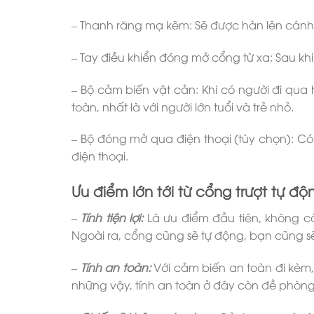
– Thanh răng mạ kẽm: Sẽ được hàn lên cánh
– Tay điều khiển đóng mở cổng từ xa: Sau kh
– Bộ cảm biến vật cản: Khi có người đi qua
toàn, nhất là với người lớn tuổi và trẻ nhỏ.
– Bộ đóng mở qua điện thoại (tùy chọn): C
điện thoại.
Ưu điểm lớn tới từ cổng trượt tự độ
–
Tính tiện lợi:
Là ưu điểm đầu tiên, không cầ
Ngoài ra, cổng cũng sẽ tự động, bạn cũng s
–
Tính an toàn:
Với cảm biến an toàn đi kèm,
những vậy, tính an toàn ở đây còn đề phòn