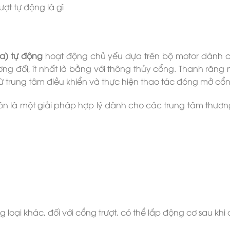
ùa) tự động
hoạt động chủ yếu dựa trên bộ motor dành ch
ng đối, ít nhất là bằng với thông thủy cổng. Thanh răng
u từ trung tâm điều khiển và thực hiện thao tác đóng mở cổ
n là một giải pháp hợp lý dành cho các trung tâm thươ
loại khác, đối với cổng trượt, có thể lắp động cơ sau khi