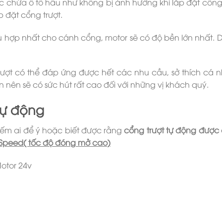
 chứa ô tô hầu như không bị ảnh hưởng khi lắp đặt cổng
 đặt cổng trượt.
 hợp nhất cho cánh cổng, motor sẽ có độ bền lớn nhất. Do
ượt có thể đáp ứng được hết các nhu cầu, sở thích cá nhâ
 nên sẽ có sức hút rất cao đối với những vị khách quý.
tự động
iếm ai để ý hoặc biết được rằng
cổng trượt tự động được c
ghSpeed( tốc độ đóng mở cao)