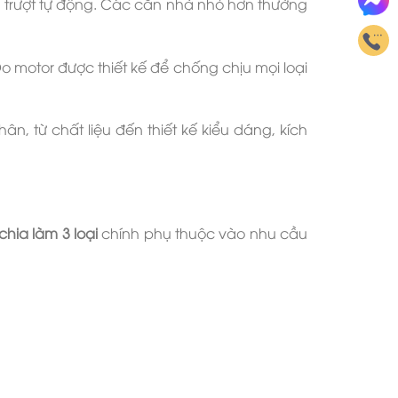
 trượt tự động. Các căn nhà nhỏ hơn thường
 motor được thiết kế để chống chịu mọi loại
n, từ chất liệu đến thiết kế kiểu dáng, kích
hia làm 3 loại
chính phụ thuộc vào nhu cầu