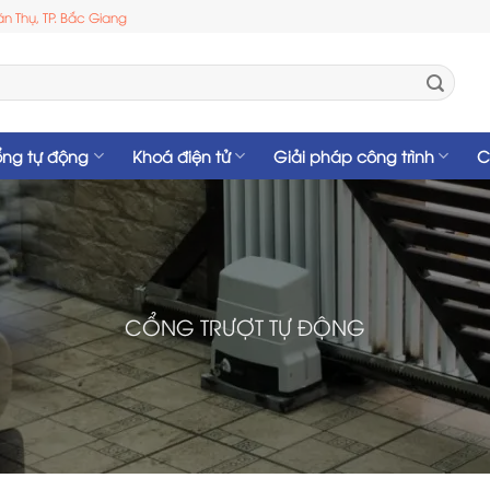
n Thụ, TP. Bắc Giang
ng tự động
Khoá điện tử
Giải pháp công trình
C
CỔNG TRƯỢT TỰ ĐỘNG