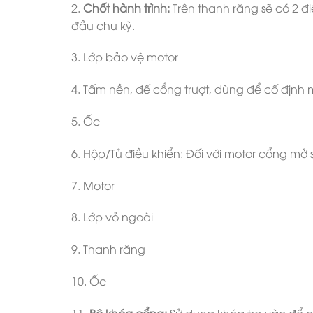
2.
Chốt hành trình:
Trên thanh răng sẽ có 2 đi
đầu chu kỳ.
3. Lớp bảo vệ motor
4. Tấm nền, đế cổng trượt, dùng để cố định 
5. Ốc
6. Hộp/Tủ điều khiển: Đối với motor cổng mở s
7. Motor
8. Lớp vỏ ngoài
9. Thanh răng
10. Ốc
11.
Bộ khóa cổng:
Sử dụng khóa tra vào để 