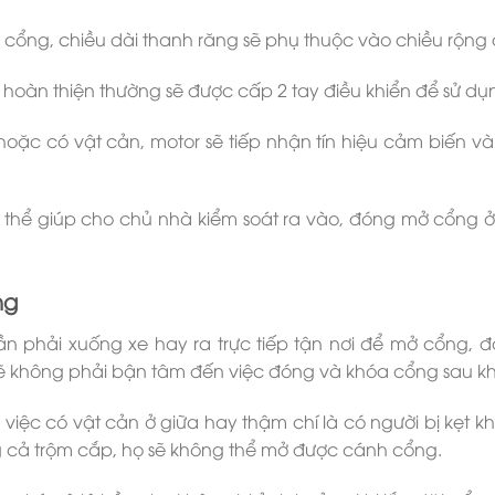
 cổng, chiều dài thanh răng sẽ phụ thuộc vào chiều rộn
i hoàn thiện thường sẽ được cấp 2 tay điều khiển để sử dụ
 hoặc có vật cản, motor sẽ tiếp nhận tín hiệu cảm biến v
ó thể giúp cho chủ nhà kiểm soát ra vào, đóng mở cổng ở
ng
n phải xuống xe hay ra trực tiếp tận nơi để mở cổng, đ
ẽ không phải bận tâm đến việc đóng và khóa cổng sau kh
 việc có vật cản ở giữa hay thậm chí là có người bị kẹt k
g cả trộm cắp, họ sẽ không thể mở được cánh cổng.