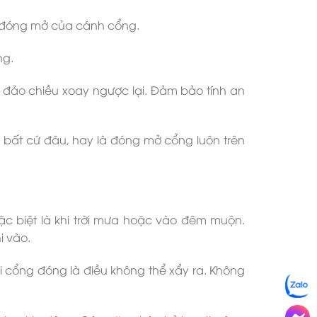
g đóng mở của cánh cổng.
ng.
à đảo chiều xoay ngược lại. Đảm bảo tính an
 bất cứ đâu, hay là đóng mở cổng luôn trên
ặc biệt là khi trời mưa hoặc vào đêm muộn.
i vào.
hi cổng đóng là điều không thể xẩy ra. Không