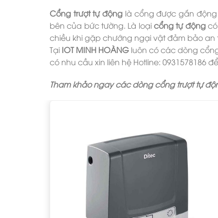
Cổng trượt tự động
là cổng được gắn động cơ
bên của bức tường. Là loại
cổng tự động
có 
chiều khi gặp chướng ngại vật đảm bảo an t
Tại
IOT MINH HOÀNG
luôn có các dòng cổng
có nhu cầu xin liên hệ Hotline: 0931578186 đ
Tham khảo ngay các dòng cổng trượt tự độn