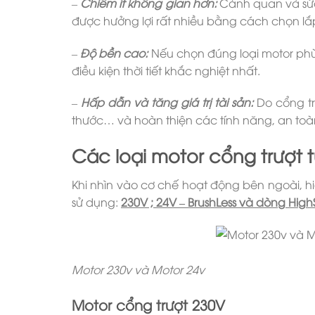
–
Chiếm ít không gian hơn:
Cảnh quan và sức
được hưởng lợi rất nhiều bằng cách chọn lắp
–
Độ bền cao:
Nếu chọn đúng loại motor phù
điều kiện thời tiết khắc nghiệt nhất.
–
Hấp dẫn và tăng giá trị tài sản:
Do cổng tr
thước… và hoàn thiện các tính năng, an toàn
Các loại motor cổng trượt 
Khi nhìn vào cơ chế hoạt động bên ngoài, h
sử dụng:
230V ; 24V – BrushLess và dòng Hi
Motor 230v và Motor 24v
Motor cổng trượt 230V