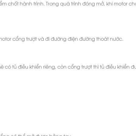
ểm chốt hành trình. Trong quá trình đóng mở, khi motor ch
motor cổng trượt và đi đường điện đường thoát nước.
ẽ có tủ điều khiển riêng, còn cổng trượt thì tủ điều khiển 
cổng có thể mở được bằng tay.