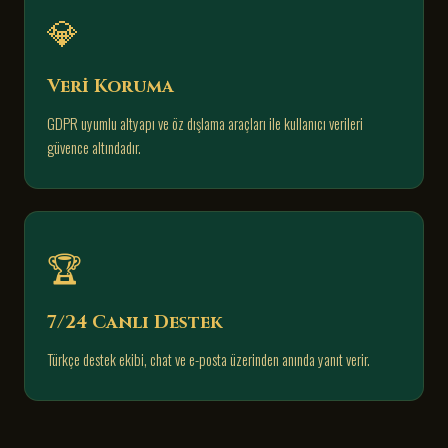
💎
Veri Koruma
GDPR uyumlu altyapı ve öz dışlama araçları ile kullanıcı verileri
güvence altındadır.
🏆
7/24 Canlı Destek
Türkçe destek ekibi, chat ve e-posta üzerinden anında yanıt verir.