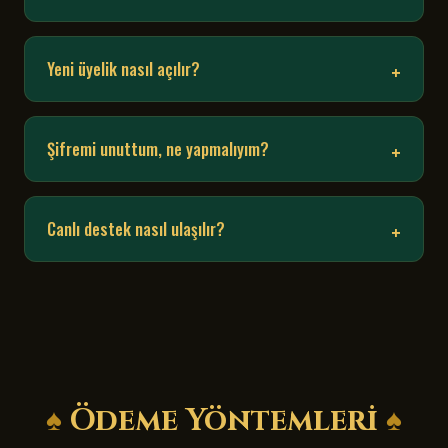
Yeni üyelik nasıl açılır?
Şifremi unuttum, ne yapmalıyım?
Canlı destek nasıl ulaşılır?
♠
Ödeme Yöntemleri
♠