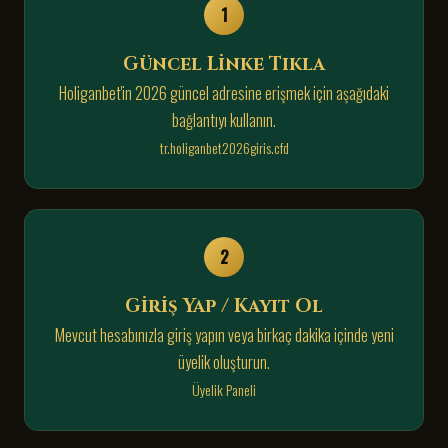
1
Güncel Linke Tıkla
Holiganbet'in 2026 güncel adresine erişmek için aşağıdaki
bağlantıyı kullanın.
tr.holiganbet2026giris.cfd
2
Giriş Yap / Kayıt Ol
Mevcut hesabınızla giriş yapın veya birkaç dakika içinde yeni
üyelik oluşturun.
Üyelik Paneli