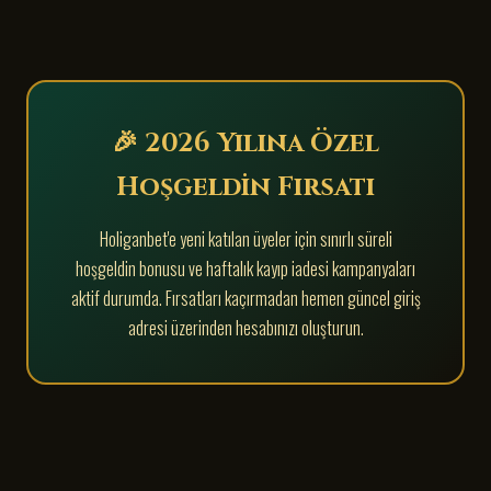
🎉 2026 Yılına Özel
Hoşgeldin Fırsatı
Holiganbet'e yeni katılan üyeler için sınırlı süreli
hoşgeldin bonusu ve haftalık kayıp iadesi kampanyaları
aktif durumda. Fırsatları kaçırmadan hemen güncel giriş
adresi üzerinden hesabınızı oluşturun.