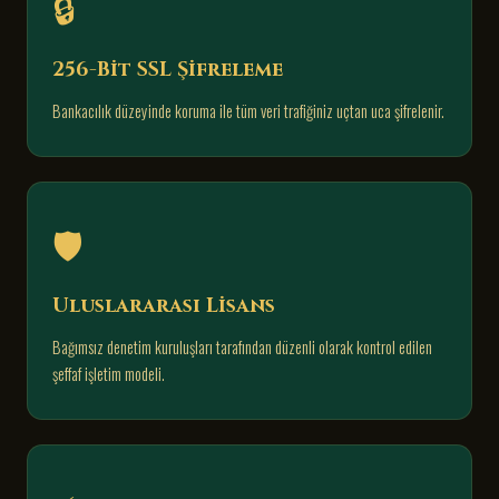
🔒
256-Bit SSL Şifreleme
Bankacılık düzeyinde koruma ile tüm veri trafiğiniz uçtan uca şifrelenir.
🛡️
Uluslararası Lisans
Bağımsız denetim kuruluşları tarafından düzenli olarak kontrol edilen
şeffaf işletim modeli.