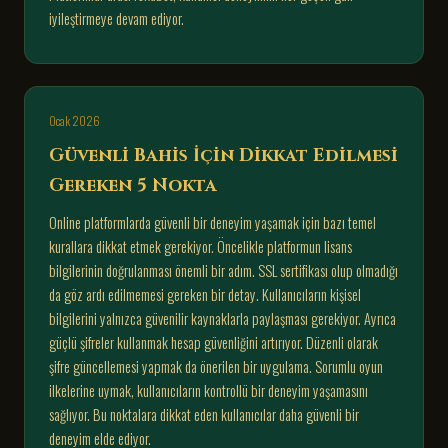
iyileştirmeye devam ediyor.
Ocak 2026
Güvenli Bahis İçin Dikkat Edilmesi
Gereken 5 Nokta
Online platformlarda güvenli bir deneyim yaşamak için bazı temel
kurallara dikkat etmek gerekiyor. Öncelikle platformun lisans
bilgilerinin doğrulanması önemli bir adım. SSL sertifikası olup olmadığı
da göz ardı edilmemesi gereken bir detay. Kullanıcıların kişisel
bilgilerini yalnızca güvenilir kaynaklarla paylaşması gerekiyor. Ayrıca
güçlü şifreler kullanmak hesap güvenliğini artırıyor. Düzenli olarak
şifre güncellemesi yapmak da önerilen bir uygulama. Sorumlu oyun
ilkelerine uymak, kullanıcıların kontrollü bir deneyim yaşamasını
sağlıyor. Bu noktalara dikkat eden kullanıcılar daha güvenli bir
deneyim elde ediyor.