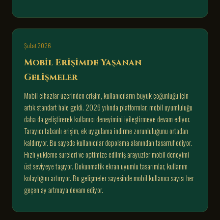
Şubat 2026
Mobil Erişimde Yaşanan
Gelişmeler
Mobil cihazlar üzerinden erişim, kullanıcıların büyük çoğunluğu için
artık standart hale geldi. 2026 yılında platformlar, mobil uyumluluğu
daha da geliştirerek kullanıcı deneyimini iyileştirmeye devam ediyor.
Tarayıcı tabanlı erişim, ek uygulama indirme zorunluluğunu ortadan
kaldırıyor. Bu sayede kullanıcılar depolama alanından tasarruf ediyor.
Hızlı yükleme süreleri ve optimize edilmiş arayüzler mobil deneyimi
üst seviyeye taşıyor. Dokunmatik ekran uyumlu tasarımlar, kullanım
kolaylığını artırıyor. Bu gelişmeler sayesinde mobil kullanıcı sayısı her
geçen ay artmaya devam ediyor.