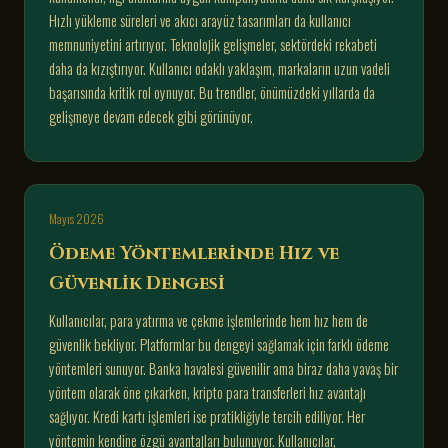
Hızlı yükleme süreleri ve akıcı arayüz tasarımları da kullanıcı
memnuniyetini artırıyor. Teknolojik gelişmeler, sektördeki rekabeti
daha da kızıştırıyor. Kullanıcı odaklı yaklaşım, markaların uzun vadeli
başarısında kritik rol oynuyor. Bu trendler, önümüzdeki yıllarda da
gelişmeye devam edecek gibi görünüyor.
Mayıs 2026
Ödeme Yöntemlerinde Hız ve
Güvenlik Dengesi
Kullanıcılar, para yatırma ve çekme işlemlerinde hem hız hem de
güvenlik bekliyor. Platformlar bu dengeyi sağlamak için farklı ödeme
yöntemleri sunuyor. Banka havalesi güvenilir ama biraz daha yavaş bir
yöntem olarak öne çıkarken, kripto para transferleri hız avantajı
sağlıyor. Kredi kartı işlemleri ise pratikliğiyle tercih ediliyor. Her
yöntemin kendine özgü avantajları bulunuyor. Kullanıcılar,