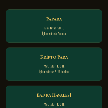
Papara
Min. tutar: 50 TL
İşlem süresi: Anında
Kripto Para
Min. tutar: 100 TL
İşlem süresi: 5-15 dakika
Banka Havalesi
Min. tutar: 100 TL