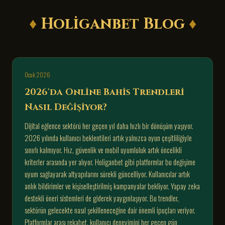
♦
Holiganbet Blog
♦
Ocak 2026
2026'da Online Bahis Trendleri
Nasıl Değişiyor?
Dijital eğlence sektörü her geçen yıl daha hızlı bir dönüşüm yaşıyor.
2026 yılında kullanıcı beklentileri artık yalnızca oyun çeşitliliğiyle
sınırlı kalmıyor. Hız, güvenlik ve mobil uyumluluk artık öncelikli
kriterler arasında yer alıyor. Holiganbet gibi platformlar bu değişime
uyum sağlayarak altyapılarını sürekli güncelliyor. Kullanıcılar artık
anlık bildirimler ve kişiselleştirilmiş kampanyalar bekliyor. Yapay zeka
destekli öneri sistemleri de giderek yaygınlaşıyor. Bu trendler,
sektörün gelecekte nasıl şekilleneceğine dair önemli ipuçları veriyor.
Platformlar arası rekabet, kullanıcı deneyimini her geçen gün