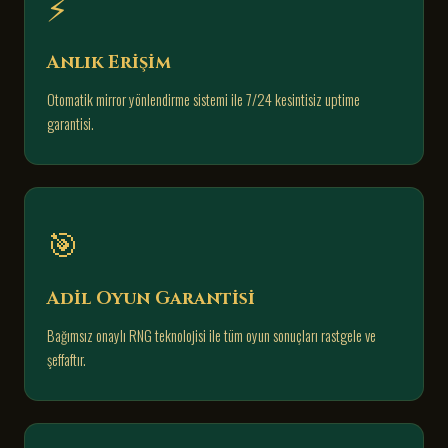
⚡
Anlık Erişim
Otomatik mirror yönlendirme sistemi ile 7/24 kesintisiz uptime
garantisi.
🎯
Adil Oyun Garantisi
Bağımsız onaylı RNG teknolojisi ile tüm oyun sonuçları rastgele ve
şeffaftır.