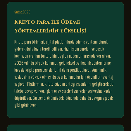
Şubat 2026
Kripto Para ile Ödeme
Yöntemlerinin Yükselişi
Kripto para birimleri, dijital platformlarda ödeme yöntemi olarak
giderek daha fazla tercih ediliyor. Hızlı işlem süreleri ve düşük
komisyon oranları bu tercihin başlıca nedenleri arasında yer alıyor.
2026 yılında birçok kullanıcı, geleneksel bankacılık yöntemlerine
kıyasla kripto para transferlerini daha pratik buluyor. Anonimlik
seviyesinin yüksek olması da bazı kullanıcılar için önemli bir avantaj
sağlıyor. Platformlar, kripto cüzdan entegrasyonlarını geliştirerek bu
talebe cevap veriyor. İşlem onay süreleri saniyeler seviyesine kadar
düşürülüyor. Bu trend, önümüzdeki dönemde daha da yaygınlaşacak
gibi görünüyor.