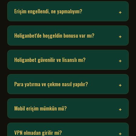
Erişim engellendi, ne yapmalıyım?
Holiganbet'de hoşgeldin bonusu var mı?
Holiganbet güvenilir ve lisanslı mı?
Para yatırma ve çekme nasıl yapılır?
Mobil erişim mümkün mü?
VPN olmadan girilir mi?