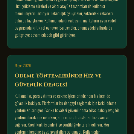
Hızlı yükleme süreleri ve akıcı arayüz tasarımları da kullanıcı
memnuniyetini artırıyor. Teknolojik gelişmeler, sektördeki rekabeti
daha da kızıştırıyor. Kullanıcı odaklı yaklaşım, markaların uzun vadeli
başarısında kritik rol oynuyor. Bu trendler, önümüzdeki yıllarda da
gelişmeye devam edecek gibi görünüyor.
Mayıs 2026
Ödeme Yöntemlerinde Hız ve
Güvenlik Dengesi
Kullanıcılar, para yatırma ve çekme işlemlerinde hem hız hem de
güvenlik bekliyor. Platformlar bu dengeyi sağlamak için farklı ödeme
yöntemleri sunuyor. Banka havalesi güvenilir ama biraz daha yavaş bir
yöntem olarak öne çıkarken, kripto para transferleri hız avantajı
sağlıyor. Kredi kartı işlemleri ise pratikliğiyle tercih ediliyor. Her
yöntemin kendine özgü avantajları bulunuyor. Kullanıcılar,