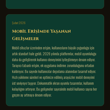
Şubat 2026
Mobil Erişimde Yaşanan
Gelişmeler
Mobil cihazlar üzerinden erişim, kullanıcıların büyük çoğunluğu için
artık standart hale geldi. 2026 yılında platformlar, mobil uyumluluğu
daha da geliştirerek kullanıcı deneyimini iyileştirmeye devam ediyor.
Tarayıcı tabanlı erişim, ek uygulama indirme zorunluluğunu ortadan
kaldırıyor. Bu sayede kullanıcılar depolama alanından tasarruf ediyor.
Hızlı yükleme süreleri ve optimize edilmiş arayüzler mobil deneyimi
üst seviyeye taşıyor. Dokunmatik ekran uyumlu tasarımlar, kullanım
kolaylığını artırıyor. Bu gelişmeler sayesinde mobil kullanıcı sayısı her
geçen ay artmaya devam ediyor.