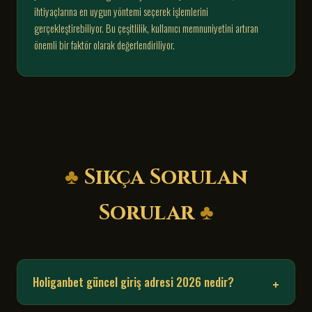
ihtiyaçlarına en uygun yöntemi seçerek işlemlerini
gerçekleştirebiliyor. Bu çeşitlilik, kullanıcı memnuniyetini artıran
önemli bir faktör olarak değerlendiriliyor.
♣
Sıkça Sorulan
Sorular
♣
Holiganbet güncel giriş adresi 2026 nedir?