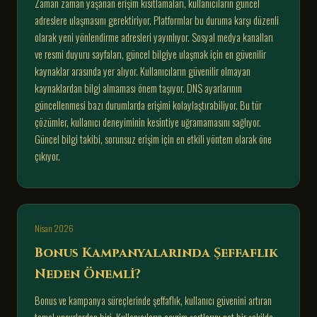
Zaman zaman yaşanan erişim kısıtlamaları, kullanıcıların güncel
adreslere ulaşmasını gerektiriyor. Platformlar bu duruma karşı düzenli
olarak yeni yönlendirme adresleri yayınlıyor. Sosyal medya kanalları
ve resmi duyuru sayfaları, güncel bilgiye ulaşmak için en güvenilir
kaynaklar arasında yer alıyor. Kullanıcıların güvenilir olmayan
kaynaklardan bilgi almaması önem taşıyor. DNS ayarlarının
güncellenmesi bazı durumlarda erişimi kolaylaştırabiliyor. Bu tür
çözümler, kullanıcı deneyiminin kesintiye uğramamasını sağlıyor.
Güncel bilgi takibi, sorunsuz erişim için en etkili yöntem olarak öne
çıkıyor.
Nisan 2026
Bonus Kampanyalarında Şeffaflık
Neden Önemli?
Bonus ve kampanya süreçlerinde şeffaflık, kullanıcı güvenini artıran