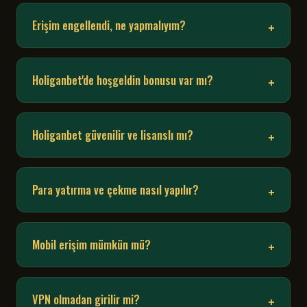
Erişim engellendi, ne yapmalıyım?
Holiganbet'de hoşgeldin bonusu var mı?
Holiganbet güvenilir ve lisanslı mı?
Para yatırma ve çekme nasıl yapılır?
Mobil erişim mümkün mü?
VPN olmadan girilir mi?