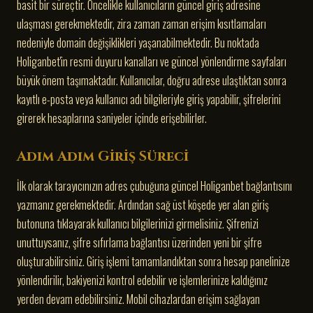
basit bir süreçtir. Öncelikle kullanıcıların güncel giriş adresine
ulaşması gerekmektedir, zira zaman zaman erişim kısıtlamaları
nedeniyle domain değişiklikleri yaşanabilmektedir. Bu noktada
Holiganbet'in resmi duyuru kanalları ve güncel yönlendirme sayfaları
büyük önem taşımaktadır. Kullanıcılar, doğru adrese ulaştıktan sonra
kayıtlı e-posta veya kullanıcı adı bilgileriyle giriş yapabilir, şifrelerini
girerek hesaplarına saniyeler içinde erişebilirler.
Adım Adım Giriş Süreci
İlk olarak tarayıcınızın adres çubuğuna güncel Holiganbet bağlantısını
yazmanız gerekmektedir. Ardından sağ üst köşede yer alan giriş
butonuna tıklayarak kullanıcı bilgilerinizi girmelisiniz. Şifrenizi
unuttuysanız, şifre sıfırlama bağlantısı üzerinden yeni bir şifre
oluşturabilirsiniz. Giriş işlemi tamamlandıktan sonra hesap panelinize
yönlendirilir, bakiyenizi kontrol edebilir ve işlemlerinize kaldığınız
yerden devam edebilirsiniz. Mobil cihazlardan erişim sağlayan