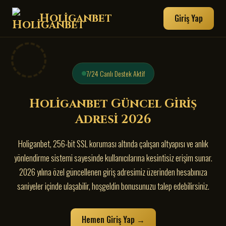
Holiganbet
Giriş Yap
7/24 Canlı Destek Aktif
Holiganbet Güncel Giriş
Adresi 2026
Holiganbet, 256-bit SSL koruması altında çalışan altyapısı ve anlık
yönlendirme sistemi sayesinde kullanıcılarına kesintisiz erişim sunar.
2026 yılına özel güncellenen giriş adresimiz üzerinden hesabınıza
saniyeler içinde ulaşabilir, hoşgeldin bonusunuzu talep edebilirsiniz.
Hemen Giriş Yap →