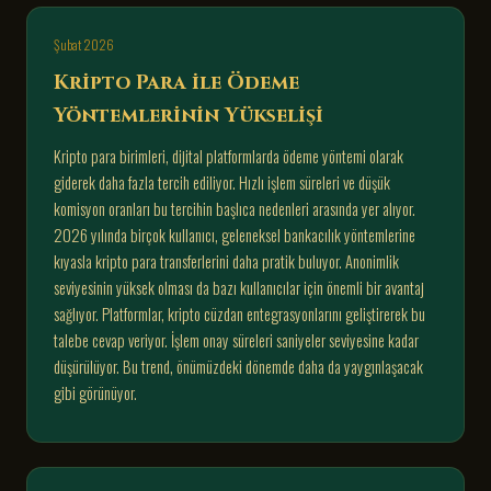
Şubat 2026
Kripto Para ile Ödeme
Yöntemlerinin Yükselişi
Kripto para birimleri, dijital platformlarda ödeme yöntemi olarak
giderek daha fazla tercih ediliyor. Hızlı işlem süreleri ve düşük
komisyon oranları bu tercihin başlıca nedenleri arasında yer alıyor.
2026 yılında birçok kullanıcı, geleneksel bankacılık yöntemlerine
kıyasla kripto para transferlerini daha pratik buluyor. Anonimlik
seviyesinin yüksek olması da bazı kullanıcılar için önemli bir avantaj
sağlıyor. Platformlar, kripto cüzdan entegrasyonlarını geliştirerek bu
talebe cevap veriyor. İşlem onay süreleri saniyeler seviyesine kadar
düşürülüyor. Bu trend, önümüzdeki dönemde daha da yaygınlaşacak
gibi görünüyor.