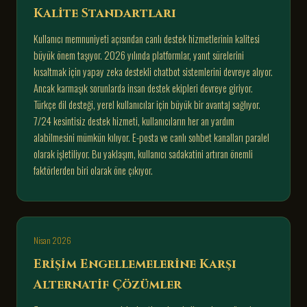
Kalite Standartları
Kullanıcı memnuniyeti açısından canlı destek hizmetlerinin kalitesi
büyük önem taşıyor. 2026 yılında platformlar, yanıt sürelerini
kısaltmak için yapay zeka destekli chatbot sistemlerini devreye alıyor.
Ancak karmaşık sorunlarda insan destek ekipleri devreye giriyor.
Türkçe dil desteği, yerel kullanıcılar için büyük bir avantaj sağlıyor.
7/24 kesintisiz destek hizmeti, kullanıcıların her an yardım
alabilmesini mümkün kılıyor. E-posta ve canlı sohbet kanalları paralel
olarak işletiliyor. Bu yaklaşım, kullanıcı sadakatini artıran önemli
faktörlerden biri olarak öne çıkıyor.
Nisan 2026
Erişim Engellemelerine Karşı
Alternatif Çözümler