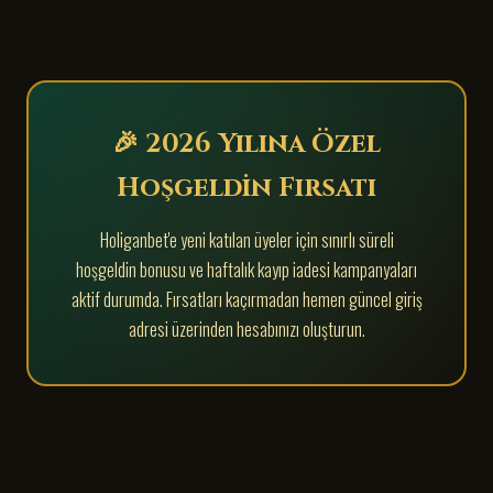
🎉 2026 Yılına Özel
Hoşgeldin Fırsatı
Holiganbet'e yeni katılan üyeler için sınırlı süreli
hoşgeldin bonusu ve haftalık kayıp iadesi kampanyaları
aktif durumda. Fırsatları kaçırmadan hemen güncel giriş
adresi üzerinden hesabınızı oluşturun.