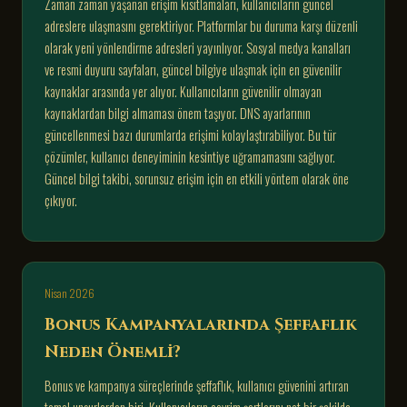
Zaman zaman yaşanan erişim kısıtlamaları, kullanıcıların güncel
adreslere ulaşmasını gerektiriyor. Platformlar bu duruma karşı düzenli
olarak yeni yönlendirme adresleri yayınlıyor. Sosyal medya kanalları
ve resmi duyuru sayfaları, güncel bilgiye ulaşmak için en güvenilir
kaynaklar arasında yer alıyor. Kullanıcıların güvenilir olmayan
kaynaklardan bilgi almaması önem taşıyor. DNS ayarlarının
güncellenmesi bazı durumlarda erişimi kolaylaştırabiliyor. Bu tür
çözümler, kullanıcı deneyiminin kesintiye uğramamasını sağlıyor.
Güncel bilgi takibi, sorunsuz erişim için en etkili yöntem olarak öne
çıkıyor.
Nisan 2026
Bonus Kampanyalarında Şeffaflık
Neden Önemli?
Bonus ve kampanya süreçlerinde şeffaflık, kullanıcı güvenini artıran