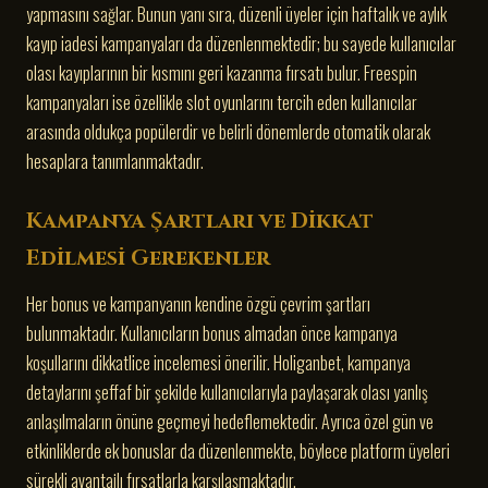
yapmasını sağlar. Bunun yanı sıra, düzenli üyeler için haftalık ve aylık
kayıp iadesi kampanyaları da düzenlenmektedir; bu sayede kullanıcılar
olası kayıplarının bir kısmını geri kazanma fırsatı bulur. Freespin
kampanyaları ise özellikle slot oyunlarını tercih eden kullanıcılar
arasında oldukça popülerdir ve belirli dönemlerde otomatik olarak
hesaplara tanımlanmaktadır.
Kampanya Şartları ve Dikkat
Edilmesi Gerekenler
Her bonus ve kampanyanın kendine özgü çevrim şartları
bulunmaktadır. Kullanıcıların bonus almadan önce kampanya
koşullarını dikkatlice incelemesi önerilir. Holiganbet, kampanya
detaylarını şeffaf bir şekilde kullanıcılarıyla paylaşarak olası yanlış
anlaşılmaların önüne geçmeyi hedeflemektedir. Ayrıca özel gün ve
etkinliklerde ek bonuslar da düzenlenmekte, böylece platform üyeleri
sürekli avantajlı fırsatlarla karşılaşmaktadır.