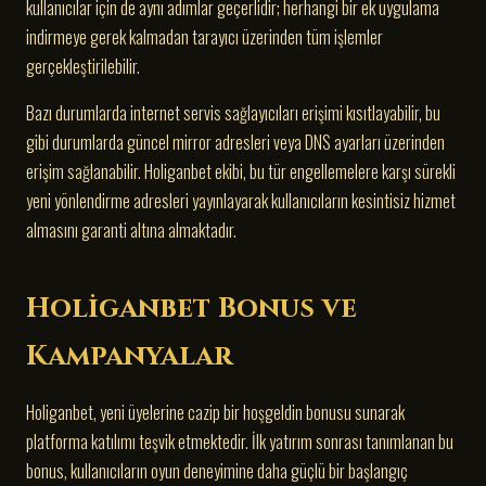
kullanıcılar için de aynı adımlar geçerlidir; herhangi bir ek uygulama
indirmeye gerek kalmadan tarayıcı üzerinden tüm işlemler
gerçekleştirilebilir.
Bazı durumlarda internet servis sağlayıcıları erişimi kısıtlayabilir, bu
gibi durumlarda güncel mirror adresleri veya DNS ayarları üzerinden
erişim sağlanabilir. Holiganbet ekibi, bu tür engellemelere karşı sürekli
yeni yönlendirme adresleri yayınlayarak kullanıcıların kesintisiz hizmet
almasını garanti altına almaktadır.
Holiganbet Bonus ve
Kampanyalar
Holiganbet, yeni üyelerine cazip bir hoşgeldin bonusu sunarak
platforma katılımı teşvik etmektedir. İlk yatırım sonrası tanımlanan bu
bonus, kullanıcıların oyun deneyimine daha güçlü bir başlangıç