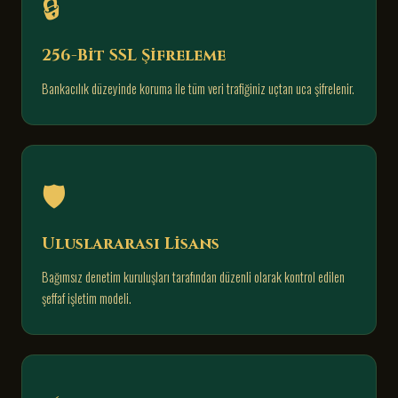
🔒
256-Bit SSL Şifreleme
Bankacılık düzeyinde koruma ile tüm veri trafiğiniz uçtan uca şifrelenir.
🛡️
Uluslararası Lisans
Bağımsız denetim kuruluşları tarafından düzenli olarak kontrol edilen
şeffaf işletim modeli.