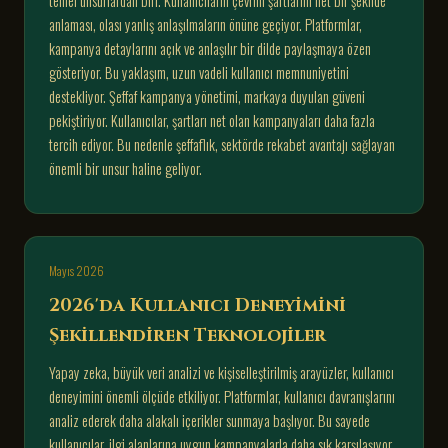
temel unsurlardan biri. Kullanıcıların çevrim şartlarını net bir şekilde
anlaması, olası yanlış anlaşılmaların önüne geçiyor. Platformlar,
kampanya detaylarını açık ve anlaşılır bir dilde paylaşmaya özen
gösteriyor. Bu yaklaşım, uzun vadeli kullanıcı memnuniyetini
destekliyor. Şeffaf kampanya yönetimi, markaya duyulan güveni
pekiştiriyor. Kullanıcılar, şartları net olan kampanyaları daha fazla
tercih ediyor. Bu nedenle şeffaflık, sektörde rekabet avantajı sağlayan
önemli bir unsur haline geliyor.
Mayıs 2026
2026'da Kullanıcı Deneyimini
Şekillendiren Teknolojiler
Yapay zeka, büyük veri analizi ve kişiselleştirilmiş arayüzler, kullanıcı
deneyimini önemli ölçüde etkiliyor. Platformlar, kullanıcı davranışlarını
analiz ederek daha alakalı içerikler sunmaya başlıyor. Bu sayede
kullanıcılar, ilgi alanlarına uygun kampanyalarla daha sık karşılaşıyor.