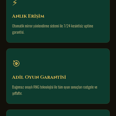
⚡
Anlık Erişim
Otomatik mirror yönlendirme sistemi ile 7/24 kesintisiz uptime
garantisi.
🎯
Adil Oyun Garantisi
Bağımsız onaylı RNG teknolojisi ile tüm oyun sonuçları rastgele ve
şeffaftır.