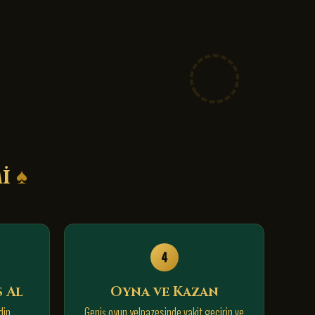
mi
♠
4
s Al
Oyna ve Kazan
din
Geniş oyun yelpazesinde vakit geçirin ve