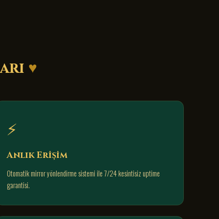
ları
♥
⚡
Anlık Erişim
Otomatik mirror yönlendirme sistemi ile 7/24 kesintisiz uptime
garantisi.