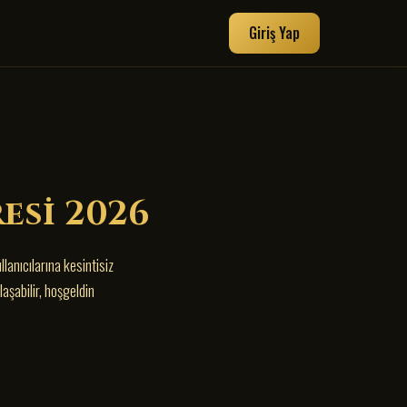
Giriş Yap
esi 2026
lanıcılarına kesintisiz
aşabilir, hoşgeldin