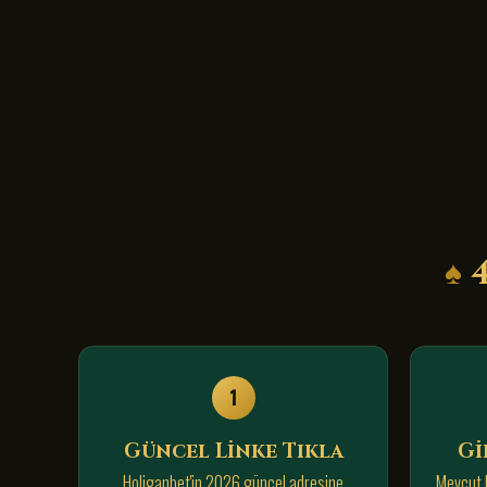
♠
4
1
Güncel Linke Tıkla
Gi
Holiganbet'in 2026 güncel adresine
Mevcut h