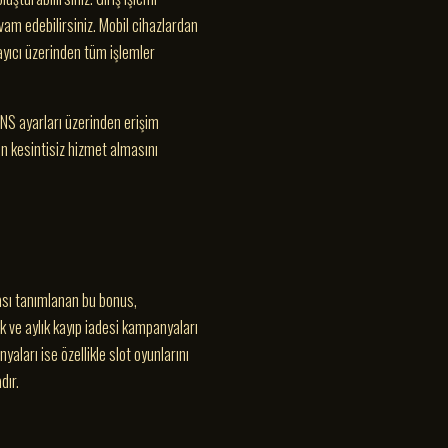
vam edebilirsiniz. Mobil cihazlardan
ayıcı üzerinden tüm işlemler
DNS ayarları üzerinden erişim
ın kesintisiz hizmet almasını
rası tanımlanan bu bonus,
k ve aylık kayıp iadesi kampanyaları
aları ise özellikle slot oyunlarını
dır.