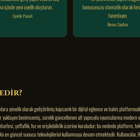
ka içinde yeni üyelik oluşturun.
bonusunuzu otomatik olarak hes
tanımlayın.
Üyelik Paneli
Bonus Sayfası
edir?
lara yönelik olarak geliştirilmiş kapsamlı bir dijital eğlence ve bahis platform
ir yaklaşım benimsemiş, sürekli güncellenen alt yapısıyla oyuncularına modern 
sefesi, şeffaflık, hız ve erişilebilirlik üzerine kuruludur; bu nedenle platform, tekn
yla en güncel sunucu teknolojilerini kullanmaya devam etmektedir. Kullanıcılar,