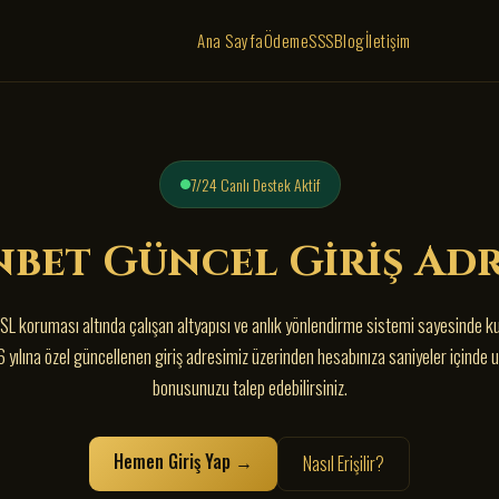
Ana Sayfa
Ödeme
SSS
Blog
İletişim
7/24 Canlı Destek Aktif
bet Güncel Giriş Adr
L koruması altında çalışan altyapısı ve anlık yönlendirme sistemi sayesinde kul
 yılına özel güncellenen giriş adresimiz üzerinden hesabınıza saniyeler içinde ul
bonusunuzu talep edebilirsiniz.
Hemen Giriş Yap →
Nasıl Erişilir?