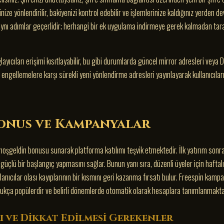
e yönlendirilir, bakiyenizi kontrol edebilir ve işlemlerinize kaldığınız yerden de
e aynı adımlar geçerlidir; herhangi bir ek uygulama indirmeye gerek kalmadan tar
ayıcıları erişimi kısıtlayabilir, bu gibi durumlarda güncel mirror adresleri veya 
r engellemelere karşı sürekli yeni yönlendirme adresleri yayınlayarak kullanıcılar
onus ve Kampanyalar
r hoşgeldin bonusu sunarak platforma katılımı teşvik etmektedir. İlk yatırım son
güçlü bir başlangıç yapmasını sağlar. Bunun yanı sıra, düzenli üyeler için haftalı
ıcılar olası kayıplarının bir kısmını geri kazanma fırsatı bulur. Freespin kampany
ldukça popülerdir ve belirli dönemlerde otomatik olarak hesaplara tanımlanmakta
 ve Dikkat Edilmesi Gerekenler