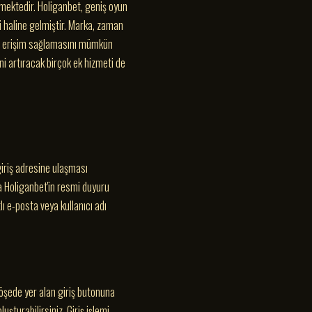
rmektedir. Holiganbet, geniş oyun
i haline gelmiştir. Marka, zaman
suz erişim sağlamasını mümkün
ni artıracak birçok ek hizmeti de
 giriş adresine ulaşması
a Holiganbet'in resmi duyuru
ı e-posta veya kullanıcı adı
öşede yer alan giriş butonuna
luşturabilirsiniz. Giriş işlemi