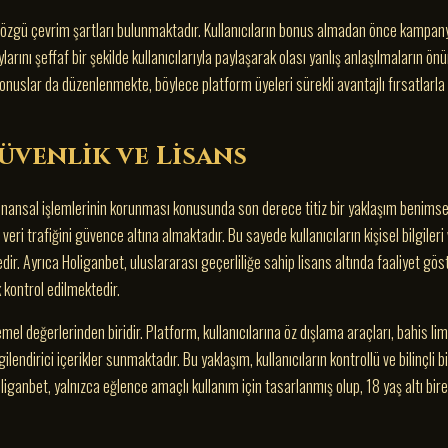
zgü çevrim şartları bulunmaktadır. Kullanıcıların bonus almadan önce kampanya
larını şeffaf bir şekilde kullanıcılarıyla paylaşarak olası yanlış anlaşılmaların 
bonuslar da düzenlenmekte, böylece platform üyeleri sürekli avantajlı fırsatlarla
venlik ve Lisans
ve finansal işlemlerinin korunması konusunda son derece titiz bir yaklaşım benim
veri trafiğini güvence altına almaktadır. Bu sayede kullanıcıların kişisel bilgile
dir. Ayrıca Holiganbet, uluslararası geçerliliğe sahip lisans altında faaliyet g
 kontrol edilmektedir.
mel değerlerinden biridir. Platform, kullanıcılarına öz dışlama araçları, bahis lim
gilendirici içerikler sunmaktadır. Bu yaklaşım, kullanıcıların kontrollü ve bilinçli 
anbet, yalnızca eğlence amaçlı kullanım için tasarlanmış olup, 18 yaş altı birey