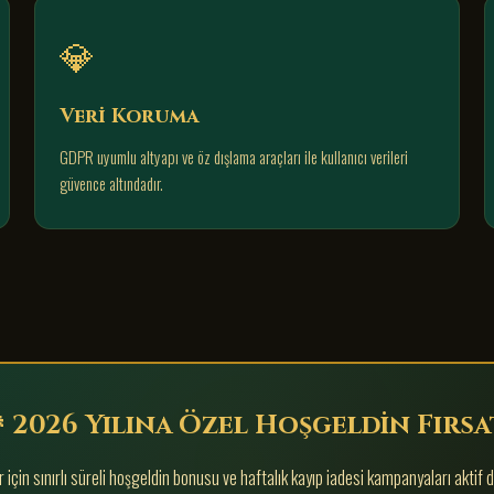
💎
Veri Koruma
GDPR uyumlu altyapı ve öz dışlama araçları ile kullanıcı verileri
güvence altındadır.
 2026 Yılına Özel Hoşgeldin Fırsa
r için sınırlı süreli hoşgeldin bonusu ve haftalık kayıp iadesi kampanyaları akti