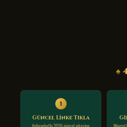
♠
4
1
Güncel Linke Tıkla
Gi
Holiganbet'in 2026 güncel adresine
Mevcut h