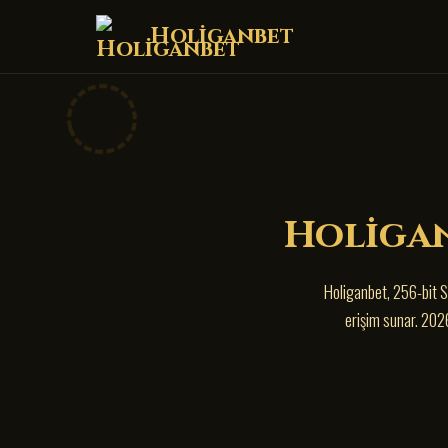
Holiganbet
Holigan
Holiganbet, 256-bit SS
erişim sunar. 2026