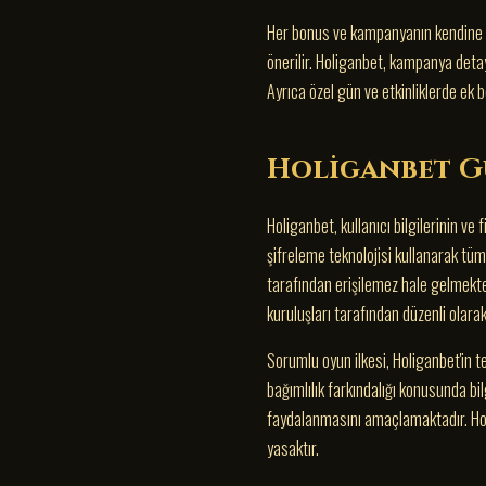
Her bonus ve kampanyanın kendine ö
önerilir. Holiganbet, kampanya detay
Ayrıca özel gün ve etkinliklerde ek 
Holiganbet Gü
Holiganbet, kullanıcı bilgilerinin 
şifreleme teknolojisi kullanarak tüm 
tarafından erişilemez hale gelmekte
kuruluşları tarafından düzenli olarak
Sorumlu oyun ilkesi, Holiganbet'in te
bağımlılık farkındalığı konusunda bil
faydalanmasını amaçlamaktadır. Holig
yasaktır.