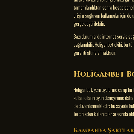
tamamlandıktan sonra hesap paneliniz
erişim sağlayan kullanıcılar için d
gerçekleştirilebilir.
Bazı durumlarda internet servis sağl
sağlanabilir. Holiganbet ekibi, bu tü
garanti altına almaktadır.
Holiganbet B
Holiganbet, yeni üyelerine cazip bi
kullanıcıların oyun deneyimine daha 
da düzenlenmektedir; bu sayede kullan
tercih eden kullanıcılar arasında o
Kampanya Şartları