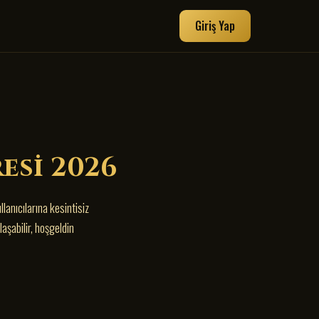
Giriş Yap
esi 2026
lanıcılarına kesintisiz
aşabilir, hoşgeldin