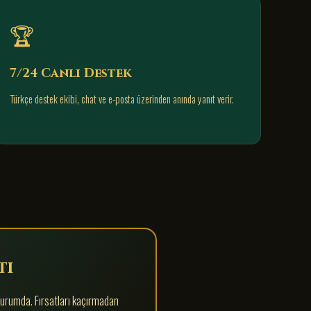
🏆
7/24 Canlı Destek
Türkçe destek ekibi, chat ve e-posta üzerinden anında yanıt verir.
tı
f durumda. Fırsatları kaçırmadan