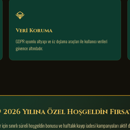
💎
Veri Koruma
GDPR uyumlu altyapı ve öz dışlama araçları ile kullanıcı verileri
güvence altındadır.
 2026 Yılına Özel Hoşgeldin Fırsa
r için sınırlı süreli hoşgeldin bonusu ve haftalık kayıp iadesi kampanyaları akti