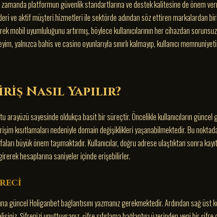
aynı zamanda platformun güvenlik standartlarına ve destek kalitesine de önem ve
eri ve aktif müşteri hizmetleri ile sektörde adından söz ettiren markalardan bir
 ederek mobil uyumluluğunu artırmış, böylece kullanıcılarının her cihazdan sorun
eyim, yalnızca bahis ve casino oyunlarıyla sınırlı kalmayıp, kullanıcı memnuniyeti
riş Nasıl Yapılır?
ostu arayüzü sayesinde oldukça basit bir süreçtir. Öncelikle kullanıcıların güncel
şim kısıtlamaları nedeniyle domain değişiklikleri yaşanabilmektedir. Bu noktad
aları büyük önem taşımaktadır. Kullanıcılar, doğru adrese ulaştıktan sonra kayıtl
ni girerek hesaplarına saniyeler içinde erişebilirler.
reci
ğuna güncel Holiganbet bağlantısını yazmanız gerekmektedir. Ardından sağ üst k
elisiniz. Şifrenizi unuttuysanız, şifre sıfırlama bağlantısı üzerinden yeni bir şifre o