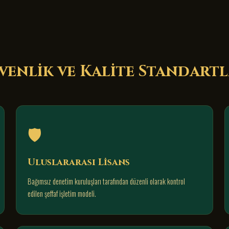
enlik ve Kalite Standart
🛡️
Uluslararası Lisans
Bağımsız denetim kuruluşları tarafından düzenli olarak kontrol
edilen şeffaf işletim modeli.