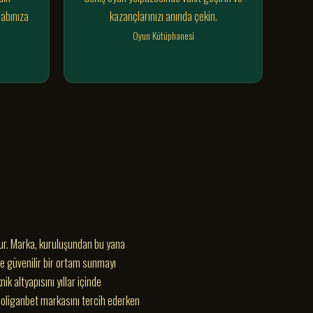
abınıza
kazançlarınızı anında çekin.
Oyun Kütüphanesi
udur. Marka, kuruluşundan bu yana
ve güvenilir bir ortam sunmayı
ik altyapısını yıllar içinde
 Holiganbet markasını tercih ederken