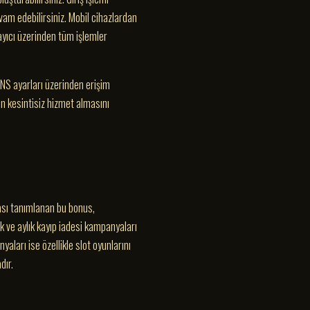
vam edebilirsiniz. Mobil cihazlardan
ayıcı üzerinden tüm işlemler
DNS ayarları üzerinden erişim
ın kesintisiz hizmet almasını
rası tanımlanan bu bonus,
k ve aylık kayıp iadesi kampanyaları
aları ise özellikle slot oyunlarını
dır.