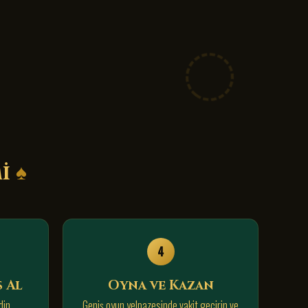
mi
♠
4
s Al
Oyna ve Kazan
din
Geniş oyun yelpazesinde vakit geçirin ve