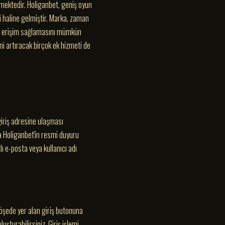
rmektedir. Holiganbet, geniş oyun
i haline gelmiştir. Marka, zaman
suz erişim sağlamasını mümkün
ni artıracak birçok ek hizmeti de
 giriş adresine ulaşması
a Holiganbet'in resmi duyuru
ı e-posta veya kullanıcı adı
öşede yer alan giriş butonuna
luşturabilirsiniz. Giriş işlemi