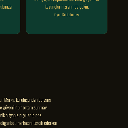
abınıza
kazançlarınızı anında çekin.
Oyun Kütüphanesi
udur. Marka, kuruluşundan bu yana
ve güvenilir bir ortam sunmayı
ik altyapısını yıllar içinde
 Holiganbet markasını tercih ederken