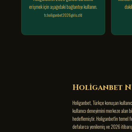
erişmek için aşağıdaki bağlantıyı kullanın.
daki
tr.holiganbet2026giris.cfd
Holiganbet N
Holiganbet, Türkçe konuşan kullanıcı
kullanıcı deneyimini merkeze alan b
hedeflemiştir. Holiganbet'in temel fel
defalarca yenilemiş ve 2026 itibarı