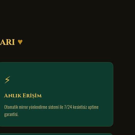
ları
♥
⚡
Anlık Erişim
Otomatik mirror yönlendirme sistemi ile 7/24 kesintisiz uptime
garantisi.