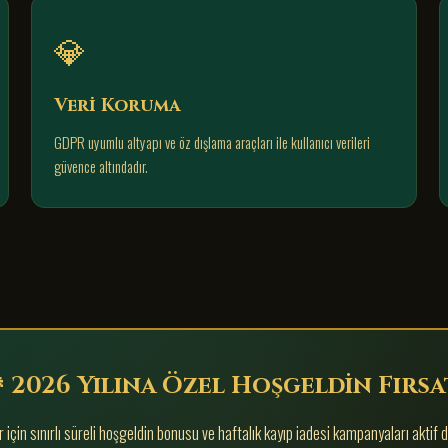
💎
Veri Koruma
GDPR uyumlu altyapı ve öz dışlama araçları ile kullanıcı verileri
güvence altındadır.
 2026 Yılına Özel Hoşgeldin Fırsa
r için sınırlı süreli hoşgeldin bonusu ve haftalık kayıp iadesi kampanyaları akti