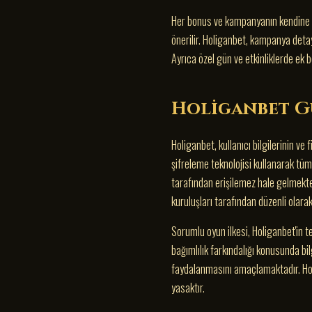
Her bonus ve kampanyanın kendine ö
önerilir. Holiganbet, kampanya detay
Ayrıca özel gün ve etkinliklerde ek 
Holiganbet Gü
Holiganbet, kullanıcı bilgilerinin 
şifreleme teknolojisi kullanarak tüm 
tarafından erişilemez hale gelmekte
kuruluşları tarafından düzenli olarak
Sorumlu oyun ilkesi, Holiganbet'in te
bağımlılık farkındalığı konusunda bil
faydalanmasını amaçlamaktadır. Holig
yasaktır.