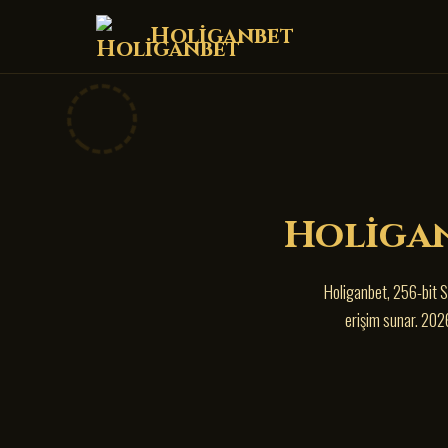
Holiganbet
Holigan
Holiganbet, 256-bit SS
erişim sunar. 2026