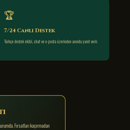
🏆
7/24 Canlı Destek
Türkçe destek ekibi, chat ve e-posta üzerinden anında yanıt verir.
tı
f durumda. Fırsatları kaçırmadan