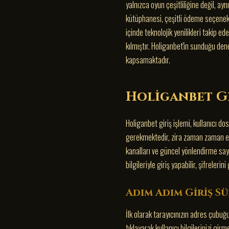
yalnızca oyun çeşitliliğine değil, 
kütüphanesi, çeşitli ödeme seçenekl
içinde teknolojik yenilikleri takip
kılmıştır. Holiganbet'in sunduğu den
kapsamaktadır.
Holiganbet Gi
Holiganbet giriş işlemi, kullanıcı d
gerekmektedir, zira zaman zaman eri
kanalları ve güncel yönlendirme sayf
bilgileriyle giriş yapabilir, şifreleri
Adım Adım Giriş Sü
İlk olarak tarayıcınızın adres çubu
tıklayarak kullanıcı bilgilerinizi girm