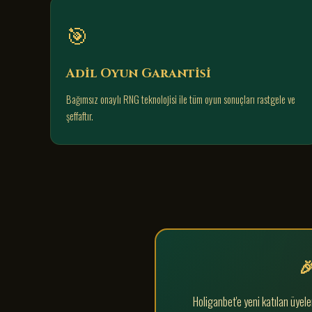
🎯
Adil Oyun Garantisi
Bağımsız onaylı RNG teknolojisi ile tüm oyun sonuçları rastgele ve
şeffaftır.

Holiganbet'e yeni katılan üyele