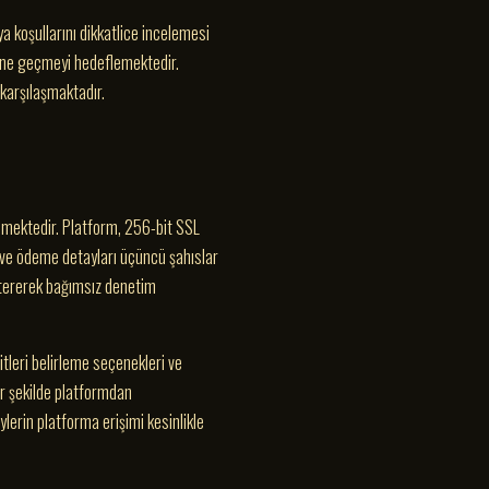
 koşullarını dikkatlice incelemesi
önüne geçmeyi hedeflemektedir.
 karşılaşmaktadır.
semektedir. Platform, 256-bit SSL
ri ve ödeme detayları üçüncü şahıslar
östererek bağımsız denetim
itleri belirleme seçenekleri ve
bir şekilde platformdan
lerin platforma erişimi kesinlikle