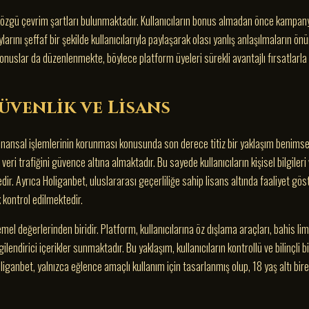
zgü çevrim şartları bulunmaktadır. Kullanıcıların bonus almadan önce kampanya
larını şeffaf bir şekilde kullanıcılarıyla paylaşarak olası yanlış anlaşılmaların 
bonuslar da düzenlenmekte, böylece platform üyeleri sürekli avantajlı fırsatlarla
venlik ve Lisans
ve finansal işlemlerinin korunması konusunda son derece titiz bir yaklaşım benim
veri trafiğini güvence altına almaktadır. Bu sayede kullanıcıların kişisel bilgile
dir. Ayrıca Holiganbet, uluslararası geçerliliğe sahip lisans altında faaliyet g
 kontrol edilmektedir.
mel değerlerinden biridir. Platform, kullanıcılarına öz dışlama araçları, bahis lim
gilendirici içerikler sunmaktadır. Bu yaklaşım, kullanıcıların kontrollü ve bilinçli 
anbet, yalnızca eğlence amaçlı kullanım için tasarlanmış olup, 18 yaş altı birey