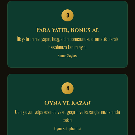
3
Para Yatır, Bonus Al
İlk yatırımınızı yapın, hoşgeldin bonusunuzu otomatik olarak
hesabınıza tanımlayın.
Bonus Sayfası
4
Oyna ve Kazan
Geniş oyun yelpazesinde vakit geçirin ve kazançlarınızı anında
çekin.
Oyun Kütüphanesi