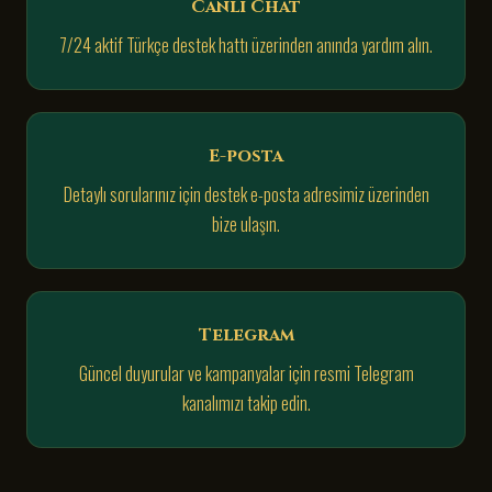
Canlı Chat
7/24 aktif Türkçe destek hattı üzerinden anında yardım alın.
E-posta
Detaylı sorularınız için destek e-posta adresimiz üzerinden
bize ulaşın.
Telegram
Güncel duyurular ve kampanyalar için resmi Telegram
kanalımızı takip edin.