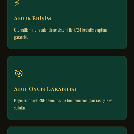
⚡
Anlık Erişim
Otomatik mirror yönlendirme sistemi ile 7/24 kesintisiz uptime
garantisi.
🎯
Adil Oyun Garantisi
Bağımsız onaylı RNG teknolojisi ile tüm oyun sonuçları rastgele ve
şeffaftır.