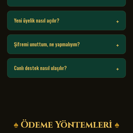
Yeni üyelik nasıl açılır?
Şifremi unuttum, ne yapmalıyım?
Canlı destek nasıl ulaşılır?
♠
Ödeme Yöntemleri
♠