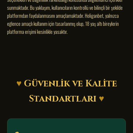
sunmaktadır. Bu yaklaşım, kullanıcıların kontrollü ve bilinçli bir şekilde
platformdan faydalanmasını amaçlamaktadır. Holiganbet, yalnızca
eğlence amaçlı kullanım için tasarlanmış olup, 18 yaş altı bireylerin
platforma erişimi kesinlikle yasaktır.
♥
Güvenlik ve Kalite
Standartları
♥