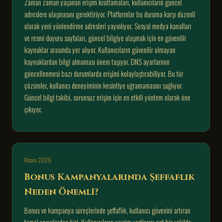
Zaman zaman yaşanan erişim kısıtlamaları, kullanıcıların güncel
adreslere ulaşmasını gerektiriyor. Platformlar bu duruma karşı düzenli
olarak yeni yönlendirme adresleri yayınlıyor. Sosyal medya kanalları
ve resmi duyuru sayfaları, güncel bilgiye ulaşmak için en güvenilir
kaynaklar arasında yer alıyor. Kullanıcıların güvenilir olmayan
kaynaklardan bilgi almaması önem taşıyor. DNS ayarlarının
güncellenmesi bazı durumlarda erişimi kolaylaştırabiliyor. Bu tür
çözümler, kullanıcı deneyiminin kesintiye uğramamasını sağlıyor.
Güncel bilgi takibi, sorunsuz erişim için en etkili yöntem olarak öne
çıkıyor.
Nisan 2026
Bonus Kampanyalarında Şeffaflık
Neden Önemli?
Bonus ve kampanya süreçlerinde şeffaflık, kullanıcı güvenini artıran