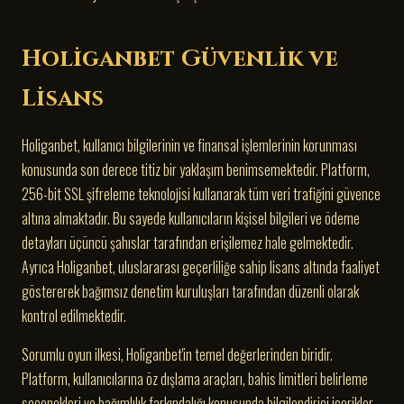
Holiganbet Güvenlik ve
Lisans
Holiganbet, kullanıcı bilgilerinin ve finansal işlemlerinin korunması
konusunda son derece titiz bir yaklaşım benimsemektedir. Platform,
256-bit SSL şifreleme teknolojisi kullanarak tüm veri trafiğini güvence
altına almaktadır. Bu sayede kullanıcıların kişisel bilgileri ve ödeme
detayları üçüncü şahıslar tarafından erişilemez hale gelmektedir.
Ayrıca Holiganbet, uluslararası geçerliliğe sahip lisans altında faaliyet
göstererek bağımsız denetim kuruluşları tarafından düzenli olarak
kontrol edilmektedir.
Sorumlu oyun ilkesi, Holiganbet'in temel değerlerinden biridir.
Platform, kullanıcılarına öz dışlama araçları, bahis limitleri belirleme
seçenekleri ve bağımlılık farkındalığı konusunda bilgilendirici içerikler