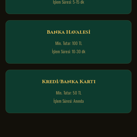
İşlem Süresi: 5-15 dk
Banka Havalesi
Min. Tutar: 100 TL
İşlem Süresi: 10-30 dk
Kredi/Banka Kartı
Min. Tutar: 50 TL
İşlem Süresi: Anında