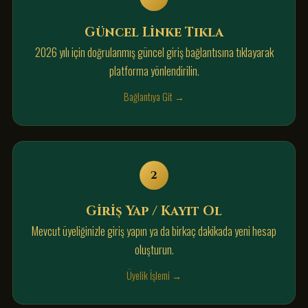
Güncel Linke Tıkla
2026 yılı için doğrulanmış güncel giriş bağlantısına tıklayarak
platforma yönlendirilin.
Bağlantıya Git →
2
Giriş Yap / Kayıt Ol
Mevcut üyeliğinizle giriş yapın ya da birkaç dakikada yeni hesap
oluşturun.
Üyelik İşlemi →