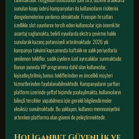
tanımaktadır. Hoşgeldin bonusunun yanı sıra, düzenli aralıklarla
sunulan kayıp iadesi kampanyaları da kullanıcıların risklerini
dengelemelerine yardımcı olmaktadır. Freespin fırsatları
özellikle slot oyunlarını tercih eden kullanıcılar için önemli bir
avantaj sağlamakta, belirli oyunlarda ekstra çevirme hakkı
sunularak kazanç potansiyeli artırılmaktadır. 2026 yılı
kampanya takvimi kapsamında haftalık ve aylık periyotlarla
yenilenen teklifler, sadık üyelere özel ayrıcalıklar sunmaktadır.
Bunun yanında VIP programına dahil olan kullanıcılar,
kişiselleştirilmiş bonus tekliflerinden ve öncelikli müşteri
hizmetlerinden faydalanabilmektedir. Kampanyaların şartları
platform üzerinde şeffaf biçimde paylaşılmakta, kullanıcıların
bilinçli tercihler yapabilmesi için gerekli bilgilendirmeler
eksiksiz sunulmaktadır. Bu yaklaşım, kullanıcı memnuniyetini
artırırken platforma olan güveni de pekiştirmektedir.
Holiganbet Güvenlik ve