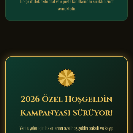
Türkçe destek ekibi chat ve e-posta kanallarından sürekli hizmet
vermektedir.
2026 Özel Hoşgeldin
Kampanyası Sürüyor!
Yeni üyeler için hazırlanan özel hoşgeldin paketi ve kayıp