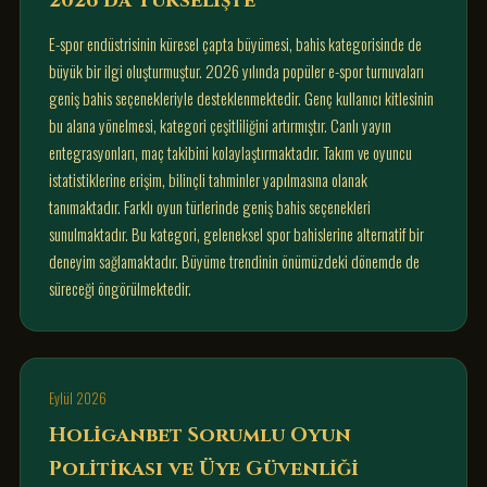
2026'da Yükselişte
E-spor endüstrisinin küresel çapta büyümesi, bahis kategorisinde de
büyük bir ilgi oluşturmuştur. 2026 yılında popüler e-spor turnuvaları
geniş bahis seçenekleriyle desteklenmektedir. Genç kullanıcı kitlesinin
bu alana yönelmesi, kategori çeşitliliğini artırmıştır. Canlı yayın
entegrasyonları, maç takibini kolaylaştırmaktadır. Takım ve oyuncu
istatistiklerine erişim, bilinçli tahminler yapılmasına olanak
tanımaktadır. Farklı oyun türlerinde geniş bahis seçenekleri
sunulmaktadır. Bu kategori, geleneksel spor bahislerine alternatif bir
deneyim sağlamaktadır. Büyüme trendinin önümüzdeki dönemde de
süreceği öngörülmektedir.
Eylül 2026
Holiganbet Sorumlu Oyun
Politikası ve Üye Güvenliği