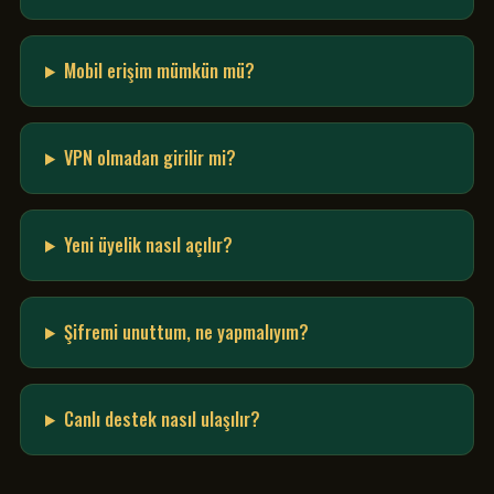
Mobil erişim mümkün mü?
VPN olmadan girilir mi?
Yeni üyelik nasıl açılır?
Şifremi unuttum, ne yapmalıyım?
Canlı destek nasıl ulaşılır?