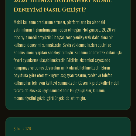
2026 Yılında Holiganbet Mobil
Deneyimi Nasıl Gelişti?
Mobil kullanım oranlarının artması, platformların bu alandaki
yatırımlarını hızlandırmasına neden olmuştur. Holiganbet, 2026 yılı
itibarıyla mobil arayüzünü baştan sona yenileyerek daha akıcı bir
kullanıcı deneyimi sunmaktadır. Sayfa yüklenme hızları optimize
edilmiş, menü yapıları sadeleştirilmiştir. Kullanıcılar artık tek dokunuşla
favori oyunlarına ulaşabilmektedir. Bildirim sistemleri sayesinde
kampanya ve bonus duyuruları anlık olarak iletilmektedir. Ekran
boyutuna göre otomatik uyum sağlayan tasarım, tablet ve telefon
kullanıcıları için aynı kaliteyi sunmaktadır. Güvenlik protokolleri mobil
tarafta da eksiksiz uygulanmaktadır. Bu gelişmeler, kullanıcı
memnuniyetini gözle görülür şekilde artırmıştır.
Şubat 2026