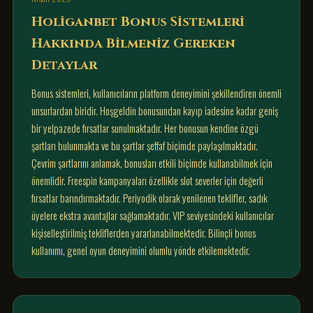
Holiganbet Bonus Sistemleri
Hakkında Bilmeniz Gereken
Detaylar
Bonus sistemleri, kullanıcıların platform deneyimini şekillendiren önemli
unsurlardan biridir. Hoşgeldin bonusundan kayıp iadesine kadar geniş
bir yelpazede fırsatlar sunulmaktadır. Her bonusun kendine özgü
şartları bulunmakta ve bu şartlar şeffaf biçimde paylaşılmaktadır.
Çevrim şartlarını anlamak, bonusları etkili biçimde kullanabilmek için
önemlidir. Freespin kampanyaları özellikle slot severler için değerli
fırsatlar barındırmaktadır. Periyodik olarak yenilenen teklifler, sadık
üyelere ekstra avantajlar sağlamaktadır. VIP seviyesindeki kullanıcılar
kişiselleştirilmiş tekliflerden yararlanabilmektedir. Bilinçli bonus
kullanımı, genel oyun deneyimini olumlu yönde etkilemektedir.