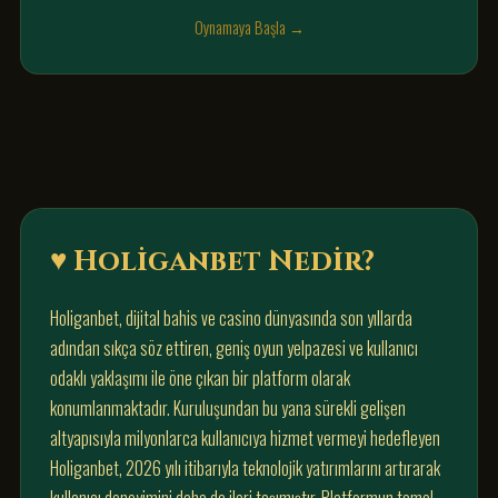
Oynamaya Başla →
♥ Holiganbet Nedir?
Holiganbet, dijital bahis ve casino dünyasında son yıllarda
adından sıkça söz ettiren, geniş oyun yelpazesi ve kullanıcı
odaklı yaklaşımı ile öne çıkan bir platform olarak
konumlanmaktadır. Kuruluşundan bu yana sürekli gelişen
altyapısıyla milyonlarca kullanıcıya hizmet vermeyi hedefleyen
Holiganbet, 2026 yılı itibarıyla teknolojik yatırımlarını artırarak