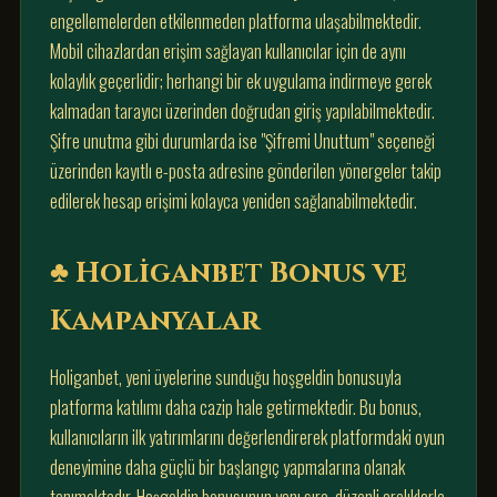
engellemelerden etkilenmeden platforma ulaşabilmektedir.
Mobil cihazlardan erişim sağlayan kullanıcılar için de aynı
kolaylık geçerlidir; herhangi bir ek uygulama indirmeye gerek
kalmadan tarayıcı üzerinden doğrudan giriş yapılabilmektedir.
Şifre unutma gibi durumlarda ise "Şifremi Unuttum" seçeneği
üzerinden kayıtlı e-posta adresine gönderilen yönergeler takip
edilerek hesap erişimi kolayca yeniden sağlanabilmektedir.
♣ Holiganbet Bonus ve
Kampanyalar
Holiganbet, yeni üyelerine sunduğu hoşgeldin bonusuyla
platforma katılımı daha cazip hale getirmektedir. Bu bonus,
kullanıcıların ilk yatırımlarını değerlendirerek platformdaki oyun
deneyimine daha güçlü bir başlangıç yapmalarına olanak