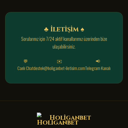
♣ İletişim ♠
Sorularınız için 7/24 aktif kanallarımız üzerinden bize
ulaşabilirsiniz.
💬
✉️
📢
Canlı Chat
destek@holiganbet-iletisim.com
Telegram Kanalı
Holiganbet