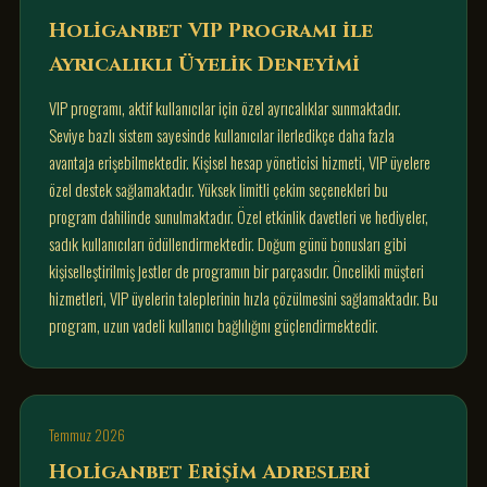
Holiganbet VIP Programı ile
Ayrıcalıklı Üyelik Deneyimi
VIP programı, aktif kullanıcılar için özel ayrıcalıklar sunmaktadır.
Seviye bazlı sistem sayesinde kullanıcılar ilerledikçe daha fazla
avantaja erişebilmektedir. Kişisel hesap yöneticisi hizmeti, VIP üyelere
özel destek sağlamaktadır. Yüksek limitli çekim seçenekleri bu
program dahilinde sunulmaktadır. Özel etkinlik davetleri ve hediyeler,
sadık kullanıcıları ödüllendirmektedir. Doğum günü bonusları gibi
kişiselleştirilmiş jestler de programın bir parçasıdır. Öncelikli müşteri
hizmetleri, VIP üyelerin taleplerinin hızla çözülmesini sağlamaktadır. Bu
program, uzun vadeli kullanıcı bağlılığını güçlendirmektedir.
Temmuz 2026
Holiganbet Erişim Adresleri