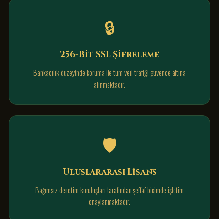
🔒
256-Bit SSL Şifreleme
Bankacılık düzeyinde koruma ile tüm veri trafiği güvence altına
alınmaktadır.
🛡️
Uluslararası Lisans
Bağımsız denetim kuruluşları tarafından şeffaf biçimde işletim
onaylanmaktadır.