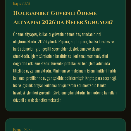
Mayıs 2026
Holiganbet Güvenli Ödeme
Altyapısı 2026'da Neler Sunuyor?
Ödeme altyapısı, kullanıcı güveninin temel taşlarından birini
oluşturmaktadır. 2026 yılında Papara, kripto para, banka havalesi ve
kart ödemeleri gibi çeşitli seçenekler desteklenmeye devam
etmektedir. İşlem sürelerinin kısaltılması, kullanıcı memnuniyetini
doğrudan etkilemektedir. Güvenlik protokolleri her işlem adımında
titizlikle uygulanmaktadır. Minimum ve maksimum işlem limitleri, farklı
kullanıcı profillerine uygun şekilde belirlenmiştir. Kripto para seçeneği,
hız ve gizlilik arayan kullanıcılar için tercih edilmektedir. Banka
havalesi işlemleri güvenilirliğiyle öne çıkmaktadır. Tüm ödeme kanalları
düzenli olarak denetlenmektedir.
Haziran 2026