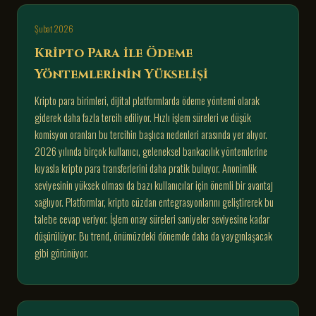
Şubat 2026
Kripto Para ile Ödeme
Yöntemlerinin Yükselişi
Kripto para birimleri, dijital platformlarda ödeme yöntemi olarak
giderek daha fazla tercih ediliyor. Hızlı işlem süreleri ve düşük
komisyon oranları bu tercihin başlıca nedenleri arasında yer alıyor.
2026 yılında birçok kullanıcı, geleneksel bankacılık yöntemlerine
kıyasla kripto para transferlerini daha pratik buluyor. Anonimlik
seviyesinin yüksek olması da bazı kullanıcılar için önemli bir avantaj
sağlıyor. Platformlar, kripto cüzdan entegrasyonlarını geliştirerek bu
talebe cevap veriyor. İşlem onay süreleri saniyeler seviyesine kadar
düşürülüyor. Bu trend, önümüzdeki dönemde daha da yaygınlaşacak
gibi görünüyor.