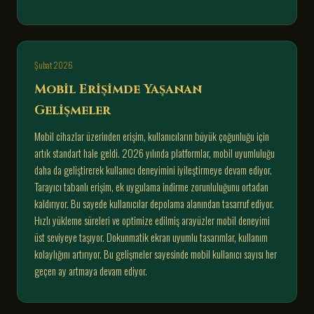
Şubat 2026
Mobil Erişimde Yaşanan
Gelişmeler
Mobil cihazlar üzerinden erişim, kullanıcıların büyük çoğunluğu için
artık standart hale geldi. 2026 yılında platformlar, mobil uyumluluğu
daha da geliştirerek kullanıcı deneyimini iyileştirmeye devam ediyor.
Tarayıcı tabanlı erişim, ek uygulama indirme zorunluluğunu ortadan
kaldırıyor. Bu sayede kullanıcılar depolama alanından tasarruf ediyor.
Hızlı yükleme süreleri ve optimize edilmiş arayüzler mobil deneyimi
üst seviyeye taşıyor. Dokunmatik ekran uyumlu tasarımlar, kullanım
kolaylığını artırıyor. Bu gelişmeler sayesinde mobil kullanıcı sayısı her
geçen ay artmaya devam ediyor.