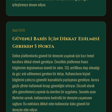
iyileştirmeye devam ediyor.
Ocak 2026
Güvenli Bahis İçin Dikkat Edilmesi
Gereken 5 Nokta
Online platformlarda güvenli bir deneyim yaşamak için bazı temel
kurallara dikkat etmek gerekiyor. Öncelikle platformun lisans
bilgilerinin doğrulanması önemli bir adım. SSL sertifikası olup olmadığı
da göz ardı edilmemesi gereken bir detay. Kullanıcıların kişisel
bilgilerini yalnızca güvenilir kaynaklarla paylaşması gerekiyor. Ayrıca
güçlü şifreler kullanmak hesap güvenliğini artırıyor. Düzenli olarak
şifre güncellemesi yapmak da önerilen bir uygulama. Sorumlu oyun
ilkelerine uymak, kullanıcıların kontrollü bir deneyim yaşamasını
sağlıyor. Bu noktalara dikkat eden kullanıcılar daha güvenli bir
deneyim elde ediyor.