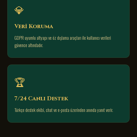
💎
Veri Koruma
GDPR uyumlu altyapı ve öz dışlama araçları ile kullanıcı verileri
güvence altındadır.
🏆
7/24 Canlı Destek
Türkçe destek ekibi, chat ve e-posta üzerinden anında yanıt verir.