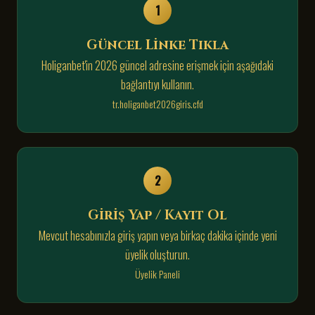
1
Güncel Linke Tıkla
Holiganbet'in 2026 güncel adresine erişmek için aşağıdaki
bağlantıyı kullanın.
tr.holiganbet2026giris.cfd
2
Giriş Yap / Kayıt Ol
Mevcut hesabınızla giriş yapın veya birkaç dakika içinde yeni
üyelik oluşturun.
Üyelik Paneli