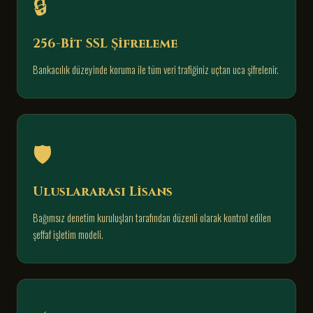
🔒
256-Bit SSL Şifreleme
Bankacılık düzeyinde koruma ile tüm veri trafiğiniz uçtan uca şifrelenir.
🛡️
Uluslararası Lisans
Bağımsız denetim kuruluşları tarafından düzenli olarak kontrol edilen
şeffaf işletim modeli.