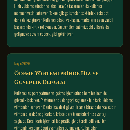
Hızlı yükleme süreleri ve akıcı arayüz tasarımları da kullanıcı
memnuniyetini artırıyor. Teknolojik gelişmeler, sektördeki rekabeti
daha da kızıştırıyor. Kullanıcı odaklı yaklaşım, markaların uzun vadeli
başarısında kritik rol oynuyor. Bu trendler, önümüzdeki yıllarda da
gelişmeye devam edecek gibi görünüyor.
Mayıs 2026
Ödeme Yöntemlerinde Hız ve
Güvenlik Dengesi
Kullanıcılar, para yatırma ve çekme işlemlerinde hem hız hem de
güvenlik bekliyor. Platformlar bu dengeyi sağlamak için farklı ödeme
yöntemleri sunuyor. Banka havalesi güvenilir ama biraz daha yavaş bir
yöntem olarak öne çıkarken, kripto para transferleri hız avantajı
sağlıyor. Kredi kartı işlemleri ise pratikliğiyle tercih ediliyor. Her
yöntemin kendine özgü avantajları bulunuyor. Kullanıcılar,