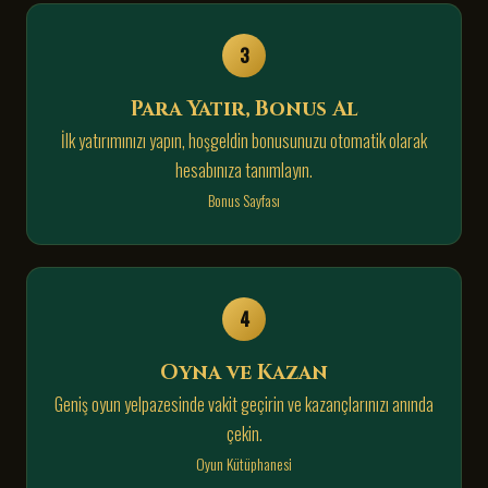
3
Para Yatır, Bonus Al
İlk yatırımınızı yapın, hoşgeldin bonusunuzu otomatik olarak
hesabınıza tanımlayın.
Bonus Sayfası
4
Oyna ve Kazan
Geniş oyun yelpazesinde vakit geçirin ve kazançlarınızı anında
çekin.
Oyun Kütüphanesi