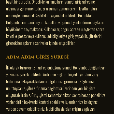
basit bir süreçtir. Öncelikle kullanıcıların güncel giriş adresine
ulaşması gerekmektedir, zira zaman zaman erişim kısıtlamaları
nedeniyle domain değişiklikleri yaşanabilmektedir. Bu noktada
Holiganbet'in resmi duyuru kanalları ve güncel yönlendirme sayfaları
büyük önem taşımaktadır. Kullanıcılar, doğru adrese ulaştıktan sonra
kayıtlı e-posta veya kullanıcı adı bilgileriyle giriş yapabilir, şifrelerini
girerek hesaplarına saniyeler içinde erişebilirler.
Adım Adım Giriş Süreci
İlk olarak tarayıcınızın adres çubuğuna güncel Holiganbet bağlantısını
yazmanız gerekmektedir. Ardından sağ üst köşede yer alan giriş
butonuna tıklayarak kullanıcı bilgilerinizi girmelisiniz. Şifrenizi
unuttuysanız, şifre sıfırlama bağlantısı üzerinden yeni bir şifre
oluşturabilirsiniz. Giriş işlemi tamamlandıktan sonra hesap panelinize
yönlendirilir, bakiyenizi kontrol edebilir ve işlemlerinize kaldığınız
yerden devam edebilirsiniz. Mobil cihazlardan erişim sağlayan