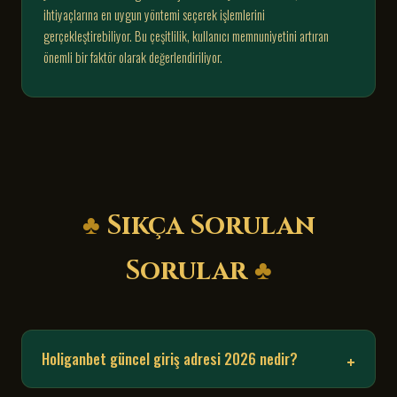
ihtiyaçlarına en uygun yöntemi seçerek işlemlerini
gerçekleştirebiliyor. Bu çeşitlilik, kullanıcı memnuniyetini artıran
önemli bir faktör olarak değerlendiriliyor.
♣
Sıkça Sorulan
Sorular
♣
Holiganbet güncel giriş adresi 2026 nedir?