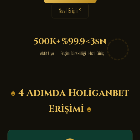
Nasıl Erişilir?
500K+
%99.9
<3sn
Aktif Üye
Erişim Sürekliliği
Hızlı Giriş
♠
4 Adımda Holiganbet
Erişimi
♠