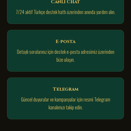
Canlı Chat
7/24 aktif Türkçe destek hattı üzerinden anında yardım alın.
E-posta
Detaylı sorularınız için destek e-posta adresimiz üzerinden
bize ulaşın.
Telegram
Güncel duyurular ve kampanyalar için resmi Telegram
kanalımızı takip edin.