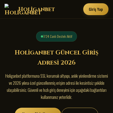
Holiganbet
Giriş Yap
7/24 Canlı Destek Aktif
Holiganbet Güncel Giriş
Adresi 2026
Holiganbet platformuna SSL korumalı altyapı, anlık yönlendirme sistemi
ve 2026 yılına özel güncellenmiş erişim adresi ile kesintisiz şekilde
ulaşabilirsiniz. Güvenli ve hızlı giriş deneyimi için aşağıdaki bağlantıları
kullanmanız yeterlidir.