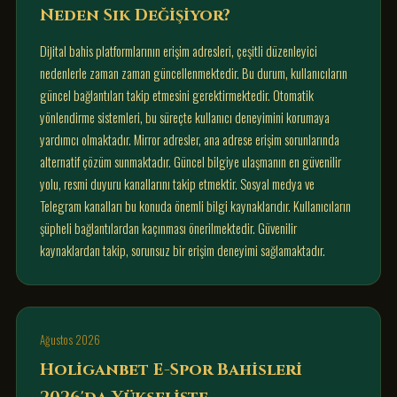
Neden Sık Değişiyor?
Dijital bahis platformlarının erişim adresleri, çeşitli düzenleyici
nedenlerle zaman zaman güncellenmektedir. Bu durum, kullanıcıların
güncel bağlantıları takip etmesini gerektirmektedir. Otomatik
yönlendirme sistemleri, bu süreçte kullanıcı deneyimini korumaya
yardımcı olmaktadır. Mirror adresler, ana adrese erişim sorunlarında
alternatif çözüm sunmaktadır. Güncel bilgiye ulaşmanın en güvenilir
yolu, resmi duyuru kanallarını takip etmektir. Sosyal medya ve
Telegram kanalları bu konuda önemli bilgi kaynaklarıdır. Kullanıcıların
şüpheli bağlantılardan kaçınması önerilmektedir. Güvenilir
kaynaklardan takip, sorunsuz bir erişim deneyimi sağlamaktadır.
Ağustos 2026
Holiganbet E-Spor Bahisleri