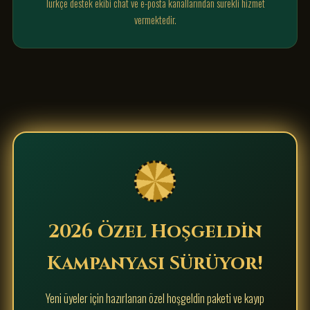
Türkçe destek ekibi chat ve e-posta kanallarından sürekli hizmet
vermektedir.
2026 Özel Hoşgeldin
Kampanyası Sürüyor!
Yeni üyeler için hazırlanan özel hoşgeldin paketi ve kayıp