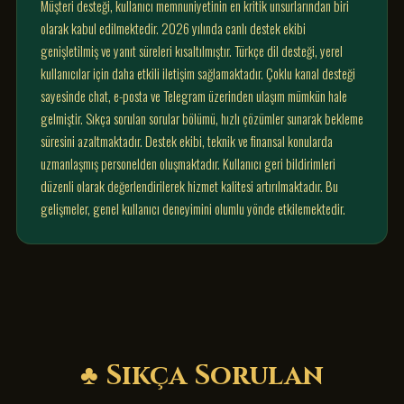
Müşteri desteği, kullanıcı memnuniyetinin en kritik unsurlarından biri
olarak kabul edilmektedir. 2026 yılında canlı destek ekibi
genişletilmiş ve yanıt süreleri kısaltılmıştır. Türkçe dil desteği, yerel
kullanıcılar için daha etkili iletişim sağlamaktadır. Çoklu kanal desteği
sayesinde chat, e-posta ve Telegram üzerinden ulaşım mümkün hale
gelmiştir. Sıkça sorulan sorular bölümü, hızlı çözümler sunarak bekleme
süresini azaltmaktadır. Destek ekibi, teknik ve finansal konularda
uzmanlaşmış personelden oluşmaktadır. Kullanıcı geri bildirimleri
düzenli olarak değerlendirilerek hizmet kalitesi artırılmaktadır. Bu
gelişmeler, genel kullanıcı deneyimini olumlu yönde etkilemektedir.
♣ Sıkça Sorulan