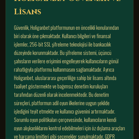
Lisans
Güvenlik, Holiganbet platformunun en öncelikli konularından
biri olarak öne çıkmaktadır. Kullanıcı bilgileri ve finansal
işlemler, 256-bit SSL şifreleme teknolojisi ile bankacılık
düzeyinde korunmaktadır. Bu şifreleme sistemi, üçüncü
şahısların verilere erişimini engelleyerek kullanıcıların gönül
rahatlığıyla platformu kullanmasını sağlamaktadır. Ayrıca
Holiganbet, uluslararası geçerliliğe sahip bir lisans altında
faaliyet göstermekte ve bağımsız denetim kuruluşları
tarafından düzenli olarak incelenmektedir. Bu denetim
süreçleri, platformun adil oyun ilkelerine uygun şekilde
işlediğini teyit etmekte ve kullanıcı güvenini artırmaktadır.
Sorumlu oyun politikaları çerçevesinde, kullanıcıların kendi
oyun alışkanlıklarını kontrol edebilmeleri için öz dışlama araçları
ve harcama limitleri gibi seçenekler sunulmaktadır. GDPR