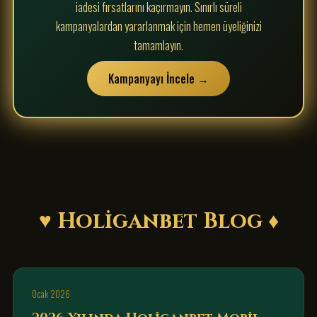
iadesi fırsatlarını kaçırmayın. Sınırlı süreli
kampanyalardan yararlanmak için hemen üyeliğinizi
tamamlayın.
Kampanyayı İncele →
♥ Holiganbet Blog ♦
Ocak 2026