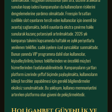
tanımaktadır. Hoşgeldin bonusunun yanı sıra, düzenli aralıklarla
sunulan kayıp iadesi kampanyaları da kullanıcıların risklerini
dengelemelerine yardımcı olmaktadır. Freespin fırsatları
özellikle slot oyunlarını tercih eden kullanıcılar için önemli bir
avantaj sağlamakta, belirli oyunlarda ekstra çevirme hakkı
sunularak kazanç potansiyeli artırılmaktadır. 2026 yılı
kampanya takvimi kapsamında haftalık ve aylık periyotlarla
yenilenen teklifler, sadık üyelere özel ayrıcalıklar sunmaktadır.
Bunun yanında VIP programına dahil olan kullanıcılar,
kişiselleştirilmiş bonus tekliflerinden ve öncelikli müşteri
hizmetlerinden faydalanabilmektedir. Kampanyaların şartları
platform üzerinde şeffaf biçimde paylaşılmakta, kullanıcıların
bilinçli tercihler yapabilmesi için gerekli bilgilendirmeler
eksiksiz sunulmaktadır. Bu yaklaşım, kullanıcı memnuniyetini
artırırken platforma olan güveni de pekiştirmektedir.
Holiganbet Güvenlik ve