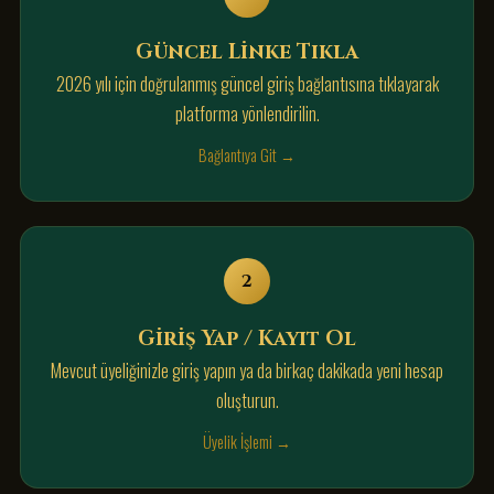
Güncel Linke Tıkla
2026 yılı için doğrulanmış güncel giriş bağlantısına tıklayarak
platforma yönlendirilin.
Bağlantıya Git →
2
Giriş Yap / Kayıt Ol
Mevcut üyeliğinizle giriş yapın ya da birkaç dakikada yeni hesap
oluşturun.
Üyelik İşlemi →