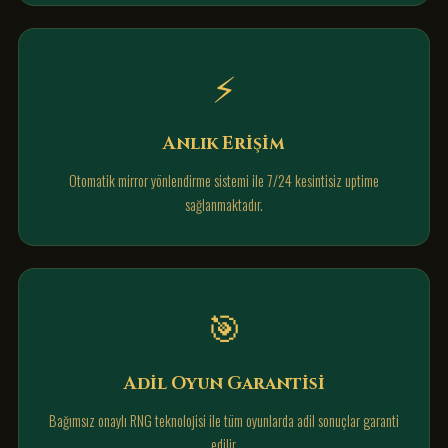
⚡
Anlık Erişim
Otomatik mirror yönlendirme sistemi ile 7/24 kesintisiz uptime
sağlanmaktadır.
🎯
Adil Oyun Garantisi
Bağımsız onaylı RNG teknolojisi ile tüm oyunlarda adil sonuçlar garanti
edilir.