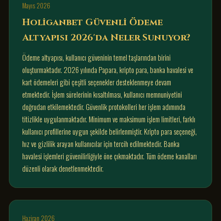
Mayıs 2026
Holiganbet Güvenli Ödeme
Altyapısı 2026'da Neler Sunuyor?
Ödeme altyapısı, kullanıcı güveninin temel taşlarından birini
oluşturmaktadır. 2026 yılında Papara, kripto para, banka havalesi ve
kart ödemeleri gibi çeşitli seçenekler desteklenmeye devam
etmektedir. İşlem sürelerinin kısaltılması, kullanıcı memnuniyetini
doğrudan etkilemektedir. Güvenlik protokolleri her işlem adımında
titizlikle uygulanmaktadır. Minimum ve maksimum işlem limitleri, farklı
kullanıcı profillerine uygun şekilde belirlenmiştir. Kripto para seçeneği,
hız ve gizlilik arayan kullanıcılar için tercih edilmektedir. Banka
havalesi işlemleri güvenilirliğiyle öne çıkmaktadır. Tüm ödeme kanalları
düzenli olarak denetlenmektedir.
Haziran 2026