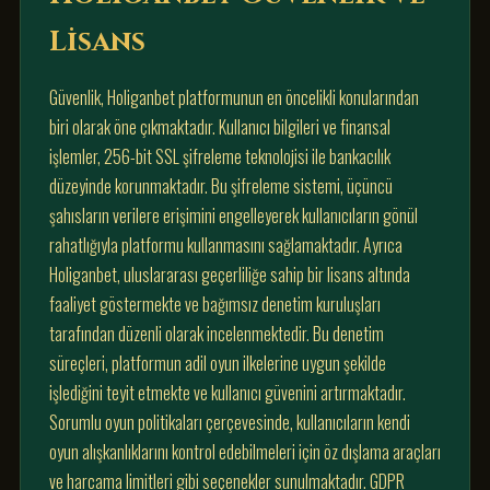
Lisans
Güvenlik, Holiganbet platformunun en öncelikli konularından
biri olarak öne çıkmaktadır. Kullanıcı bilgileri ve finansal
işlemler, 256-bit SSL şifreleme teknolojisi ile bankacılık
düzeyinde korunmaktadır. Bu şifreleme sistemi, üçüncü
şahısların verilere erişimini engelleyerek kullanıcıların gönül
rahatlığıyla platformu kullanmasını sağlamaktadır. Ayrıca
Holiganbet, uluslararası geçerliliğe sahip bir lisans altında
faaliyet göstermekte ve bağımsız denetim kuruluşları
tarafından düzenli olarak incelenmektedir. Bu denetim
süreçleri, platformun adil oyun ilkelerine uygun şekilde
işlediğini teyit etmekte ve kullanıcı güvenini artırmaktadır.
Sorumlu oyun politikaları çerçevesinde, kullanıcıların kendi
oyun alışkanlıklarını kontrol edebilmeleri için öz dışlama araçları
ve harcama limitleri gibi seçenekler sunulmaktadır. GDPR