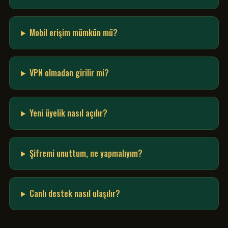
Mobil erişim mümkün mü?
VPN olmadan girilir mi?
Yeni üyelik nasıl açılır?
Şifremi unuttum, ne yapmalıyım?
Canlı destek nasıl ulaşılır?