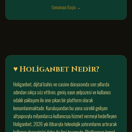
Oynamaya Başla →
♥ Holiganbet Nedir?
Holiganbet, dijital bahis ve casino dünyasında son yıllarda
adından sıkça söz ettiren, geniş oyun yelpazesi ve kullanıcı
odaklı yaklaşımı ile öne çıkan bir platform olarak
konumlanmaktadır. Kuruluşundan bu yana sürekli gelişen
altyapısıyla milyonlarca kullanıcıya hizmet vermeyi hedefleyen
Holiganbet, 2026 yılı itibarıyla teknolojik yatırımlarını artırarak