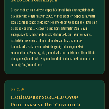
2026'da Yükselişte
E-spor endüstrisinin küresel çapta büyümesi, bahis kategorisinde de
büyük bir ilgi oluşturmuştur. 2026 yılında popüler e-spor turnuvaları
geniş bahis seçenekleriyle desteklenmektedir. Genç kullanıcı kitlesinin
bu alana yönelmesi, kategori çeşitliliğini artırmıştır. Canlı yayın
entegrasyonları, maç takibini kolaylaştırmaktadır. Takım ve oyuncu
istatistiklerine erişim, bilinçli tahminler yapılmasına olanak
tanımaktadır. Farklı oyun türlerinde geniş bahis seçenekleri
sunulmaktadır. Bu kategori, geleneksel spor bahislerine alternatif bir
deneyim sağlamaktadır. Büyüme trendinin önümüzdeki dönemde de
süreceği öngörülmektedir.
Eylül 2026
Holiganbet Sorumlu Oyun
Politikası ve Üye Güvenliği