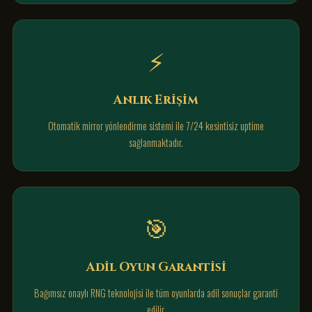
⚡
Anlık Erişim
Otomatik mirror yönlendirme sistemi ile 7/24 kesintisiz uptime
sağlanmaktadır.
🎯
Adil Oyun Garantisi
Bağımsız onaylı RNG teknolojisi ile tüm oyunlarda adil sonuçlar garanti
edilir.