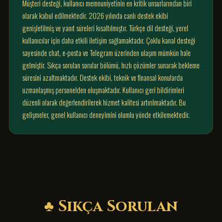
Müşteri desteği, kullanıcı memnuniyetinin en kritik unsurlarından biri
olarak kabul edilmektedir. 2026 yılında canlı destek ekibi
genişletilmiş ve yanıt süreleri kısaltılmıştır. Türkçe dil desteği, yerel
kullanıcılar için daha etkili iletişim sağlamaktadır. Çoklu kanal desteği
sayesinde chat, e-posta ve Telegram üzerinden ulaşım mümkün hale
gelmiştir. Sıkça sorulan sorular bölümü, hızlı çözümler sunarak bekleme
süresini azaltmaktadır. Destek ekibi, teknik ve finansal konularda
uzmanlaşmış personelden oluşmaktadır. Kullanıcı geri bildirimleri
düzenli olarak değerlendirilerek hizmet kalitesi artırılmaktadır. Bu
gelişmeler, genel kullanıcı deneyimini olumlu yönde etkilemektedir.
♣ Sıkça Sorulan