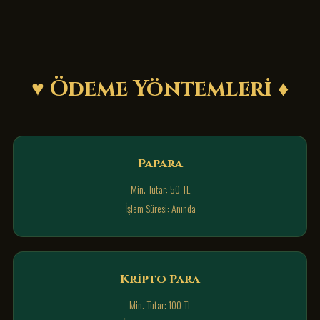
♥ Ödeme Yöntemleri ♦
Papara
Min. Tutar: 50 TL
İşlem Süresi: Anında
Kripto Para
Min. Tutar: 100 TL