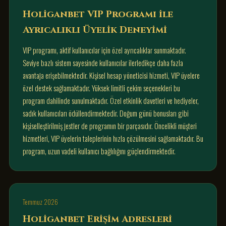
Holiganbet VIP Programı ile
Ayrıcalıklı Üyelik Deneyimi
VIP programı, aktif kullanıcılar için özel ayrıcalıklar sunmaktadır.
Seviye bazlı sistem sayesinde kullanıcılar ilerledikçe daha fazla
avantaja erişebilmektedir. Kişisel hesap yöneticisi hizmeti, VIP üyelere
özel destek sağlamaktadır. Yüksek limitli çekim seçenekleri bu
program dahilinde sunulmaktadır. Özel etkinlik davetleri ve hediyeler,
sadık kullanıcıları ödüllendirmektedir. Doğum günü bonusları gibi
kişiselleştirilmiş jestler de programın bir parçasıdır. Öncelikli müşteri
hizmetleri, VIP üyelerin taleplerinin hızla çözülmesini sağlamaktadır. Bu
program, uzun vadeli kullanıcı bağlılığını güçlendirmektedir.
Temmuz 2026
Holiganbet Erişim Adresleri