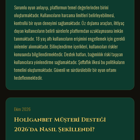
Sorumlu oyun anlayışı, platformun temel değerlerinden birini
oluşturmaktadır. Kullanıcıların harcama limitleri belirleyebilmesi,
kontrollü bir oyun deneyimi sağlamaktadır. Öz dışlama araçları, ihtiyaç
duyan kullanıcıların belirli sürelerle platformdan uzaklaşmasına imkân
tanımaktadır. 18 yaş altı kullanıcıların erişimini engellemek için gerekli
önlemler alınmaktadır. Bilinçlendirme içerikleri, kullanıcıları riskler
konusunda bilgilendirmektedir. Destek hatları, bağımlılık riski taşıyan
kullanıcılara yönlendirme sağlamaktadır. Şeffaflık ilkesi bu politikaların
temelini oluşturmaktadır. Güvenli ve sürdürülebilir bir oyun ortamı
hedeflenmektedir.
Ekim 2026
Holiganbet Müşteri Desteği
2026'da Nasıl Şekillendi?