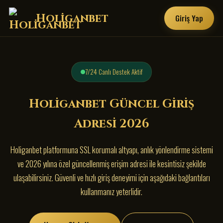
Holiganbet
Giriş Yap
7/24 Canlı Destek Aktif
Holiganbet Güncel Giriş
Adresi 2026
Holiganbet platformuna SSL korumalı altyapı, anlık yönlendirme sistemi
ve 2026 yılına özel güncellenmiş erişim adresi ile kesintisiz şekilde
ulaşabilirsiniz. Güvenli ve hızlı giriş deneyimi için aşağıdaki bağlantıları
kullanmanız yeterlidir.