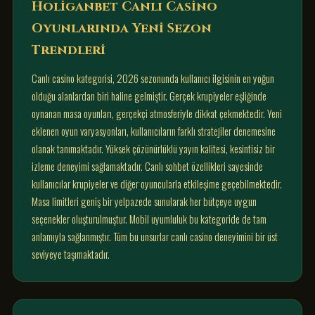
Holiganbet Canlı Casino
Oyunlarında Yeni Sezon
Trendleri
Canlı casino kategorisi, 2026 sezonunda kullanıcı ilgisinin en yoğun
olduğu alanlardan biri haline gelmiştir. Gerçek krupiyeler eşliğinde
oynanan masa oyunları, gerçekçi atmosferiyle dikkat çekmektedir. Yeni
eklenen oyun varyasyonları, kullanıcıların farklı stratejiler denemesine
olanak tanımaktadır. Yüksek çözünürlüklü yayın kalitesi, kesintisiz bir
izleme deneyimi sağlamaktadır. Canlı sohbet özellikleri sayesinde
kullanıcılar krupiyeler ve diğer oyuncularla etkileşime geçebilmektedir.
Masa limitleri geniş bir yelpazede sunularak her bütçeye uygun
seçenekler oluşturulmuştur. Mobil uyumluluk bu kategoride de tam
anlamıyla sağlanmıştır. Tüm bu unsurlar canlı casino deneyimini bir üst
seviyeye taşımaktadır.