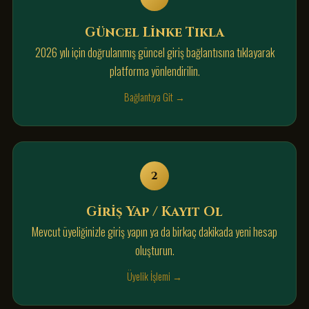
Güncel Linke Tıkla
2026 yılı için doğrulanmış güncel giriş bağlantısına tıklayarak
platforma yönlendirilin.
Bağlantıya Git →
2
Giriş Yap / Kayıt Ol
Mevcut üyeliğinizle giriş yapın ya da birkaç dakikada yeni hesap
oluşturun.
Üyelik İşlemi →