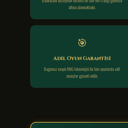
Bankacılık düzeyinde koruma ile tüm veri trafiği güvence
altına alınmaktadır.
🎯
Adil Oyun Garantisi
Bağımsız onaylı RNG teknolojisi ile tüm oyunlarda adil
sonuçlar garanti edilir.