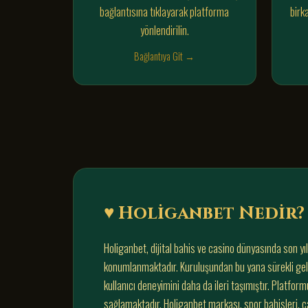
bağlantısına tıklayarak platforma
birk
yönlendirilin.
Bağlantıya Git →
♥ Holiganbet Nedir?
Holiganbet, dijital bahis ve casino dünyasında son yıl
konumlanmaktadır. Kuruluşundan bu yana sürekli gelişe
kullanıcı deneyimini daha da ileri taşımıştır. Platfor
sağlamaktadır. Holiganbet markası, spor bahisleri, can