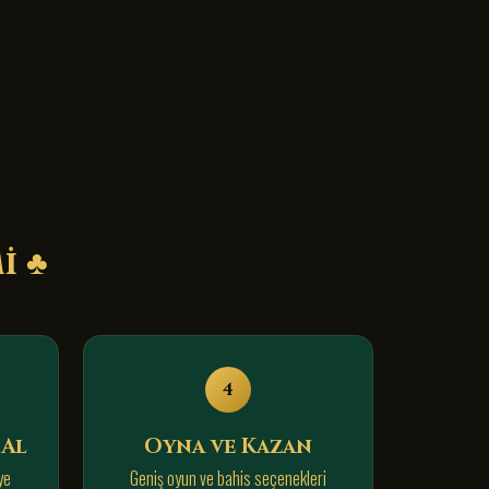
i ♣
4
 Al
Oyna ve Kazan
ye
Geniş oyun ve bahis seçenekleri