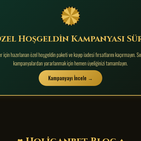
Özel Hoşgeldin Kampanyası Sü
r için hazırlanan özel hoşgeldin paketi ve kayıp iadesi fırsatlarını kaçırmayın. Sın
kampanyalardan yararlanmak için hemen üyeliğinizi tamamlayın.
Kampanyayı İncele →