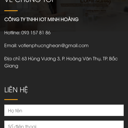
CÔNG TY TNHH IOT MINH HOÀNG
Hotline
:
093 157 81 86
Email
:
votienphucnghean@gmail.com
Địa chỉ: 63 Hùng Vương 3, P. Hoàng Văn Thụ, TP. Bắc
Giang
LIÊN HỆ