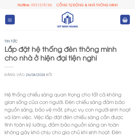
Bỏ
Hotline
: 0931578186
CỔNG TỰ ĐỘNG & NHÀ THÔNG MINH
qua
nội
dung
TIN TỨC
Lắp đặt hệ thống đèn thông minh
cho nhà ở hiện đại tiện nghi
ĐĂNG VÀO
26/04/2024
BỞI
Hệ thống chiếu sáng quan trọng cho tất cả không
gian sống của con người. Đèn chiếu sáng đảm bảo
nguồn sáng, bảo vệ mắt, phục vụ con người sinh hoạt
và làm việc. Việc lắp đặt đèn chiếu sáng cần được
tính toán kỹ lưỡng, đảm bảo nguồn sáng an toàn
không gây khó chịu cho gia chủ khi sinh hoạt. Đèn