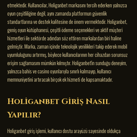
etmektedir. Kullanıcılar, Holiganbet markasını tercih ederken yalnızca
oyun çeşitliliğine değil, aynı zamanda platformun güvenlik
standartlarına ve destek kalitesine de önem vermektedir. Holiganbet,
geniş oyun kütüphanesi, çeşitli ödeme seçenekleri ve aktif müşteri
hizmetleri ile sektörde adından söz ettiren markalardan biri haline
gelmiştir. Marka, zaman içinde teknolojik yenilikleri takip ederek mobil
uyumluluğunu artırmış, böylece kullanıcılarının her cihazdan sorunsuz
erişim sağlamasını mümkün kılmıştır. Holiganbet'in sunduğu deneyim,
yalnızca bahis ve casino oyunlarıyla sınırlı kalmayıp, kullanıcı
memnuniyetini artıracak birçok ek hizmeti de kapsamaktadır.
Holiganbet Giriş Nasıl
Yapılır?
Holiganbet giriş işlemi, kullanıcı dostu arayüzü sayesinde oldukça