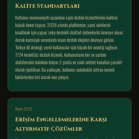
Kalite Standartları
Kullanıcı memnuniyeti açısından canlı destek hizmetlerinin kalitesi
büyük önem taşıyor. 2026 yılında platformlar, yanıt sürelerini
kısaltmak için yapay zeka destekli chatbot sistemlerini devreye alıyor.
Ancak karmaşık sorunlarda insan destek ekipleri devreye giriyor.
Türkçe dil desteği, yerel kullanıcılar için büyük bir avantaj sağlıyor.
7/24 kesintisiz destek hizmeti, kullanıcıların her an yardım
alabilmesini mümkün kılıyor. E-posta ve canlı sohbet kanalları paralel
olarak işletiliyor. Bu yaklaşım, kullanıcı sadakatini artıran önemli
faktörlerden biri olarak öne çıkıyor.
Nisan 2026
Erişim Engellemelerine Karşı
Alternatif Çözümler