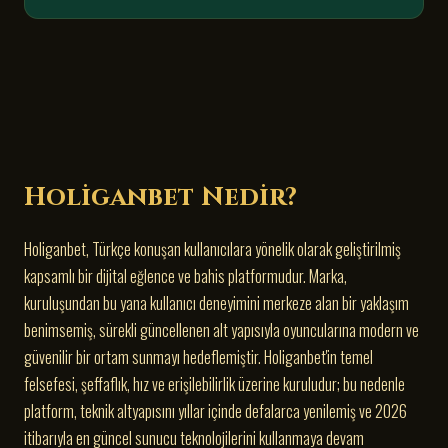
Holiganbet Nedir?
Holiganbet, Türkçe konuşan kullanıcılara yönelik olarak geliştirilmiş
kapsamlı bir dijital eğlence ve bahis platformudur. Marka,
kuruluşundan bu yana kullanıcı deneyimini merkeze alan bir yaklaşım
benimsemiş, sürekli güncellenen alt yapısıyla oyuncularına modern ve
güvenilir bir ortam sunmayı hedeflemiştir. Holiganbet'in temel
felsefesi, şeffaflık, hız ve erişilebilirlik üzerine kuruludur; bu nedenle
platform, teknik altyapısını yıllar içinde defalarca yenilemiş ve 2026
itibarıyla en güncel sunucu teknolojilerini kullanmaya devam