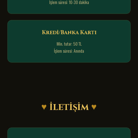
İşlem süresi: 10-30 dakika
Kredi/Banka Kartı
Min. tutar: 50 TL
İşlem süresi: Anında
♥
İletişim
♥