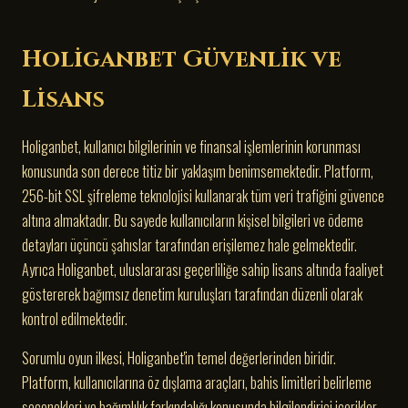
Holiganbet Güvenlik ve
Lisans
Holiganbet, kullanıcı bilgilerinin ve finansal işlemlerinin korunması
konusunda son derece titiz bir yaklaşım benimsemektedir. Platform,
256-bit SSL şifreleme teknolojisi kullanarak tüm veri trafiğini güvence
altına almaktadır. Bu sayede kullanıcıların kişisel bilgileri ve ödeme
detayları üçüncü şahıslar tarafından erişilemez hale gelmektedir.
Ayrıca Holiganbet, uluslararası geçerliliğe sahip lisans altında faaliyet
göstererek bağımsız denetim kuruluşları tarafından düzenli olarak
kontrol edilmektedir.
Sorumlu oyun ilkesi, Holiganbet'in temel değerlerinden biridir.
Platform, kullanıcılarına öz dışlama araçları, bahis limitleri belirleme
seçenekleri ve bağımlılık farkındalığı konusunda bilgilendirici içerikler