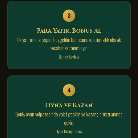
3
Para Yatır, Bonus Al
İlk yatırımınızı yapın, hoşgeldin bonusunuzu otomatik olarak
hesabınıza tanımlayın.
Bonus Sayfası
4
Oyna ve Kazan
Geniş oyun yelpazesinde vakit geçirin ve kazançlarınızı anında
çekin.
Oyun Kütüphanesi