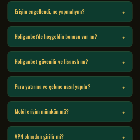
Erişim engellendi, ne yapmalıyım?
Holiganbet'de hoşgeldin bonusu var mı?
Holiganbet güvenilir ve lisanslı mı?
Para yatırma ve çekme nasıl yapılır?
Mobil erişim mümkün mü?
VPN olmadan girilir mi?