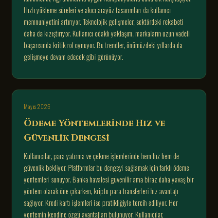
Hızlı yükleme süreleri ve akıcı arayüz tasarımları da kullanıcı
memnuniyetini artırıyor. Teknolojik gelişmeler, sektördeki rekabeti
daha da kızıştırıyor. Kullanıcı odaklı yaklaşım, markaların uzun vadeli
başarısında kritik rol oynuyor. Bu trendler, önümüzdeki yıllarda da
gelişmeye devam edecek gibi görünüyor.
Mayıs 2026
Ödeme Yöntemlerinde Hız ve
Güvenlik Dengesi
Kullanıcılar, para yatırma ve çekme işlemlerinde hem hız hem de
güvenlik bekliyor. Platformlar bu dengeyi sağlamak için farklı ödeme
yöntemleri sunuyor. Banka havalesi güvenilir ama biraz daha yavaş bir
yöntem olarak öne çıkarken, kripto para transferleri hız avantajı
sağlıyor. Kredi kartı işlemleri ise pratikliğiyle tercih ediliyor. Her
yöntemin kendine özgü avantajları bulunuyor. Kullanıcılar,