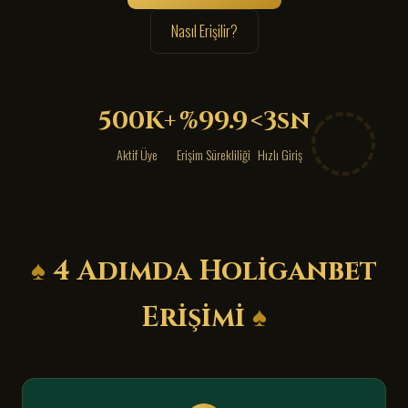
Nasıl Erişilir?
500K+
%99.9
<3sn
Aktif Üye
Erişim Sürekliliği
Hızlı Giriş
♠
4 Adımda Holiganbet
Erişimi
♠