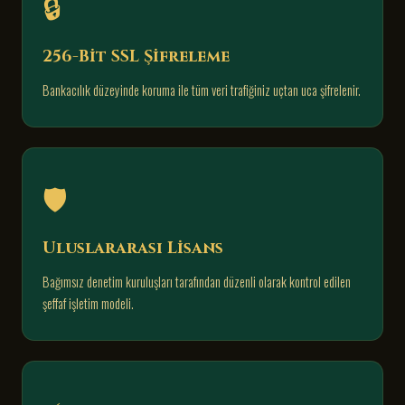
🔒
256-Bit SSL Şifreleme
Bankacılık düzeyinde koruma ile tüm veri trafiğiniz uçtan uca şifrelenir.
🛡️
Uluslararası Lisans
Bağımsız denetim kuruluşları tarafından düzenli olarak kontrol edilen
şeffaf işletim modeli.