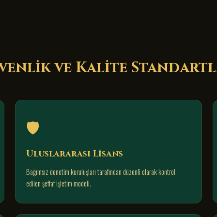
enlik ve Kalite Standart
🛡️
Uluslararası Lisans
Bağımsız denetim kuruluşları tarafından düzenli olarak kontrol
edilen şeffaf işletim modeli.