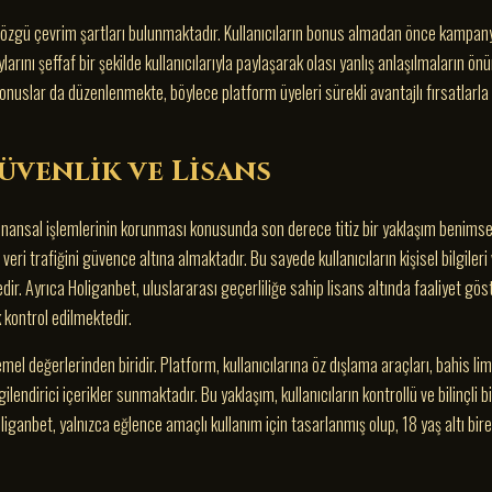
zgü çevrim şartları bulunmaktadır. Kullanıcıların bonus almadan önce kampanya
larını şeffaf bir şekilde kullanıcılarıyla paylaşarak olası yanlış anlaşılmaların 
bonuslar da düzenlenmekte, böylece platform üyeleri sürekli avantajlı fırsatlarla
venlik ve Lisans
ve finansal işlemlerinin korunması konusunda son derece titiz bir yaklaşım benim
veri trafiğini güvence altına almaktadır. Bu sayede kullanıcıların kişisel bilgile
dir. Ayrıca Holiganbet, uluslararası geçerliliğe sahip lisans altında faaliyet g
 kontrol edilmektedir.
mel değerlerinden biridir. Platform, kullanıcılarına öz dışlama araçları, bahis lim
gilendirici içerikler sunmaktadır. Bu yaklaşım, kullanıcıların kontrollü ve bilinçli 
anbet, yalnızca eğlence amaçlı kullanım için tasarlanmış olup, 18 yaş altı birey