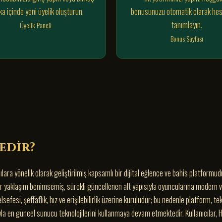
ka içinde yeni üyelik oluşturun.
bonusunuzu otomatik olarak hes
tanımlayın.
Üyelik Paneli
Bonus Sayfası
edir?
lara yönelik olarak geliştirilmiş kapsamlı bir dijital eğlence ve bahis platform
ir yaklaşım benimsemiş, sürekli güncellenen alt yapısıyla oyuncularına modern 
sefesi, şeffaflık, hız ve erişilebilirlik üzerine kuruludur; bu nedenle platform, tekn
yla en güncel sunucu teknolojilerini kullanmaya devam etmektedir. Kullanıcılar,