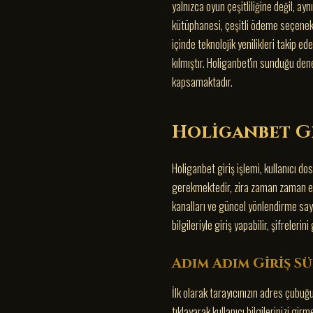
yalnızca oyun çeşitliliğine değil, 
kütüphanesi, çeşitli ödeme seçenekl
içinde teknolojik yenilikleri takip
kılmıştır. Holiganbet'in sunduğu den
kapsamaktadır.
Holiganbet Gi
Holiganbet giriş işlemi, kullanıcı d
gerekmektedir, zira zaman zaman eri
kanalları ve güncel yönlendirme sayf
bilgileriyle giriş yapabilir, şifreleri
Adım Adım Giriş Sü
İlk olarak tarayıcınızın adres çubu
tıklayarak kullanıcı bilgilerinizi girm