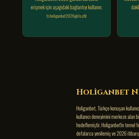
erişmek için aşağıdaki bağlantıyı kullanın.
daki
tr.holiganbet2026giris.cfd
Holiganbet N
Holiganbet, Türkçe konuşan kullanıcı
kullanıcı deneyimini merkeze alan b
hedeflemiştir. Holiganbet'in temel fel
defalarca yenilemiş ve 2026 itibarı