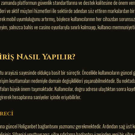
aynı zamanda platformun güvenlik standartlarına ve destek kalitesine de önem ve
eri ve aktif müşteri hizmetleri ile sektörde adından söz ettiren markalardan bir
 ederek mobil uyumluluğunu artırmış, böylece kullanıcılarının her cihazdan sorun
eyim, yalnızca bahis ve casino oyunlarıyla sınırlı kalmayıp, kullanıcı memnuniyeti
riş Nasıl Yapılır?
ostu arayüzü sayesinde oldukça basit bir süreçtir. Öncelikle kullanıcıların güncel
şim kısıtlamaları nedeniyle domain değişiklikleri yaşanabilmektedir. Bu noktad
aları büyük önem taşımaktadır. Kullanıcılar, doğru adrese ulaştıktan sonra kayıtl
ni girerek hesaplarına saniyeler içinde erişebilirler.
reci
ğuna güncel Holiganbet bağlantısını yazmanız gerekmektedir. Ardından sağ üst k
elisiniz. Şifrenizi unuttuysanız, şifre sıfırlama bağlantısı üzerinden yeni bir şifre o