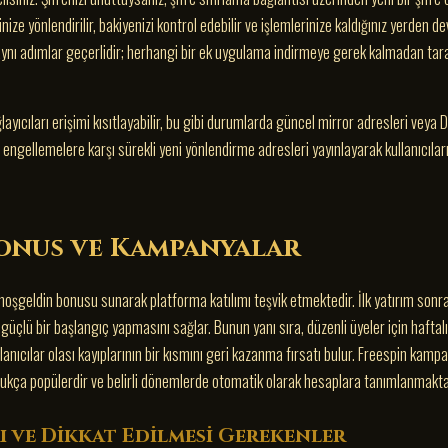
e yönlendirilir, bakiyenizi kontrol edebilir ve işlemlerinize kaldığınız yerden de
e aynı adımlar geçerlidir; herhangi bir ek uygulama indirmeye gerek kalmadan tar
ayıcıları erişimi kısıtlayabilir, bu gibi durumlarda güncel mirror adresleri veya 
r engellemelere karşı sürekli yeni yönlendirme adresleri yayınlayarak kullanıcılar
onus ve Kampanyalar
r hoşgeldin bonusu sunarak platforma katılımı teşvik etmektedir. İlk yatırım son
güçlü bir başlangıç yapmasını sağlar. Bunun yanı sıra, düzenli üyeler için haftalı
ıcılar olası kayıplarının bir kısmını geri kazanma fırsatı bulur. Freespin kampany
ldukça popülerdir ve belirli dönemlerde otomatik olarak hesaplara tanımlanmakta
 ve Dikkat Edilmesi Gerekenler