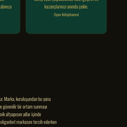
abınıza
kazançlarınızı anında çekin.
Oyun Kütüphanesi
udur. Marka, kuruluşundan bu yana
ve güvenilir bir ortam sunmayı
ik altyapısını yıllar içinde
 Holiganbet markasını tercih ederken