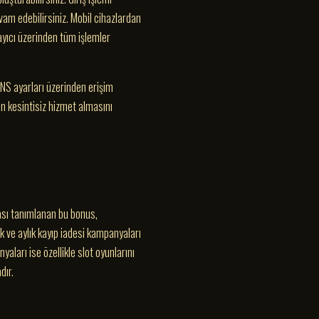
vam edebilirsiniz. Mobil cihazlardan
ayıcı üzerinden tüm işlemler
DNS ayarları üzerinden erişim
ın kesintisiz hizmet almasını
rası tanımlanan bu bonus,
k ve aylık kayıp iadesi kampanyaları
aları ise özellikle slot oyunlarını
dır.