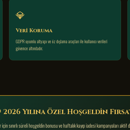
💎
Veri Koruma
GDPR uyumlu altyapı ve öz dışlama araçları ile kullanıcı verileri
güvence altındadır.
 2026 Yılına Özel Hoşgeldin Fırsa
r için sınırlı süreli hoşgeldin bonusu ve haftalık kayıp iadesi kampanyaları akti