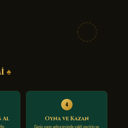
mi
♠
4
s Al
Oyna ve Kazan
din
Geniş oyun yelpazesinde vakit geçirin ve