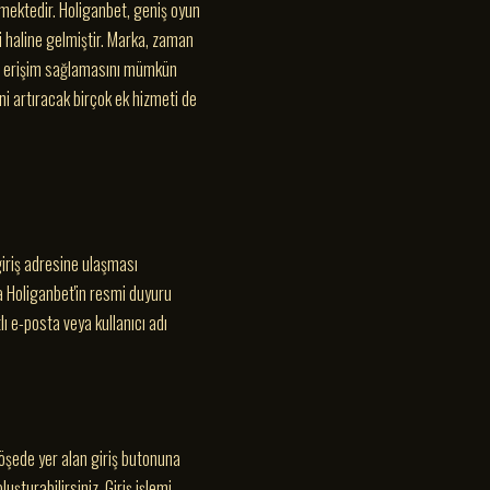
rmektedir. Holiganbet, geniş oyun
i haline gelmiştir. Marka, zaman
suz erişim sağlamasını mümkün
ni artıracak birçok ek hizmeti de
 giriş adresine ulaşması
a Holiganbet'in resmi duyuru
ı e-posta veya kullanıcı adı
öşede yer alan giriş butonuna
luşturabilirsiniz. Giriş işlemi