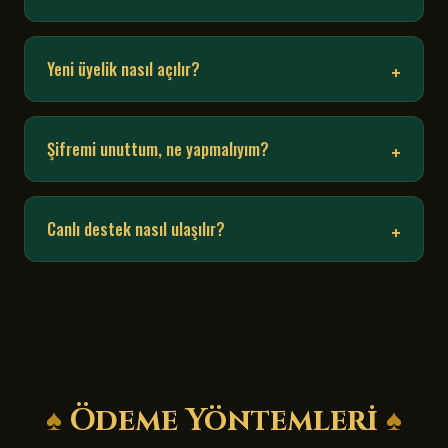
Yeni üyelik nasıl açılır?
Şifremi unuttum, ne yapmalıyım?
Canlı destek nasıl ulaşılır?
♠
Ödeme Yöntemleri
♠