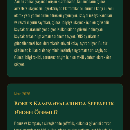
Zaman zaman yaşanan erişim kısıtlamaları, kullanıcıların güncel
adreslere ulaşmasını gerektiriyor. Platformlar bu duruma karşı düzenli
olarak yeni yönlendirme adresleri yayınlıyor. Sosyal medya kanalları
ve resmi duyuru sayfaları, güncel bilgiye ulaşmak için en güvenilir
kaynaklar arasında yer alıyor. Kullanıcıların güvenilir olmayan
kaynaklardan bilgi almaması önem taşıyor. DNS ayarlarının
güncellenmesi bazı durumlarda erişimi kolaylaştırabiliyor. Bu tür
çözümler, kullanıcı deneyiminin kesintiye uğramamasını sağlıyor.
Güncel bilgi takibi, sorunsuz erişim için en etkili yöntem olarak öne
çıkıyor.
Nisan 2026
Bonus Kampanyalarında Şeffaflık
Neden Önemli?
Bonus ve kampanya süreçlerinde şeffaflık, kullanıcı güvenini artıran