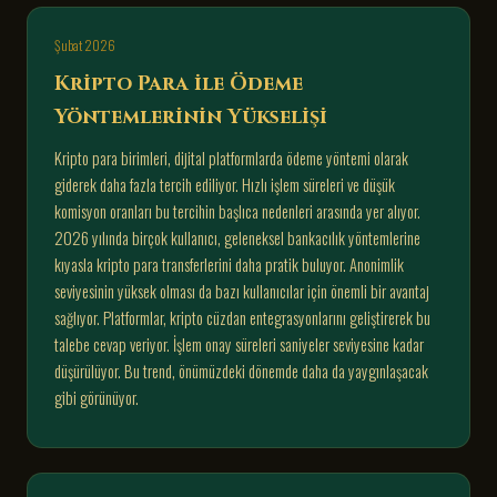
Şubat 2026
Kripto Para ile Ödeme
Yöntemlerinin Yükselişi
Kripto para birimleri, dijital platformlarda ödeme yöntemi olarak
giderek daha fazla tercih ediliyor. Hızlı işlem süreleri ve düşük
komisyon oranları bu tercihin başlıca nedenleri arasında yer alıyor.
2026 yılında birçok kullanıcı, geleneksel bankacılık yöntemlerine
kıyasla kripto para transferlerini daha pratik buluyor. Anonimlik
seviyesinin yüksek olması da bazı kullanıcılar için önemli bir avantaj
sağlıyor. Platformlar, kripto cüzdan entegrasyonlarını geliştirerek bu
talebe cevap veriyor. İşlem onay süreleri saniyeler seviyesine kadar
düşürülüyor. Bu trend, önümüzdeki dönemde daha da yaygınlaşacak
gibi görünüyor.