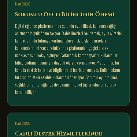
Mart 2026
Sorumlu Oyun Bilincinin Önemi
Dijital eğlence platformlarında sorumlu oyun ilkesi, kullanıcı sağlığı
açısından büyük önem taşıyor. Bahis limitleri belirlemek, oyun süresini
kontrol altında tutmaya yardımcı oluyor. Öz dışlama araçları,
kullanıcıların ihtiyaç duyduklarında platformdan geçici olarak
uzaklaşmasını kolaylaştırıyor. Farkındalık kampanyaları, kullanıcıları
bilinçlendirmek amacıyla düzenli olarak yayınlanıyor. Platformlar, bu
konuda destek hatları ve bilgilendirici içerikler sunuyor. Kullanıcıların
bu araçları etkin şekilde kullanması öneriliyor. Sorumlu oyun bilinci,
sağlıklı bir dijital eğlence deneyiminin temel taşlarından biri olarak
kabul ediliyor.
Mart 2026
Canlı Destek Hizmetlerinde