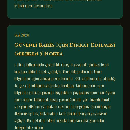
iyileştirmeye devam ediyor.
Ocak 2026
Güvenli Bahis İçin Dikkat Edilmesi
Gereken 5 Nokta
Online platformlarda güvenli bir deneyim yaşamak için bazı temel
kurallara dikkat etmek gerekiyor. Öncelikle platformun lisans
bilgilerinin doğrulanması önemli bir adım. SSL sertifikası olup olmadığı
da göz ardı edilmemesi gereken bir detay. Kullanıcıların kişisel
bilgilerini yalnızca güvenilir kaynaklarla paylaşması gerekiyor. Ayrıca
güçlü şifreler kullanmak hesap güvenliğini artırıyor. Düzenli olarak
şifre güncellemesi yapmak da önerilen bir uygulama. Sorumlu oyun
ilkelerine uymak, kullanıcıların kontrollü bir deneyim yaşamasını
sağlıyor. Bu noktalara dikkat eden kullanıcılar daha güvenli bir
deneyim elde ediyor.