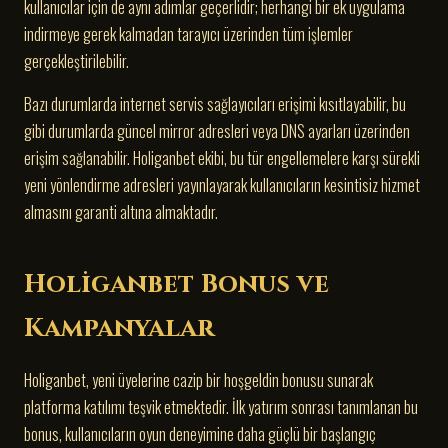
kullanıcılar için de aynı adımlar geçerlidir; herhangi bir ek uygulama
indirmeye gerek kalmadan tarayıcı üzerinden tüm işlemler
gerçekleştirilebilir.
Bazı durumlarda internet servis sağlayıcıları erişimi kısıtlayabilir, bu
gibi durumlarda güncel mirror adresleri veya DNS ayarları üzerinden
erişim sağlanabilir. Holiganbet ekibi, bu tür engellemelere karşı sürekli
yeni yönlendirme adresleri yayınlayarak kullanıcıların kesintisiz hizmet
almasını garanti altına almaktadır.
Holiganbet Bonus ve
Kampanyalar
Holiganbet, yeni üyelerine cazip bir hoşgeldin bonusu sunarak
platforma katılımı teşvik etmektedir. İlk yatırım sonrası tanımlanan bu
bonus, kullanıcıların oyun deneyimine daha güçlü bir başlangıç