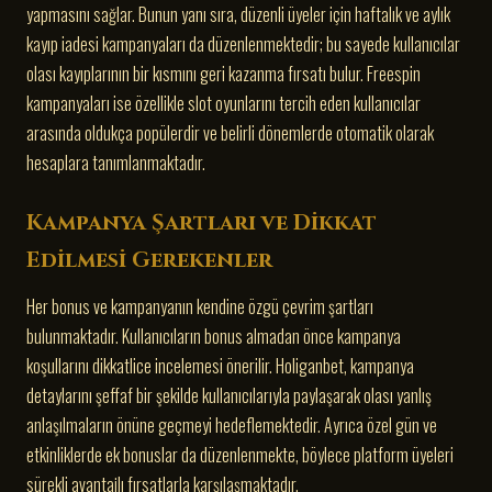
yapmasını sağlar. Bunun yanı sıra, düzenli üyeler için haftalık ve aylık
kayıp iadesi kampanyaları da düzenlenmektedir; bu sayede kullanıcılar
olası kayıplarının bir kısmını geri kazanma fırsatı bulur. Freespin
kampanyaları ise özellikle slot oyunlarını tercih eden kullanıcılar
arasında oldukça popülerdir ve belirli dönemlerde otomatik olarak
hesaplara tanımlanmaktadır.
Kampanya Şartları ve Dikkat
Edilmesi Gerekenler
Her bonus ve kampanyanın kendine özgü çevrim şartları
bulunmaktadır. Kullanıcıların bonus almadan önce kampanya
koşullarını dikkatlice incelemesi önerilir. Holiganbet, kampanya
detaylarını şeffaf bir şekilde kullanıcılarıyla paylaşarak olası yanlış
anlaşılmaların önüne geçmeyi hedeflemektedir. Ayrıca özel gün ve
etkinliklerde ek bonuslar da düzenlenmekte, böylece platform üyeleri
sürekli avantajlı fırsatlarla karşılaşmaktadır.