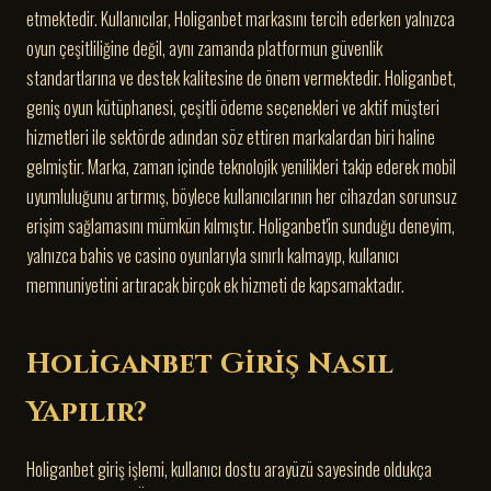
etmektedir. Kullanıcılar, Holiganbet markasını tercih ederken yalnızca
oyun çeşitliliğine değil, aynı zamanda platformun güvenlik
standartlarına ve destek kalitesine de önem vermektedir. Holiganbet,
geniş oyun kütüphanesi, çeşitli ödeme seçenekleri ve aktif müşteri
hizmetleri ile sektörde adından söz ettiren markalardan biri haline
gelmiştir. Marka, zaman içinde teknolojik yenilikleri takip ederek mobil
uyumluluğunu artırmış, böylece kullanıcılarının her cihazdan sorunsuz
erişim sağlamasını mümkün kılmıştır. Holiganbet'in sunduğu deneyim,
yalnızca bahis ve casino oyunlarıyla sınırlı kalmayıp, kullanıcı
memnuniyetini artıracak birçok ek hizmeti de kapsamaktadır.
Holiganbet Giriş Nasıl
Yapılır?
Holiganbet giriş işlemi, kullanıcı dostu arayüzü sayesinde oldukça