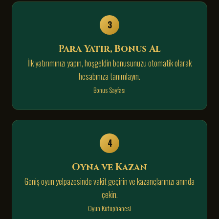
3
Para Yatır, Bonus Al
İlk yatırımınızı yapın, hoşgeldin bonusunuzu otomatik olarak
hesabınıza tanımlayın.
Bonus Sayfası
4
Oyna ve Kazan
Geniş oyun yelpazesinde vakit geçirin ve kazançlarınızı anında
çekin.
Oyun Kütüphanesi