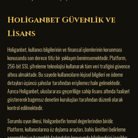
Holiganbet Güvenlik ve
Lisans
Holiganbet, kullanıcı bilgilerinin ve finansal işlemlerinin korunması
konusunda son derece titiz bir yaklaşım benimsemektedir. Platform,
256-bit SSL şifreleme teknolojisi kullanarak tüm veri trafiğini güvence
altına almaktadır. Bu sayede kullanıcıların kişisel bilgileri ve ödeme
detayları üçüncü şahıslar tarafından erişilemez hale gelmektedir.
Ayrıca Holiganbet, uluslararası geçerliliğe sahip lisans altında faaliyet
göstererek bağımsız denetim kuruluşları tarafından düzenli olarak
kontrol edilmektedir.
Sorumlu oyun ilkesi, Holiganbet'in temel değerlerinden biridir.
Platform, kullanıcılarına öz dışlama araçları, bahis limitleri belirleme
seçenekleri ve bağımlılık farkındalığı konusunda bilgilendirici içerikler