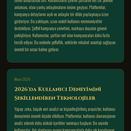
temel unsurlardan biri. Kullanıcıların çevrim şartlarını net bir şekilde
anlaması, olası yanlış anlaşılmaların önüne geçiyor. Platformlar,
kampanya detaylarını açık ve anlaşılır bir dilde paylaşmaya özen
gösteriyor. Bu yaklaşım, uzun vadeli kullanıcı memnuniyetini
destekliyor. Şeffaf kampanya yönetimi, markaya duyulan güveni
pekiştiriyor. Kullanıcılar, şartları net olan kampanyaları daha fazla
tercih ediyor. Bu nedenle şeffaflık, sektörde rekabet avantajı sağlayan
önemli bir unsur haline geliyor.
Mayıs 2026
2026'da Kullanıcı Deneyimini
Şekillendiren Teknolojiler
Yapay zeka, büyük veri analizi ve kişiselleştirilmiş arayüzler, kullanıcı
deneyimini önemli ölçüde etkiliyor. Platformlar, kullanıcı davranışlarını
analiz ederek daha alakalı içerikler sunmaya başlıyor. Bu sayede
kullanıcılar, ilgi alanlarına uygun kampanyalarla daha sık karşılaşıyor.