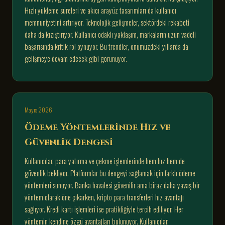
Hızlı yükleme süreleri ve akıcı arayüz tasarımları da kullanıcı
memnuniyetini artırıyor. Teknolojik gelişmeler, sektördeki rekabeti
daha da kızıştırıyor. Kullanıcı odaklı yaklaşım, markaların uzun vadeli
başarısında kritik rol oynuyor. Bu trendler, önümüzdeki yıllarda da
gelişmeye devam edecek gibi görünüyor.
Mayıs 2026
Ödeme Yöntemlerinde Hız ve
Güvenlik Dengesi
Kullanıcılar, para yatırma ve çekme işlemlerinde hem hız hem de
güvenlik bekliyor. Platformlar bu dengeyi sağlamak için farklı ödeme
yöntemleri sunuyor. Banka havalesi güvenilir ama biraz daha yavaş bir
yöntem olarak öne çıkarken, kripto para transferleri hız avantajı
sağlıyor. Kredi kartı işlemleri ise pratikliğiyle tercih ediliyor. Her
yöntemin kendine özgü avantajları bulunuyor. Kullanıcılar,