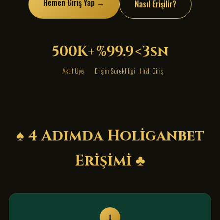
Hemen Giriş Yap →
Nasıl Erişilir?
500K+
%99.9
<3sn
Aktif Üye
Erişim Sürekliliği
Hızlı Giriş
♠ 4 Adımda Holiganbet
Erişimi ♣
1