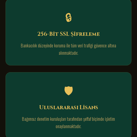
🔒
256-Bit SSL Şifreleme
Bankacılık düzeyinde koruma ile tüm veri trafiği güvence altına
alınmaktadır.
🛡️
Uluslararası Lisans
Bağımsız denetim kuruluşları tarafından şeffaf biçimde işletim
onaylanmaktadır.