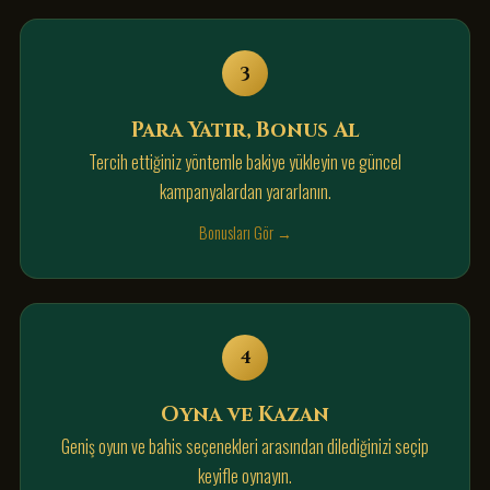
3
Para Yatır, Bonus Al
Tercih ettiğiniz yöntemle bakiye yükleyin ve güncel
kampanyalardan yararlanın.
Bonusları Gör →
4
Oyna ve Kazan
Geniş oyun ve bahis seçenekleri arasından dilediğinizi seçip
keyifle oynayın.