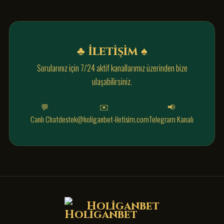
♣ İletişim ♠
Sorularınız için 7/24 aktif kanallarımız üzerinden bize
ulaşabilirsiniz.
💬
✉️
📢
Canlı Chat
destek@holiganbet-iletisim.com
Telegram Kanalı
Holiganbet