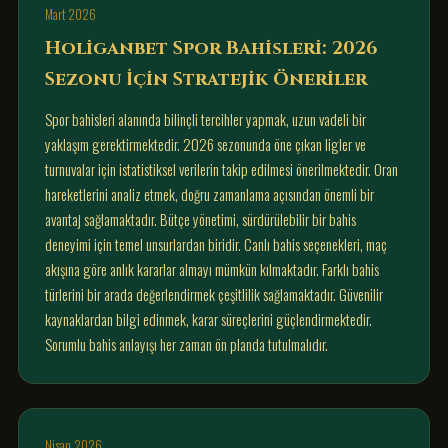
Mart 2026
Holiganbet Spor Bahisleri: 2026
Sezonu İçin Stratejik Öneriler
Spor bahisleri alanında bilinçli tercihler yapmak, uzun vadeli bir
yaklaşım gerektirmektedir. 2026 sezonunda öne çıkan ligler ve
turnuvalar için istatistiksel verilerin takip edilmesi önerilmektedir. Oran
hareketlerini analiz etmek, doğru zamanlama açısından önemli bir
avantaj sağlamaktadır. Bütçe yönetimi, sürdürülebilir bir bahis
deneyimi için temel unsurlardan biridir. Canlı bahis seçenekleri, maç
akışına göre anlık kararlar almayı mümkün kılmaktadır. Farklı bahis
türlerini bir arada değerlendirmek çeşitlilik sağlamaktadır. Güvenilir
kaynaklardan bilgi edinmek, karar süreçlerini güçlendirmektedir.
Sorumlu bahis anlayışı her zaman ön planda tutulmalıdır.
Nisan 2026