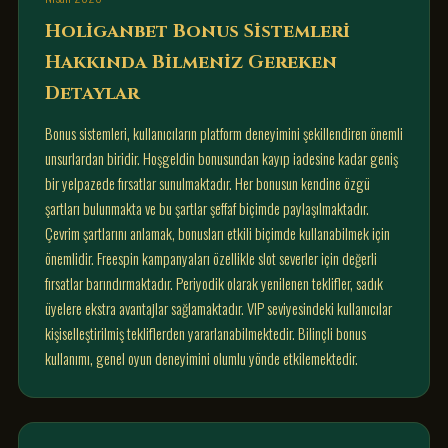
Holiganbet Bonus Sistemleri
Hakkında Bilmeniz Gereken
Detaylar
Bonus sistemleri, kullanıcıların platform deneyimini şekillendiren önemli
unsurlardan biridir. Hoşgeldin bonusundan kayıp iadesine kadar geniş
bir yelpazede fırsatlar sunulmaktadır. Her bonusun kendine özgü
şartları bulunmakta ve bu şartlar şeffaf biçimde paylaşılmaktadır.
Çevrim şartlarını anlamak, bonusları etkili biçimde kullanabilmek için
önemlidir. Freespin kampanyaları özellikle slot severler için değerli
fırsatlar barındırmaktadır. Periyodik olarak yenilenen teklifler, sadık
üyelere ekstra avantajlar sağlamaktadır. VIP seviyesindeki kullanıcılar
kişiselleştirilmiş tekliflerden yararlanabilmektedir. Bilinçli bonus
kullanımı, genel oyun deneyimini olumlu yönde etkilemektedir.