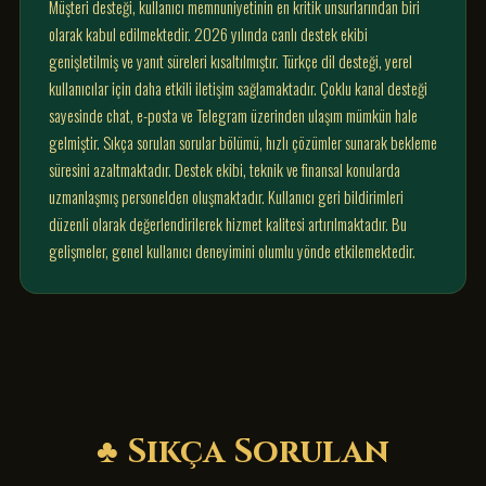
Müşteri desteği, kullanıcı memnuniyetinin en kritik unsurlarından biri
olarak kabul edilmektedir. 2026 yılında canlı destek ekibi
genişletilmiş ve yanıt süreleri kısaltılmıştır. Türkçe dil desteği, yerel
kullanıcılar için daha etkili iletişim sağlamaktadır. Çoklu kanal desteği
sayesinde chat, e-posta ve Telegram üzerinden ulaşım mümkün hale
gelmiştir. Sıkça sorulan sorular bölümü, hızlı çözümler sunarak bekleme
süresini azaltmaktadır. Destek ekibi, teknik ve finansal konularda
uzmanlaşmış personelden oluşmaktadır. Kullanıcı geri bildirimleri
düzenli olarak değerlendirilerek hizmet kalitesi artırılmaktadır. Bu
gelişmeler, genel kullanıcı deneyimini olumlu yönde etkilemektedir.
♣ Sıkça Sorulan