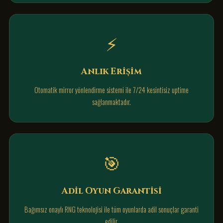
⚡
Anlık Erişim
Otomatik mirror yönlendirme sistemi ile 7/24 kesintisiz uptime
sağlanmaktadır.
🎯
Adil Oyun Garantisi
Bağımsız onaylı RNG teknolojisi ile tüm oyunlarda adil sonuçlar garanti
edilir.