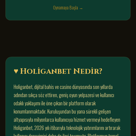
Oynamaya Başla →
♥ Holiganbet Nedir?
Holiganbet, dijital bahis ve casino dünyasında son yıllarda
adından sıkça söz ettiren, geniş oyun yelpazesi ve kullanıcı
odaklı yaklaşımı ile öne çıkan bir platform olarak
konumlanmaktadır. Kuruluşundan bu yana sürekli gelişen
altyapısıyla milyonlarca kullanıcıya hizmet vermeyi hedefleyen
Holiganbet, 2026 yılı itibarıyla teknolojik yatırımlarını artırarak