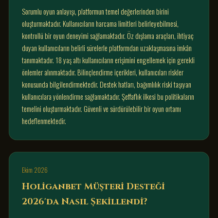
Sorumlu oyun anlayışı, platformun temel değerlerinden birini
oluşturmaktadır. Kullanıcıların harcama limitleri belirleyebilmesi,
kontrollü bir oyun deneyimi sağlamaktadır. Öz dışlama araçları, ihtiyaç
duyan kullanıcıların belirli sürelerle platformdan uzaklaşmasına imkân
tanımaktadır. 18 yaş altı kullanıcıların erişimini engellemek için gerekli
önlemler alınmaktadır. Bilinçlendirme içerikleri, kullanıcıları riskler
konusunda bilgilendirmektedir. Destek hatları, bağımlılık riski taşıyan
kullanıcılara yönlendirme sağlamaktadır. Şeffaflık ilkesi bu politikaların
temelini oluşturmaktadır. Güvenli ve sürdürülebilir bir oyun ortamı
hedeflenmektedir.
Ekim 2026
Holiganbet Müşteri Desteği
2026'da Nasıl Şekillendi?