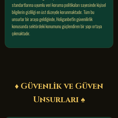
standartlarına uyumlu veri koruma politikaları sayesinde kişisel
bilgilerin gizliliği en üst düzeyde korunmaktadır. Tüm bu
unsurlar bir araya geldiğinde, Holiganbet'in güvenilirlik
konusunda sektördeki konumunu güçlendiren bir yapı ortaya
çıkmaktadır.
♦ Güvenlik ve Güven
Unsurları ♠