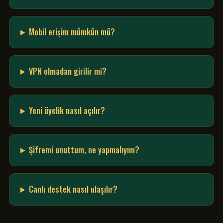
Mobil erişim mümkün mü?
VPN olmadan girilir mi?
Yeni üyelik nasıl açılır?
Şifremi unuttum, ne yapmalıyım?
Canlı destek nasıl ulaşılır?