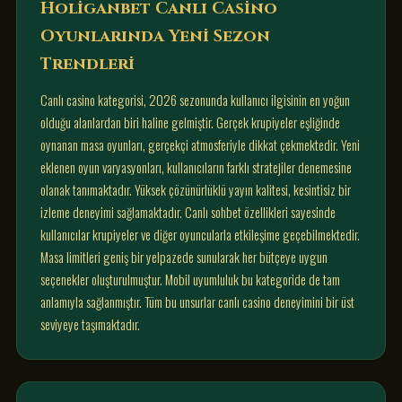
Holiganbet Canlı Casino
Oyunlarında Yeni Sezon
Trendleri
Canlı casino kategorisi, 2026 sezonunda kullanıcı ilgisinin en yoğun
olduğu alanlardan biri haline gelmiştir. Gerçek krupiyeler eşliğinde
oynanan masa oyunları, gerçekçi atmosferiyle dikkat çekmektedir. Yeni
eklenen oyun varyasyonları, kullanıcıların farklı stratejiler denemesine
olanak tanımaktadır. Yüksek çözünürlüklü yayın kalitesi, kesintisiz bir
izleme deneyimi sağlamaktadır. Canlı sohbet özellikleri sayesinde
kullanıcılar krupiyeler ve diğer oyuncularla etkileşime geçebilmektedir.
Masa limitleri geniş bir yelpazede sunularak her bütçeye uygun
seçenekler oluşturulmuştur. Mobil uyumluluk bu kategoride de tam
anlamıyla sağlanmıştır. Tüm bu unsurlar canlı casino deneyimini bir üst
seviyeye taşımaktadır.