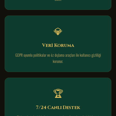
💎
Veri Koruma
GDPR uyumlu politikalar ve öz dışlama araçları ile kullanıcı gizliliği
korunur.
🏆
7/24 Canlı Destek