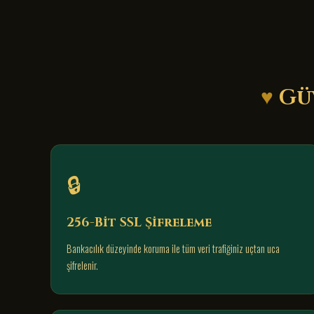
♥
Güv
🔒
256-Bit SSL Şifreleme
Bankacılık düzeyinde koruma ile tüm veri trafiğiniz uçtan uca
şifrelenir.