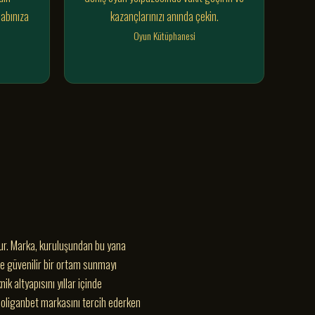
abınıza
kazançlarınızı anında çekin.
Oyun Kütüphanesi
udur. Marka, kuruluşundan bu yana
ve güvenilir bir ortam sunmayı
ik altyapısını yıllar içinde
 Holiganbet markasını tercih ederken