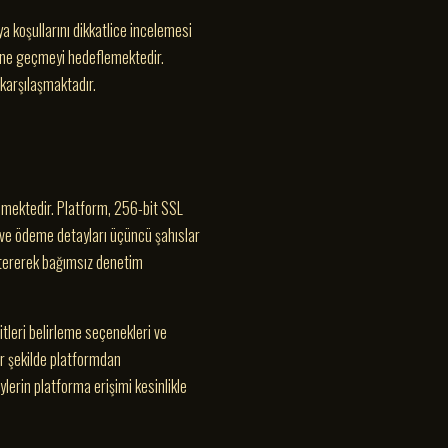
 koşullarını dikkatlice incelemesi
önüne geçmeyi hedeflemektedir.
 karşılaşmaktadır.
semektedir. Platform, 256-bit SSL
ri ve ödeme detayları üçüncü şahıslar
östererek bağımsız denetim
itleri belirleme seçenekleri ve
bir şekilde platformdan
lerin platforma erişimi kesinlikle