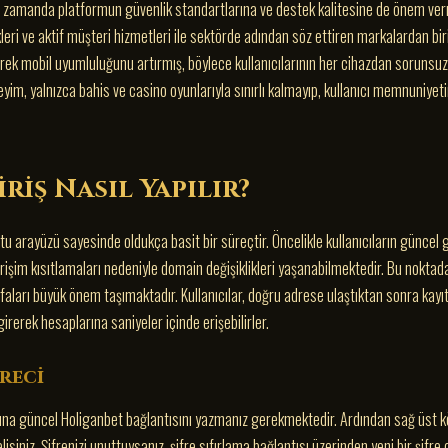
aynı zamanda platformun güvenlik standartlarına ve destek kalitesine de önem ve
eri ve aktif müşteri hizmetleri ile sektörde adından söz ettiren markalardan bir
 ederek mobil uyumluluğunu artırmış, böylece kullanıcılarının her cihazdan sorun
eyim, yalnızca bahis ve casino oyunlarıyla sınırlı kalmayıp, kullanıcı memnuniyeti
riş Nasıl Yapılır?
ostu arayüzü sayesinde oldukça basit bir süreçtir. Öncelikle kullanıcıların güncel
şim kısıtlamaları nedeniyle domain değişiklikleri yaşanabilmektedir. Bu noktad
aları büyük önem taşımaktadır. Kullanıcılar, doğru adrese ulaştıktan sonra kayıtl
ni girerek hesaplarına saniyeler içinde erişebilirler.
reci
ğuna güncel Holiganbet bağlantısını yazmanız gerekmektedir. Ardından sağ üst k
elisiniz. Şifrenizi unuttuysanız, şifre sıfırlama bağlantısı üzerinden yeni bir şifre o