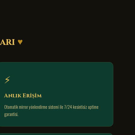
ları
♥
⚡
Anlık Erişim
Otomatik mirror yönlendirme sistemi ile 7/24 kesintisiz uptime
garantisi.