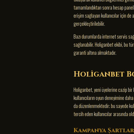
tamamlandıktan sonra hesap paneliniz
erişim sağlayan kullanıcılar için d
gerçekleştirilebilir.
Bazı durumlarda internet servis sağl
sağlanabilir. Holiganbet ekibi, bu tü
garanti altına almaktadır.
Holiganbet B
Holiganbet, yeni üyelerine cazip bi
kullanıcıların oyun deneyimine daha 
da düzenlenmektedir; bu sayede kullan
tercih eden kullanıcılar arasında o
Kampanya Şartları