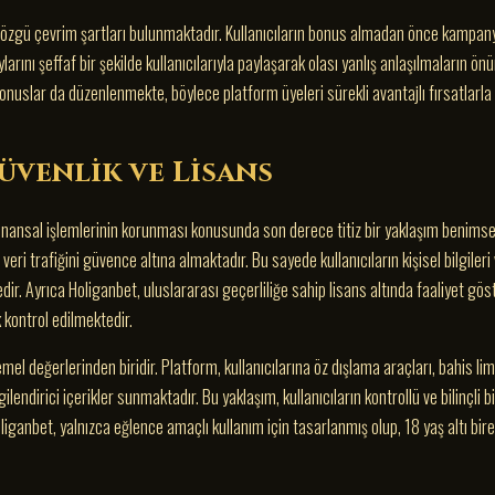
zgü çevrim şartları bulunmaktadır. Kullanıcıların bonus almadan önce kampanya
larını şeffaf bir şekilde kullanıcılarıyla paylaşarak olası yanlış anlaşılmaların 
bonuslar da düzenlenmekte, böylece platform üyeleri sürekli avantajlı fırsatlarla
venlik ve Lisans
ve finansal işlemlerinin korunması konusunda son derece titiz bir yaklaşım benim
veri trafiğini güvence altına almaktadır. Bu sayede kullanıcıların kişisel bilgile
dir. Ayrıca Holiganbet, uluslararası geçerliliğe sahip lisans altında faaliyet g
 kontrol edilmektedir.
mel değerlerinden biridir. Platform, kullanıcılarına öz dışlama araçları, bahis lim
gilendirici içerikler sunmaktadır. Bu yaklaşım, kullanıcıların kontrollü ve bilinçli 
anbet, yalnızca eğlence amaçlı kullanım için tasarlanmış olup, 18 yaş altı birey