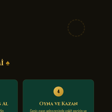
mi
♠
4
s Al
Oyna ve Kazan
din
Geniş oyun yelpazesinde vakit geçirin ve