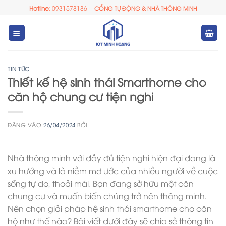
Bỏ
Hotline
: 0931578186
CỔNG TỰ ĐỘNG & NHÀ THÔNG MINH
qua
nội
dung
TIN TỨC
Thiết kế hệ sinh thái Smarthome cho
căn hộ chung cư tiện nghi
ĐĂNG VÀO
26/04/2024
BỞI
Nhà thông minh với đầy đủ tiện nghi hiện đại đang là
xu hướng và là niềm mơ ước của nhiều người về cuộc
sống tự do, thoải mái. Bạn đang sở hữu một căn
chung cư và muốn biến chúng trở nên thông minh.
Nên chọn giải pháp hệ sinh thái smarthome cho căn
hộ như thế nào? Bài viết dưới đây sẽ chia sẻ thông tin