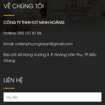
VỀ CHÚNG TÔI
CÔNG TY TNHH IOT MINH HOÀNG
Hotline
:
093 157 81 86
Email
:
votienphucnghean@gmail.com
Địa chỉ: 63 Hùng Vương 3, P. Hoàng Văn Thụ, TP. Bắc
Giang
LIÊN HỆ