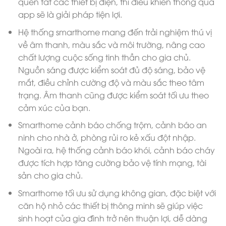
quên tắt các thiết bị điện, thì điều khiển thông qua
app sẽ là giải pháp tiện lợi.
Hệ thống smarthome mang đến trải nghiệm thú vị
về âm thanh, màu sắc và môi trường, nâng cao
chất lượng cuộc sống tinh thần cho gia chủ.
Nguồn sáng được kiểm soát đủ độ sáng, bảo vệ
mắt, điều chỉnh cường độ và màu sắc theo tâm
trạng. Âm thanh cũng được kiểm soát tối ưu theo
cảm xúc của bạn.
Smarthome cảnh báo chống trộm, cảnh báo an
ninh cho nhà ở, phòng rủi ro kẻ xấu đột nhập.
Ngoài ra, hệ thống cảnh báo khói, cảnh báo cháy
được tích hợp tăng cường bảo vệ tính mạng, tài
sản cho gia chủ.
Smarthome tối ưu sử dụng không gian, đặc biệt với
căn hộ nhỏ các thiết bị thông minh sẽ giúp việc
sinh hoạt của gia đình trở nên thuận lợi, dễ dàng