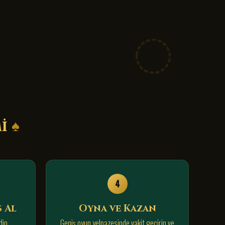
mi
♠
4
s Al
Oyna ve Kazan
din
Geniş oyun yelpazesinde vakit geçirin ve