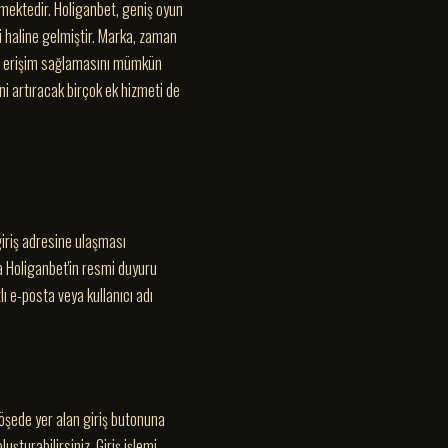
rmektedir. Holiganbet, geniş oyun
i haline gelmiştir. Marka, zaman
suz erişim sağlamasını mümkün
ni artıracak birçok ek hizmeti de
 giriş adresine ulaşması
a Holiganbet'in resmi duyuru
ı e-posta veya kullanıcı adı
öşede yer alan giriş butonuna
luşturabilirsiniz. Giriş işlemi