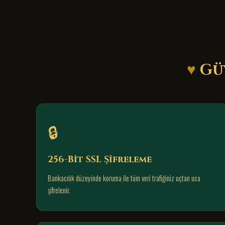
♥
Güv
🔒
256-Bit SSL Şifreleme
Bankacılık düzeyinde koruma ile tüm veri trafiğiniz uçtan uca
şifrelenir.