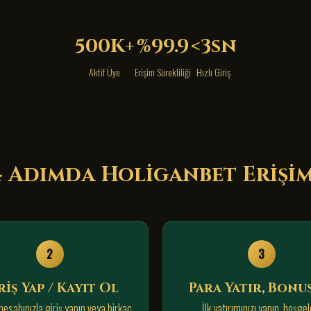
500K+
%99.9
<3sn
Aktif Üye
Erişim Sürekliliği
Hızlı Giriş
 Adımda Holiganbet Erişi
2
3
riş Yap / Kayıt Ol
Para Yatır, Bonu
esabınızla giriş yapın veya birkaç
İlk yatırımınızı yapın, hoşgel