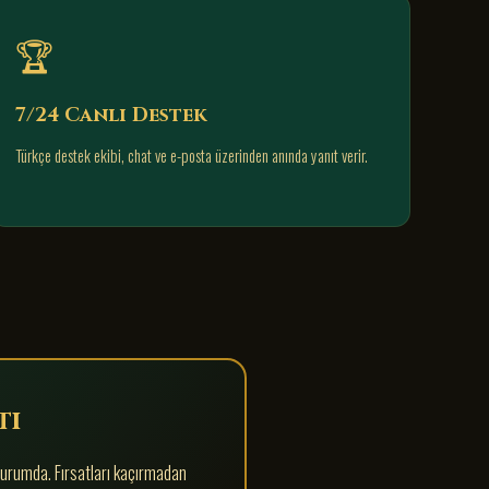
🏆
7/24 Canlı Destek
Türkçe destek ekibi, chat ve e-posta üzerinden anında yanıt verir.
tı
f durumda. Fırsatları kaçırmadan