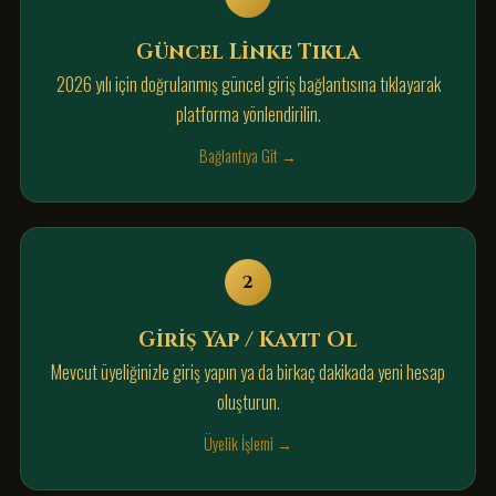
Güncel Linke Tıkla
2026 yılı için doğrulanmış güncel giriş bağlantısına tıklayarak
platforma yönlendirilin.
Bağlantıya Git →
2
Giriş Yap / Kayıt Ol
Mevcut üyeliğinizle giriş yapın ya da birkaç dakikada yeni hesap
oluşturun.
Üyelik İşlemi →