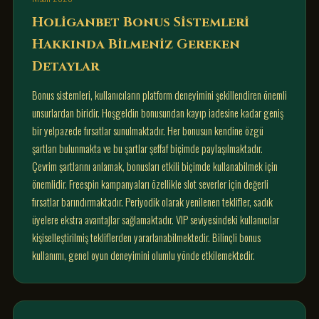
Holiganbet Bonus Sistemleri
Hakkında Bilmeniz Gereken
Detaylar
Bonus sistemleri, kullanıcıların platform deneyimini şekillendiren önemli
unsurlardan biridir. Hoşgeldin bonusundan kayıp iadesine kadar geniş
bir yelpazede fırsatlar sunulmaktadır. Her bonusun kendine özgü
şartları bulunmakta ve bu şartlar şeffaf biçimde paylaşılmaktadır.
Çevrim şartlarını anlamak, bonusları etkili biçimde kullanabilmek için
önemlidir. Freespin kampanyaları özellikle slot severler için değerli
fırsatlar barındırmaktadır. Periyodik olarak yenilenen teklifler, sadık
üyelere ekstra avantajlar sağlamaktadır. VIP seviyesindeki kullanıcılar
kişiselleştirilmiş tekliflerden yararlanabilmektedir. Bilinçli bonus
kullanımı, genel oyun deneyimini olumlu yönde etkilemektedir.