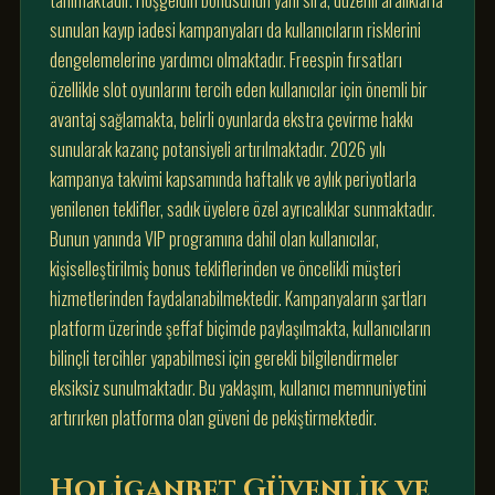
tanımaktadır. Hoşgeldin bonusunun yanı sıra, düzenli aralıklarla
sunulan kayıp iadesi kampanyaları da kullanıcıların risklerini
dengelemelerine yardımcı olmaktadır. Freespin fırsatları
özellikle slot oyunlarını tercih eden kullanıcılar için önemli bir
avantaj sağlamakta, belirli oyunlarda ekstra çevirme hakkı
sunularak kazanç potansiyeli artırılmaktadır. 2026 yılı
kampanya takvimi kapsamında haftalık ve aylık periyotlarla
yenilenen teklifler, sadık üyelere özel ayrıcalıklar sunmaktadır.
Bunun yanında VIP programına dahil olan kullanıcılar,
kişiselleştirilmiş bonus tekliflerinden ve öncelikli müşteri
hizmetlerinden faydalanabilmektedir. Kampanyaların şartları
platform üzerinde şeffaf biçimde paylaşılmakta, kullanıcıların
bilinçli tercihler yapabilmesi için gerekli bilgilendirmeler
eksiksiz sunulmaktadır. Bu yaklaşım, kullanıcı memnuniyetini
artırırken platforma olan güveni de pekiştirmektedir.
Holiganbet Güvenlik ve