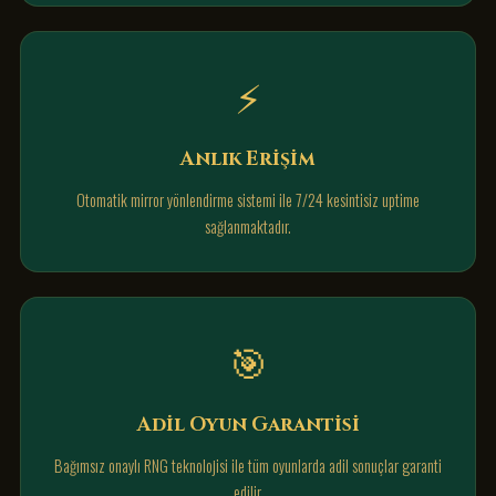
⚡
Anlık Erişim
Otomatik mirror yönlendirme sistemi ile 7/24 kesintisiz uptime
sağlanmaktadır.
🎯
Adil Oyun Garantisi
Bağımsız onaylı RNG teknolojisi ile tüm oyunlarda adil sonuçlar garanti
edilir.