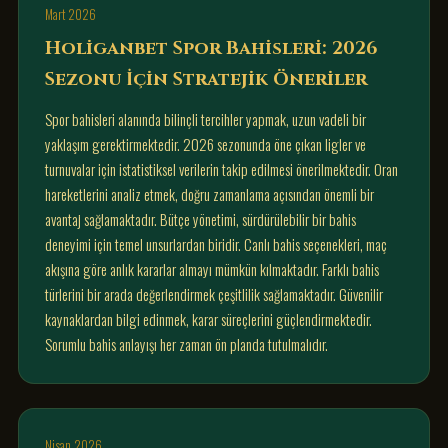
Mart 2026
Holiganbet Spor Bahisleri: 2026
Sezonu İçin Stratejik Öneriler
Spor bahisleri alanında bilinçli tercihler yapmak, uzun vadeli bir
yaklaşım gerektirmektedir. 2026 sezonunda öne çıkan ligler ve
turnuvalar için istatistiksel verilerin takip edilmesi önerilmektedir. Oran
hareketlerini analiz etmek, doğru zamanlama açısından önemli bir
avantaj sağlamaktadır. Bütçe yönetimi, sürdürülebilir bir bahis
deneyimi için temel unsurlardan biridir. Canlı bahis seçenekleri, maç
akışına göre anlık kararlar almayı mümkün kılmaktadır. Farklı bahis
türlerini bir arada değerlendirmek çeşitlilik sağlamaktadır. Güvenilir
kaynaklardan bilgi edinmek, karar süreçlerini güçlendirmektedir.
Sorumlu bahis anlayışı her zaman ön planda tutulmalıdır.
Nisan 2026