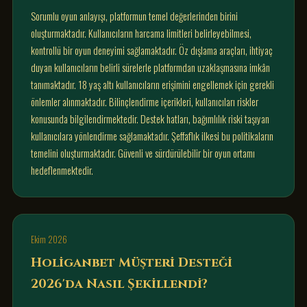
Sorumlu oyun anlayışı, platformun temel değerlerinden birini
oluşturmaktadır. Kullanıcıların harcama limitleri belirleyebilmesi,
kontrollü bir oyun deneyimi sağlamaktadır. Öz dışlama araçları, ihtiyaç
duyan kullanıcıların belirli sürelerle platformdan uzaklaşmasına imkân
tanımaktadır. 18 yaş altı kullanıcıların erişimini engellemek için gerekli
önlemler alınmaktadır. Bilinçlendirme içerikleri, kullanıcıları riskler
konusunda bilgilendirmektedir. Destek hatları, bağımlılık riski taşıyan
kullanıcılara yönlendirme sağlamaktadır. Şeffaflık ilkesi bu politikaların
temelini oluşturmaktadır. Güvenli ve sürdürülebilir bir oyun ortamı
hedeflenmektedir.
Ekim 2026
Holiganbet Müşteri Desteği
2026'da Nasıl Şekillendi?