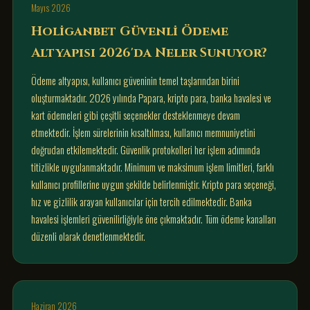
Mayıs 2026
Holiganbet Güvenli Ödeme
Altyapısı 2026'da Neler Sunuyor?
Ödeme altyapısı, kullanıcı güveninin temel taşlarından birini
oluşturmaktadır. 2026 yılında Papara, kripto para, banka havalesi ve
kart ödemeleri gibi çeşitli seçenekler desteklenmeye devam
etmektedir. İşlem sürelerinin kısaltılması, kullanıcı memnuniyetini
doğrudan etkilemektedir. Güvenlik protokolleri her işlem adımında
titizlikle uygulanmaktadır. Minimum ve maksimum işlem limitleri, farklı
kullanıcı profillerine uygun şekilde belirlenmiştir. Kripto para seçeneği,
hız ve gizlilik arayan kullanıcılar için tercih edilmektedir. Banka
havalesi işlemleri güvenilirliğiyle öne çıkmaktadır. Tüm ödeme kanalları
düzenli olarak denetlenmektedir.
Haziran 2026