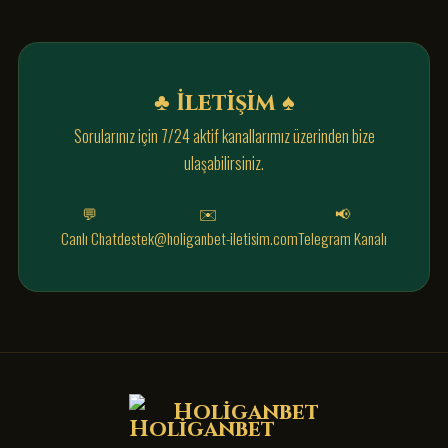
♣ İletişim ♠
Sorularınız için 7/24 aktif kanallarımız üzerinden bize
ulaşabilirsiniz.
💬
✉️
📢
Canlı Chat
destek@holiganbet-iletisim.com
Telegram Kanalı
Holiganbet