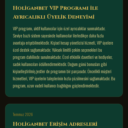
Holiganbet VIP Programı ile
Ayrıcalıklı Üyelik Deneyimi
VIP programı, aktif kullanıcılar için özel ayrıcalıklar sunmaktadır.
Seviye bazlı sistem sayesinde kullanıcılar ilerledikçe daha fazla
avantaja erişebilmektedir. Kişisel hesap yöneticisi hizmeti, VIP üyelere
özel destek sağlamaktadır. Yüksek limitli çekim seçenekleri bu
program dahilinde sunulmaktadır. Özel etkinlik davetleri ve hediyeler,
sadık kullanıcıları ödüllendirmektedir. Doğum günü bonusları gibi
kişiselleştirilmiş jestler de programın bir parçasıdır. Öncelikli müşteri
hizmetleri, VIP üyelerin taleplerinin hızla çözülmesini sağlamaktadır. Bu
program, uzun vadeli kullanıcı bağlılığını güçlendirmektedir.
Temmuz 2026
Holiganbet Erişim Adresleri