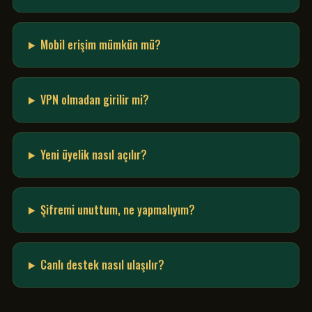
Mobil erişim mümkün mü?
VPN olmadan girilir mi?
Yeni üyelik nasıl açılır?
Şifremi unuttum, ne yapmalıyım?
Canlı destek nasıl ulaşılır?