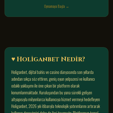
Oynamaya Başla →
♥ Holiganbet Nedir?
Holiganbet, dijital bahis ve casino dünyasında son yıllarda
adından sıkça söz ettiren, geniş oyun yelpazesi ve kullanıcı
odaklı yaklaşımı ile öne çıkan bir platform olarak
konumlanmaktadır. Kuruluşundan bu yana sürekli gelişen
altyapısıyla milyonlarca kullanıcıya hizmet vermeyi hedefleyen
Holiganbet, 2026 yılı itibarıyla teknolojik yatırımlarını artırarak