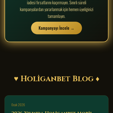
iadesi fırsatlarını kaçırmayın. Sınırlı süreli
kampanyalardan yararlanmak için hemen üyeliğinizi
tamamlayın.
Kampanyayı İncele →
♥ Holiganbet Blog ♦
Ocak 2026