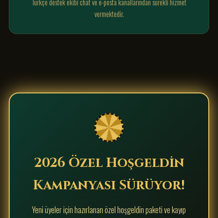
Türkçe destek ekibi chat ve e-posta kanallarından sürekli hizmet
vermektedir.
2026 Özel Hoşgeldin
Kampanyası Sürüyor!
Yeni üyeler için hazırlanan özel hoşgeldin paketi ve kayıp