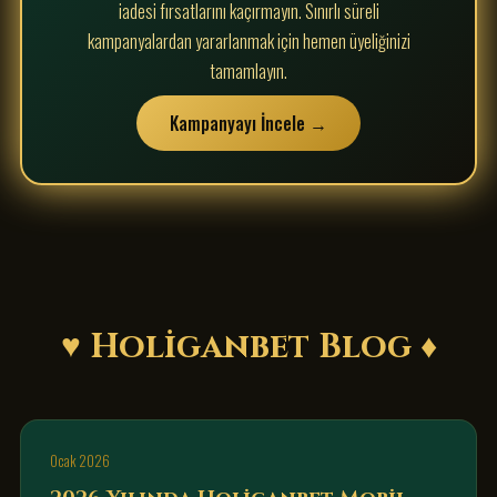
iadesi fırsatlarını kaçırmayın. Sınırlı süreli
kampanyalardan yararlanmak için hemen üyeliğinizi
tamamlayın.
Kampanyayı İncele →
♥ Holiganbet Blog ♦
Ocak 2026