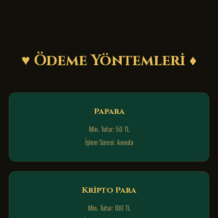
♥ Ödeme Yöntemleri ♦
Papara
Min. Tutar: 50 TL
İşlem Süresi: Anında
Kripto Para
Min. Tutar: 100 TL