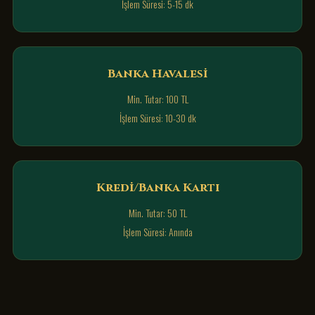
İşlem Süresi: 5-15 dk
Banka Havalesi
Min. Tutar: 100 TL
İşlem Süresi: 10-30 dk
Kredi/Banka Kartı
Min. Tutar: 50 TL
İşlem Süresi: Anında