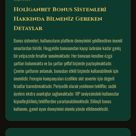
Holiganbet Bonus Sistemleri
Hakkında Bilmeniz Gereken
Detaylar
Bonus sistemleri, kullanıcıların platform deneyimini şekillendiren önemli
unsurlardan biridir. Hoşgeldin bonusundan kayıp iadesine kadar geniş
bir yelpazede fırsatlar sunulmaktadır. Her bonusun kendine özgü
şartları bulunmakta ve bu şartlar şeffaf biçimde paylaşılmaktadır.
Çevrim şartlarını anlamak, bonusları etkili biçimde kullanabilmek için
önemlidir. Freespin kampanyaları özellikle slot severler için değerli
fırsatlar barındırmaktadır. Periyodik olarak yenilenen teklifler, sadık
üyelere ekstra avantajlar sağlamaktadır. VIP seviyesindeki kullanıcılar
kişiselleştirilmiş tekliflerden yararlanabilmektedir. Bilinçli bonus
kullanımı, genel oyun deneyimini olumlu yönde etkilemektedir.