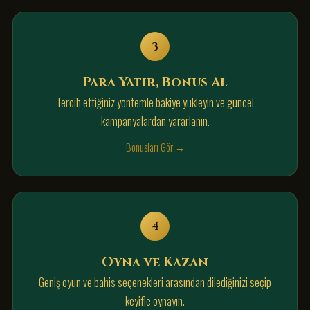
3
Para Yatır, Bonus Al
Tercih ettiğiniz yöntemle bakiye yükleyin ve güncel
kampanyalardan yararlanın.
Bonusları Gör →
4
Oyna ve Kazan
Geniş oyun ve bahis seçenekleri arasından dilediğinizi seçip
keyifle oynayın.