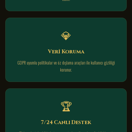
💎
Veri Koruma
GDPR uyumlu politikalar ve öz dışlama araçları ile kullanıcı gizliliği
korunur.
🏆
7/24 Canlı Destek