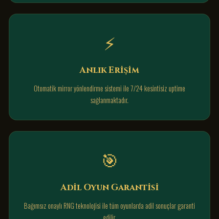
⚡
Anlık Erişim
Otomatik mirror yönlendirme sistemi ile 7/24 kesintisiz uptime
sağlanmaktadır.
🎯
Adil Oyun Garantisi
Bağımsız onaylı RNG teknolojisi ile tüm oyunlarda adil sonuçlar garanti
edilir.