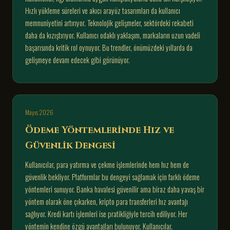
Hızlı yükleme süreleri ve akıcı arayüz tasarımları da kullanıcı
memnuniyetini artırıyor. Teknolojik gelişmeler, sektördeki rekabeti
daha da kızıştırıyor. Kullanıcı odaklı yaklaşım, markaların uzun vadeli
başarısında kritik rol oynuyor. Bu trendler, önümüzdeki yıllarda da
gelişmeye devam edecek gibi görünüyor.
Mayıs 2026
Ödeme Yöntemlerinde Hız ve
Güvenlik Dengesi
Kullanıcılar, para yatırma ve çekme işlemlerinde hem hız hem de
güvenlik bekliyor. Platformlar bu dengeyi sağlamak için farklı ödeme
yöntemleri sunuyor. Banka havalesi güvenilir ama biraz daha yavaş bir
yöntem olarak öne çıkarken, kripto para transferleri hız avantajı
sağlıyor. Kredi kartı işlemleri ise pratikliğiyle tercih ediliyor. Her
yöntemin kendine özgü avantajları bulunuyor. Kullanıcılar,