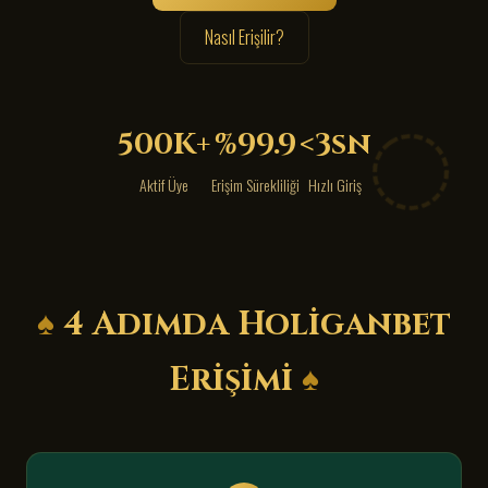
Nasıl Erişilir?
500K+
%99.9
<3sn
Aktif Üye
Erişim Sürekliliği
Hızlı Giriş
♠
4 Adımda Holiganbet
Erişimi
♠