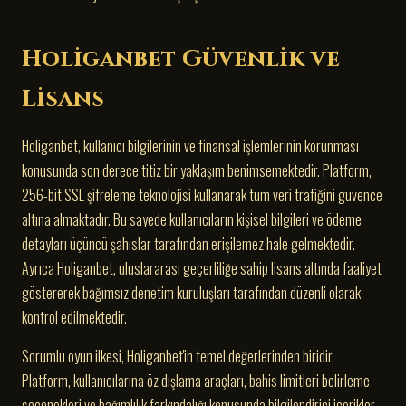
Holiganbet Güvenlik ve
Lisans
Holiganbet, kullanıcı bilgilerinin ve finansal işlemlerinin korunması
konusunda son derece titiz bir yaklaşım benimsemektedir. Platform,
256-bit SSL şifreleme teknolojisi kullanarak tüm veri trafiğini güvence
altına almaktadır. Bu sayede kullanıcıların kişisel bilgileri ve ödeme
detayları üçüncü şahıslar tarafından erişilemez hale gelmektedir.
Ayrıca Holiganbet, uluslararası geçerliliğe sahip lisans altında faaliyet
göstererek bağımsız denetim kuruluşları tarafından düzenli olarak
kontrol edilmektedir.
Sorumlu oyun ilkesi, Holiganbet'in temel değerlerinden biridir.
Platform, kullanıcılarına öz dışlama araçları, bahis limitleri belirleme
seçenekleri ve bağımlılık farkındalığı konusunda bilgilendirici içerikler