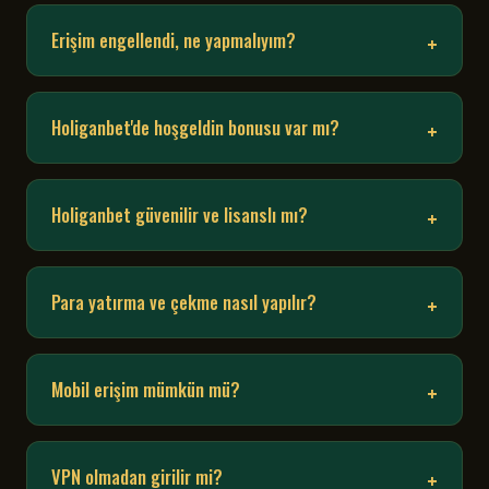
Erişim engellendi, ne yapmalıyım?
Holiganbet'de hoşgeldin bonusu var mı?
Holiganbet güvenilir ve lisanslı mı?
Para yatırma ve çekme nasıl yapılır?
Mobil erişim mümkün mü?
VPN olmadan girilir mi?