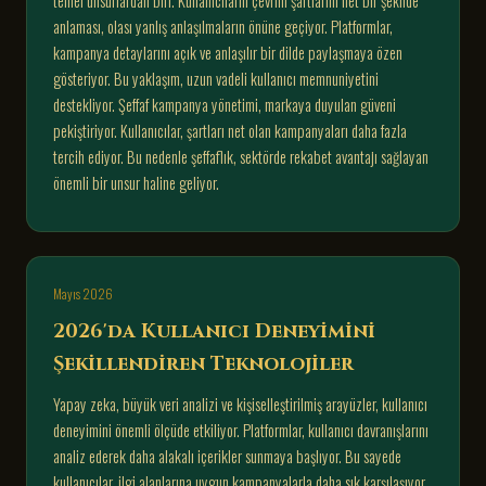
temel unsurlardan biri. Kullanıcıların çevrim şartlarını net bir şekilde
anlaması, olası yanlış anlaşılmaların önüne geçiyor. Platformlar,
kampanya detaylarını açık ve anlaşılır bir dilde paylaşmaya özen
gösteriyor. Bu yaklaşım, uzun vadeli kullanıcı memnuniyetini
destekliyor. Şeffaf kampanya yönetimi, markaya duyulan güveni
pekiştiriyor. Kullanıcılar, şartları net olan kampanyaları daha fazla
tercih ediyor. Bu nedenle şeffaflık, sektörde rekabet avantajı sağlayan
önemli bir unsur haline geliyor.
Mayıs 2026
2026'da Kullanıcı Deneyimini
Şekillendiren Teknolojiler
Yapay zeka, büyük veri analizi ve kişiselleştirilmiş arayüzler, kullanıcı
deneyimini önemli ölçüde etkiliyor. Platformlar, kullanıcı davranışlarını
analiz ederek daha alakalı içerikler sunmaya başlıyor. Bu sayede
kullanıcılar, ilgi alanlarına uygun kampanyalarla daha sık karşılaşıyor.