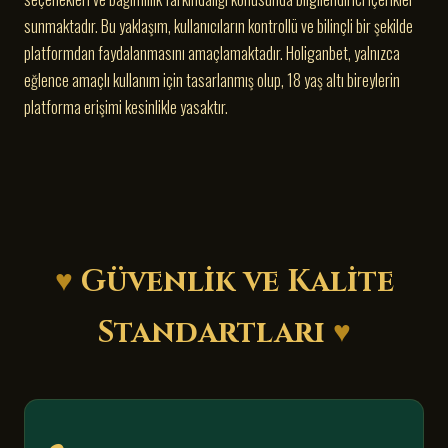
sunmaktadır. Bu yaklaşım, kullanıcıların kontrollü ve bilinçli bir şekilde
platformdan faydalanmasını amaçlamaktadır. Holiganbet, yalnızca
eğlence amaçlı kullanım için tasarlanmış olup, 18 yaş altı bireylerin
platforma erişimi kesinlikle yasaktır.
♥
Güvenlik ve Kalite
Standartları
♥