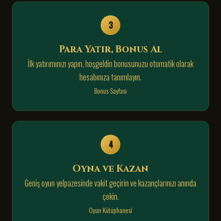
3
Para Yatır, Bonus Al
İlk yatırımınızı yapın, hoşgeldin bonusunuzu otomatik olarak
hesabınıza tanımlayın.
Bonus Sayfası
4
Oyna ve Kazan
Geniş oyun yelpazesinde vakit geçirin ve kazançlarınızı anında
çekin.
Oyun Kütüphanesi