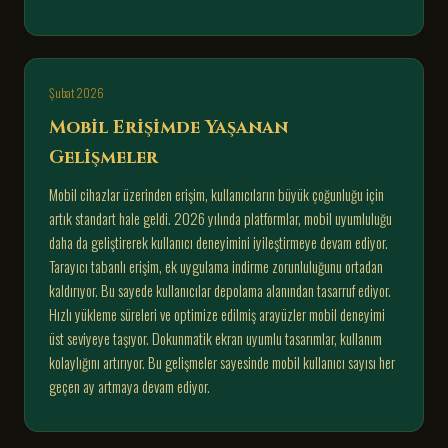
Şubat 2026
Mobil Erişimde Yaşanan
Gelişmeler
Mobil cihazlar üzerinden erişim, kullanıcıların büyük çoğunluğu için
artık standart hale geldi. 2026 yılında platformlar, mobil uyumluluğu
daha da geliştirerek kullanıcı deneyimini iyileştirmeye devam ediyor.
Tarayıcı tabanlı erişim, ek uygulama indirme zorunluluğunu ortadan
kaldırıyor. Bu sayede kullanıcılar depolama alanından tasarruf ediyor.
Hızlı yükleme süreleri ve optimize edilmiş arayüzler mobil deneyimi
üst seviyeye taşıyor. Dokunmatik ekran uyumlu tasarımlar, kullanım
kolaylığını artırıyor. Bu gelişmeler sayesinde mobil kullanıcı sayısı her
geçen ay artmaya devam ediyor.