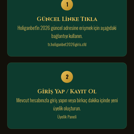
1
Güncel Linke Tıkla
Holiganbet'in 2026 güncel adresine erişmek için aşağıdaki
bağlantıyı kullanın.
tr.holiganbet2026giris.cfd
2
Giriş Yap / Kayıt Ol
Mevcut hesabınızla giriş yapın veya birkaç dakika içinde yeni
üyelik oluşturun.
Üyelik Paneli