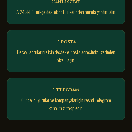
Canlı Chat
7/24 aktif Türkçe destek hattı üzerinden anında yardım alın.
E-posta
Detaylı sorularınız için destek e-posta adresimiz üzerinden
bize ulaşın.
Telegram
Güncel duyurular ve kampanyalar için resmi Telegram
kanalımızı takip edin.