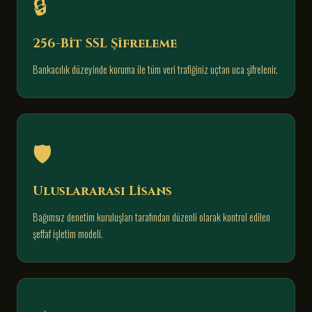
🔒
256-Bit SSL Şifreleme
Bankacılık düzeyinde koruma ile tüm veri trafiğiniz uçtan uca şifrelenir.
🛡️
Uluslararası Lisans
Bağımsız denetim kuruluşları tarafından düzenli olarak kontrol edilen
şeffaf işletim modeli.