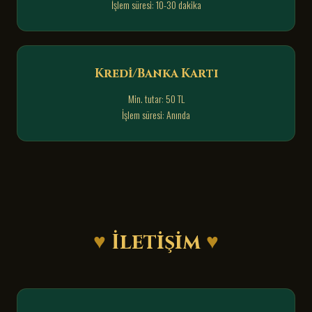
İşlem süresi: 10-30 dakika
Kredi/Banka Kartı
Min. tutar: 50 TL
İşlem süresi: Anında
♥
İletişim
♥